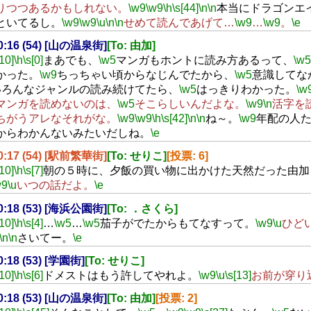
りつつあるかもしれない。
\w9
\w9
\h
\s[44]
\n
\n
本当にドラゴンエ
といてるし。
\w9
\w9
\u
\n
\n
せめて読んであげて…
\w9
…
\w9
。
\e
20:16 (54) [山の温泉街]
[To: 由加]
[10]
\h
\s[0]
まあでも、
\w5
マンガもホントに読み方あるって、
\w5
かった。
\w9
ちっちゃい頃からなじんでたから、
\w5
意識してな
いろんなジャンルの読み続けてたら、
\w5
はっきりわかった。
\w
マンガを読めないのは、
\w5
そこらしいんだよな。
\w9
\n
活字を
ちがうアレなそれがな。
\w9
\w9
\h
\s[42]
\n
\n
ね～。
\w9
年配の人
からわかんないみたいだしね。
\e
20:17 (54) [駅前繁華街]
[To: せりこ]
[投票: 6]
[10]
\h
\s[7]
朝の５時に、夕飯の買い物に出かけた天然だった由加
w9
\u
いつの話だよ。
\e
20:18 (53) [海浜公園街]
[To: ．さくら]
[10]
\h
\s[4]
…
\w5
…
\w5
茄子がでたからもてなすって。
\w9
\u
ひど
\n
\n
さいてー。
\e
20:18 (53) [学園街]
[To: せりこ]
[10]
\h
\s[6]
ドメストはもう許してやれよ。
\w9
\u
\s[13]
お前が穿り
20:18 (53) [山の温泉街]
[To: 由加]
[投票: 2]