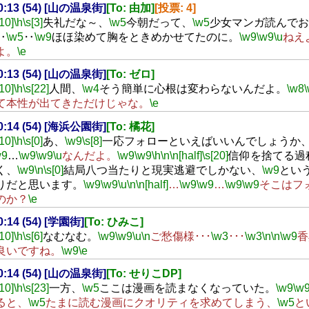
20:13 (54) [山の温泉街]
[To: 由加]
[投票: 4]
[10]
\h
\s[3]
失礼だな～、
\w5
今朝だって、
\w5
少女マンガ読んでお
‥
\w5
‥
\w9
ほほ染めて胸をときめかせてたのに。
\w9
\w9
\u
ねえ
よ。
\e
20:13 (54) [山の温泉街]
[To: ゼロ]
[10]
\h
\s[22]
人間、
\w4
そう簡単に心根は変わらないんだよ。
\w8
て本性が出てきただけじゃな。
\e
20:14 (54) [海浜公園街]
[To: 橘花]
[10]
\h
\s[0]
あ、
\w9
\s[8]
一応フォローといえばいいんでしょうか
w9
…
\w9
\w9
\u
なんだよ。
\w9
\w9
\h
\n
\n[half]
\s[20]
信仰を捨てる過
く、
\w9
\n
\s[0]
結局八つ当たりと現実逃避でしかない、
\w9
とい
りだと思います。
\w9
\w9
\u
\n
\n[half]
…
\w9
\w9
…
\w9
\w9
そこはフ
のか？
\e
20:14 (54) [学園街]
[To: ひみこ]
[10]
\h
\s[6]
なむなむ。
\w9
\w9
\u
\n
ご愁傷様･･･
\w3
･･･
\w3
\n
\n
\w9
香
良いですね。
\w9
\e
20:14 (54) [山の温泉街]
[To: せりこDP]
[10]
\h
\s[23]
一方、
\w5
ここは漫画を読まなくなっていた。
\w9
\w
ると、
\w5
たまに読む漫画にクオリティを求めてしまう、
\w5
と