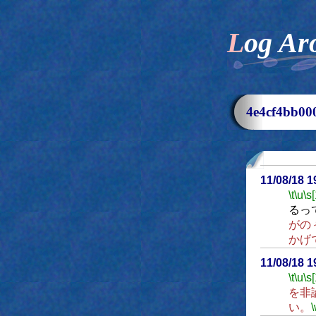
Log Ar
4e4cf4bb
11/08/18 
\t
\u
\s
るっ
がの
かげ
11/08/18 
\t
\u
\s
を非
い。