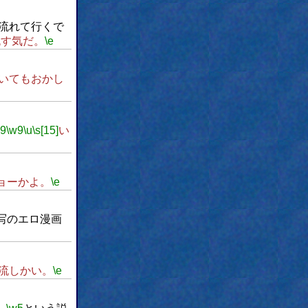
流れて行くで
流す気だ。
\e
いてもおかし
w9
\w9
\u
\s[15]
い
ョーかよ。
\e
写のエロ漫画
流しかい。
\e