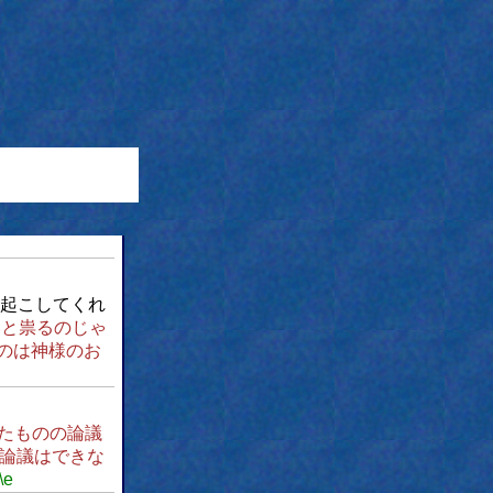
起こしてくれ
いと祟るのじゃ
のは神様のお
たものの論議
論議はできな
\e