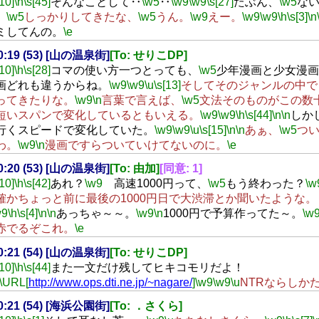
[10]
\h
\s[45]
そんなことして‥
\w5
‥
\w9
\w9
\s[27]
たぶん、
\w5
な
、
\w5
しっかりしてきたな、
\w5
うん。
\w9
えー。
\w9
\w9
\h
\s[3]
\n
ミしてんの。
\e
20:19 (53) [山の温泉街]
[To: せりこDP]
[10]
\h
\s[28]
コマの使い方一つとっても、
\w5
少年漫画と少女漫画
画どれも違うからね。
\w9
\w9
\u
\s[13]
そしてそのジャンルの中で
ってきたりな。
\w9
\n
言葉で言えば、
\w5
文法そのものがこの数
短いスパンで変化しているともいえる。
\w9
\w9
\h
\s[44]
\n
\n
しか
行くスピードで変化していた。
\w9
\w9
\u
\s[15]
\n
\n
あぁ、
\w5
つ
わ。
\w9
\n
漫画ですらついていけてないのに。
\e
20:20 (53) [山の温泉街]
[To: 由加]
[同意: 1]
[10]
\h
\s[42]
あれ？
\w9
高速1000円って、
\w5
もう終わった？
\w
確かちょっと前に最後の1000円日で大渋滞とか聞いたような。
w9
\h
\s[4]
\n
\n
あっちゃ～～。
\w9
\n
1000円で予算作ってた～。
\w
赤でるぞこれ。
\e
20:21 (54) [山の温泉街]
[To: せりこDP]
[10]
\h
\s[44]
また一文だけ残してヒキコモリだよ！
\URL[
http://www.ops.dti.ne.jp/~nagare/
]
\w9
\w9
\u
NTRならしか
20:21 (54) [海浜公園街]
[To: ．さくら]