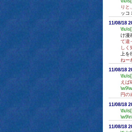
\t
\u
\s
りと
ッコ
11/08/18 
\t
\u
\s
け漫
て違
しく
上を
ねー
11/08/18 
\t
\u
\s
えば
\w9
\
円の
11/08/18 
\t
\u
\s
\w9
\n
11/08/18 