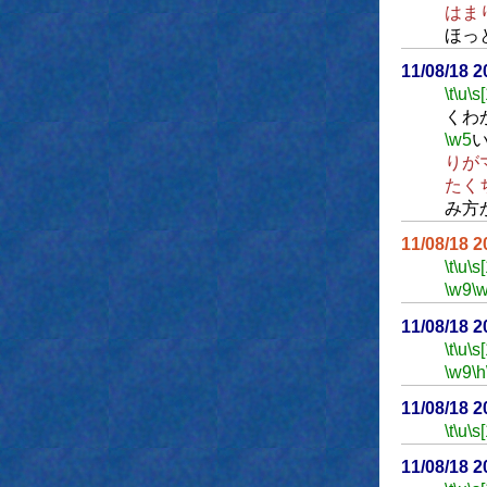
はま
ほっ
11/08/18 
\t
\u
\s
くわ
\w5
りが
たく
み方
11/08/18 
\t
\u
\s
\w9
\
11/08/18 
\t
\u
\s
\w9
\h
11/08/18 
\t
\u
\s
11/08/18 