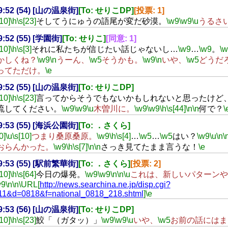
19:52 (54) [山の温泉街]
[To: せりこDP]
[投票: 1]
[10]
\h
\s[23]
そしてうにゅうの語尾が変だ砂漠。
\w9
\w9
\u
うるさ
19:52 (55) [学園街]
[To: せりこ]
[同意: 1]
[10]
\h
\s[3]
それに私たちが信じたい話じゃないし…
\w9
…
\w9
。
\
かしくね？
\w9
\n
うーん、
\w5
そうかも。
\w9
\n
いや、
\w5
どうだ
ってただけ。
\e
19:52 (55) [山の温泉街]
[To: せりこDP]
[10]
\h
\s[23]
言ってからそうでもないかもしれないと思ったけど
流してください。
\w9
\w9
\u
木曽川に。
\w9
\w9
\h
\s[44]
\n
\n
何で？
\
19:53 (55) [海浜公園街]
[To: ．さくら]
0]
\u
\s[10]
つまり桑原桑原。
\w9
\h
\s[4]
…
\w5
…
\w5
はい？
\w9
\u
\n
\
おらんかった。
\w9
\h
\s[7]
\n
\n
さっき見てたまま言うな！
\e
19:53 (55) [駅前繁華街]
[To: ．さくら]
[投票: 2]
[10]
\h
\s[64]
今日の爆発。
\w9
\w9
\n
\n
\u
これは、新しいパターンや
w9
\n
\n
\URL[
http://news.searchina.ne.jp/disp.cgi?
11&d=0818&f=national_0818_218.shtml
]
\e
19:53 (56) [山の温泉街]
[To: せりこDP]
[10]
\h
\s[23]
鮫「（ガタッ）」
\w9
\w9
\u
いや、
\w5
お前の話にはま