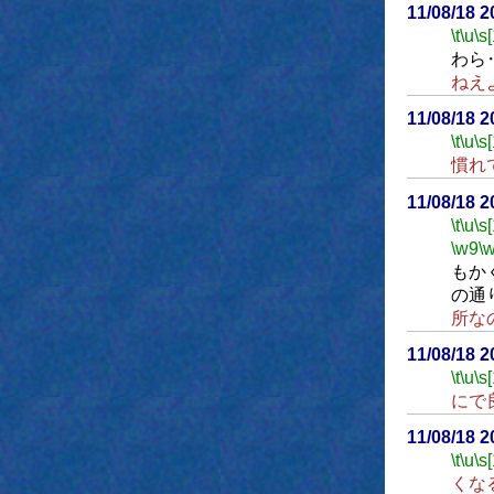
11/08/18 
\t
\u
\s
わら
ねえ
11/08/18 
\t
\u
\s
慣れ
11/08/18 
\t
\u
\s
\w9
\
もか
の通
所な
11/08/18 
\t
\u
\s
にで
11/08/18 
\t
\u
\s
くな