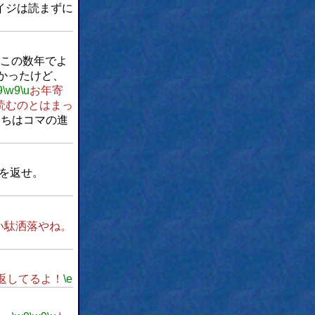
イジは読まずに
この数年でよ
かったけど、
9
\w9
\u
お年寄
読むのとはまっ
たちはコマの進
を返せ。
い駄洒落やね。
返してるよ！
\e