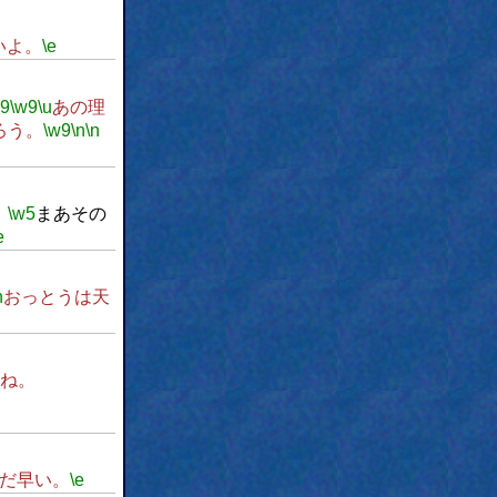
いよ。
\e
w9
\w9
\u
あの理
ろう。
\w9
\n
\n
、
\w5
まあその
e
n
おっとうは天
ね。
だ早い。
\e