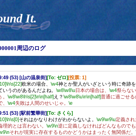
ound It.
00000001周辺のログ
19:49 (53) [山の温泉街]
[To: ゼロ]
[投票: 1]
[10]
\h
\s[22]
欧米の場合、
\w4
神とか聖人がいざという時に奇跡を
ていうのがあるんだよね。
\w8
\w8
\u
日本の場合は、
\w4
祭らな
ぅ。
\w8
\w8
\h
\s[2]
\n
\n[half]
え？
\w8
\w8
\u
\n
\n[half]
普通に過ごせる
で、
\w4
失敗は人間のせいじゃ。
\e
19:51 (53) [駅前繁華街]
[To: さくら]
[10]
\h
\s[0]
それはかなりわけがわからないよ。
\w9
\w9
\u
定義され
論理的とは言わない。
\w9
\n
逆に定義しなければどんなものでも
\w9
\n
それが現実に存在するものかどうかはまったく無関係だ。