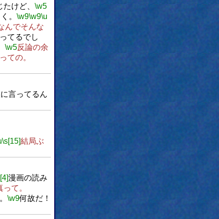
じたけど、
\w5
とく。
\w9
\w9
\u
なんでそんな
ってるでし
、
\w5
反論の余
っての。
誰に言ってるん
u
\s[15]
結局ぶ
[4]
漫画の読み
真って。
。
\w9
何故だ！