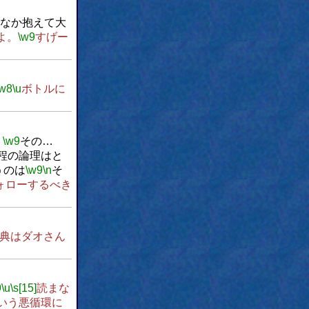
なか抱えて大
よ。
\w9
すげー
\w8
\u
ボトルに
、
\w9
その…
程の論理はと
うのは
\w9
\n
そ
ォローするべき
典はダオさん
9
\u
\s[15]
読まな
いう悪循環に