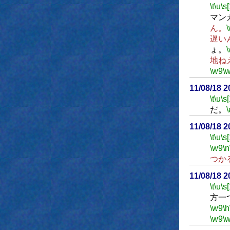
\t
\u
\s
マン
ん。
遅い
ょ。
地ね
\w9
\
11/08/18 
\t
\u
\s
だ。
\
11/08/18 
\t
\u
\s
\w9
\n
つか
11/08/18 
\t
\u
\s
方一
\w9
\h
\w9
\