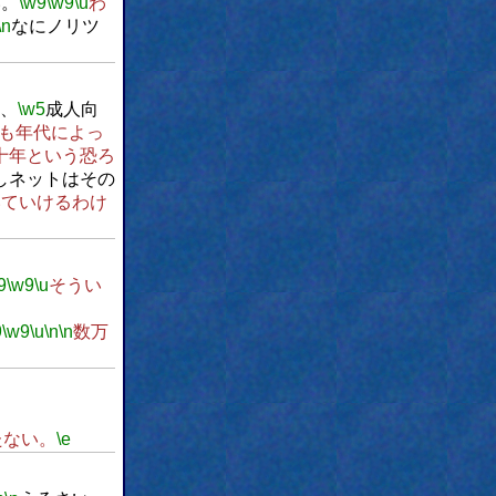
い。
\w9
\w9
\u
わ
\n
なにノリツ
、
\w5
成人向
も年代によっ
十年という恐ろ
しネットはその
いていけるわけ
9
\w9
\u
そうい
9
\w9
\u
\n
\n
数万
たない。
\e