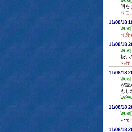
\t
\u
\s
明を
りこ
11/08/18 
\t
\u
\s
う身
11/08/18 
\t
\u
\s
扱い
ち行
11/08/18 
\t
\u
\s
が読
もし
\w9
\
11/08/18 
\t
\u
\s
いそ
11/08/18 