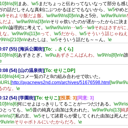
[10]
\h
\s[9]
まあ、
\w5
まだちょっと伝わってないなって部分も感
ガの話だしそんな真剣にぶつかるほどでもないから、
\w5
やめ
\w9
それより飯だよ飯。
\w9
\w9
\h
\s[0]
\n
\n
あと5分。
\w9
\w9
\u
\n
\n
んだよ。
\w9
\w9
\h
\s[3]
\n
\n
そりゃ炊いたのが遅かったからに決ま
\w9
\n
論理的に考えて。
\w9
\w9
\u
\n
\n
‥
\w5
‥
\w9
それはさすがに
えな。
\w9
\w9
\s[11]
\n
って、
\w5
だから、
\w5
そういう話じゃねえ
w9
\h
\s[210]
\n
\n
わたしは、
\w5
そういう話だも～～ん。
\e
20:07 (55) [海浜公園街]
[To: ．さくら]
[10]
\h
\s[6]
あずきとぎ。
\w9
\u
あずさこんばんわ。
\w9
\h
\s[8]
\n
\n
e
20:08 (54) [山の温泉街]
[To: せりこDP]
[10]
\h
\s[44]
コメ一覧の7と8の組み合わせで吹いた。
\URL[
http://ayacnews2nd.com/archives/51676598.html
]
\w9
\w9
\
るのな。
\e
20:12 (54) [学園街]
[To: せりこ]
[投票: 3]
[同意: 3]
[10]
\h
\s[6]
何にせよはっきりしてることが一つだけある。
\w9
\n
\s
つとっても、
\w5
昔の純真な由加は失われた。
\w9
\w9
\u
\s[13]
純
\n
\n
\s[7]
私の主、
\w5
そして諸君らが愛してくれた由加は死んだ
w9
\u
\n
\n
そりゃボトルにいたからだろ。
\e