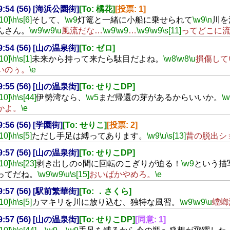
19:54 (56) [海浜公園街]
[To: 橘花]
[投票: 1]
[10]
\h
\s[6]
そして、
\w9
灯篭と一緒に小船に乗せられて
\w9
\n
川を
んさん。
\w9
\w9
\u
風流だな…
\w9
\w9
…
\w9
\w9
\s[11]
ってどこに
19:54 (56) [山の温泉街]
[To: ゼロ]
[10]
\h
\s[1]
未来から持って来たら駄目だよね。
\w8
\w8
\u
損傷して
いのぅ。
\e
19:55 (56) [山の温泉街]
[To: せりこDP]
[10]
\h
\s[44]
伊勢湾なら、
\w5
まだ帰還の芽があるからいいか。
\
かよ。
\e
19:56 (56) [学園街]
[To: せりこ]
[投票: 2]
[10]
\h
\s[5]
ただし手足は縛ってあります。
\w9
\u
\s[13]
昔の脱出シ
19:57 (56) [山の温泉街]
[To: せりこDP]
[10]
\h
\s[23]
剥き出しの○間に回転のこぎりが迫る！
\w9
という描
ってだね。
\w9
\w9
\u
\s[15]
おいばかやめろ。
\e
19:57 (56) [駅前繁華街]
[To: ．さくら]
[10]
\h
\s[5]
カマキリを川に放り込む、独特な風習。
\w9
\w9
\u
蟷螂
19:57 (56) [山の温泉街]
[To: せりこDP]
[同意: 1]