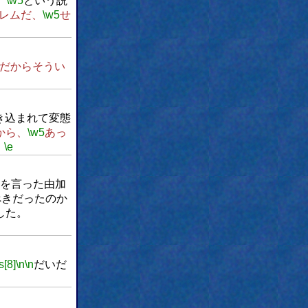
、
\w5
という説
レムだ、
\w5
せ
だからそうい
き込まれて変態
から、
\w5
あっ
。
\e
を言った由加
べきだったのか
した。
s[8]
\n
\n
だいだ