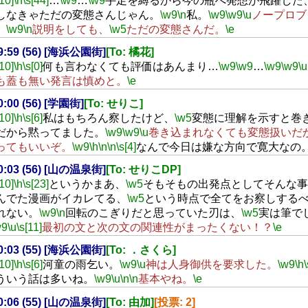
[10]
\h
\s[44]
…
\w9
…
\w9
手足を縛るから今の瓶へ発想が飛躍した
しなきゃただの変態さんじゃん。
\w9
\n
私。
\w9
\w9
\u
ノープロブ
。
\w9
\n
説明をしても、
\w5
ただの変態さんだ。
\e
19:59 (56) [海浜公園街]
[To: 橘花]
[10]
\h
\s[0]
何も言わなくても評価はあんまり…
\w9
\w9
…
\w9
\w9
\u
も蓋も無い発言は慎めと。
\e
20:00 (56) [学園街]
[To: せりこ]
[10]
\h
\s[6]
私はもちろん察したけど、
\w5
変態に理解を示すと巻
だから黙ってました。
\w9
\w9
\u
巻き込まれなくても変態扱いだ
ってもいいぞ。
\w9
\h
\n
\n
\s[4]
なんで今日は嫌な方向で寛大なの
20:03 (56) [山の温泉街]
[To: せりこDP]
[10]
\h
\s[23]
というかまあ、
\w5
そもそもの出発点としてそんな事
んでた漫画がイカレてる、
\w5
という時点で全てをお察しする
れない。
\w9
\n
回転のこぎりだと思っていた刃は、
\w5
実は筆で
w9
\u
\s[11]
最初の文と次の文の関連性がまったくない！？
\e
20:03 (55) [海浜公園街]
[To: ．さくら]
[10]
\h
\s[6]
河童の雨乞い。
\w9
\u
神は人身御供を要求した。
\w9
\h
\
ういう話は多いね。
\w9
\u
\n
\n
基本やね。
\e
20:06 (55) [山の温泉街]
[To: 由加]
[投票: 2]