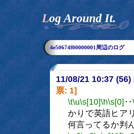
Log Around It.
4e50674f00000001周辺のログ
11/08/21 10:37 (
票: 1]
\t
\u
\s[10]
\h
\s[0]
‥
かりで英語ヒア
何言ってるか判