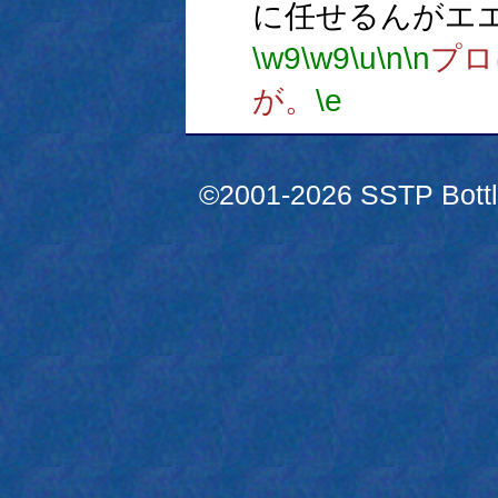
に任せるんがエ
\w9
\w9
\u
\n
\n
プロ
が。
\e
©2001-2026 SSTP Bottle 