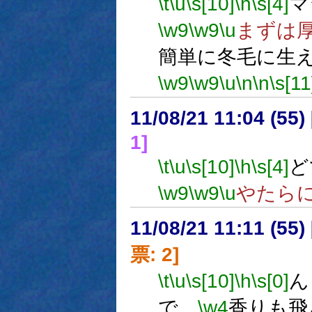
\t
\u
\s[10]
\h
\s[4]
マ
\w9
\w9
\u
まずは
簡単に冬毛に生
\w9
\w9
\u
\n
\n
\s[11
11/08/21 11:04 (
1]
\t
\u
\s[10]
\h
\s[4]
ど
\w9
\w9
\u
やたら
11/08/21 11:11 (
票: 2]
\t
\u
\s[10]
\h
\s[0]
ん
で、
\w4
香りも飛