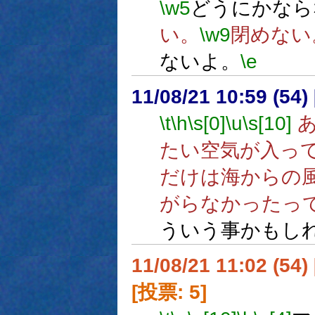
\w5
どうにかなら
い。
\w9
閉めない
ないよ。
\e
11/08/21 10:59 (
\t
\h
\s[0]
\u
\s[10]
あ
たい空気が入っ
だけは海からの
がらなかったっ
ういう事かもし
11/08/21 11:02 (
[投票: 5]