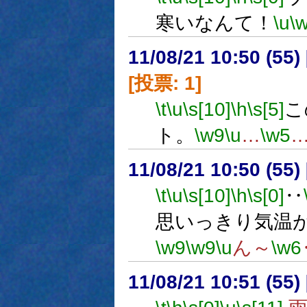
寒いなんて！
\u
\
11/08/21 10:50 (
[投票: 1]
\t
\u
\s[10]
\h
\s[5]
こ
ト。
\w9
\u
…
\w5
11/08/21 10:50 (
\t
\u
\s[10]
\h
\s[0]
‥
思いっきり気温
\w9
\w9
\u
ん～
\w6
11/08/21 10:51 (