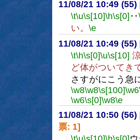
11/08/21 10:49 (
\t
\u
\s[10]
\h
\s[0]
‥
い。
\e
11/08/21 10:49 (
\t
\h
\s[0]
\u
\s[10]
涼
ど体がついてき
さすがにこう急
\w8
\w8
\s[100]
\w6
\w6
\s[0]
\w8
\e
11/08/21 10:50 (
票: 1]
\t
\u
\s[10]
\h
\s[0]
ウ