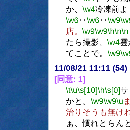
か、
\w4
冷凍前よ
\w6
‥
\w6
‥
\w9
\w
店。
\w9
\w9
\h
\n
\n
たら撮影、
\w4
雲
てことで。
\w9
\w
11/08/21 11:11 (
[同意: 1]
\t
\u
\s[10]
\h
\s[0]
サ
かと。
\w9
\w9
\u
治りそうも無け
ぁ、慣れとらん