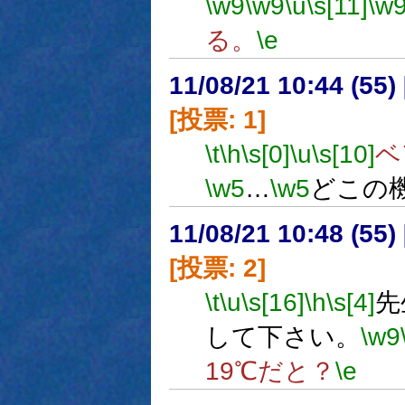
\w9
\w9
\u
\s[11]
\w
る。
\e
11/08/21 10:44 (
[投票: 1]
\t
\h
\s[0]
\u
\s[10]
ベ
\w5
…
\w5
どこの
11/08/21 10:48 (
[投票: 2]
\t
\u
\s[16]
\h
\s[4]
先
して下さい。
\w9
19℃だと？
\e