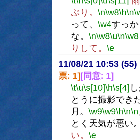
\t
\h
\s[0]
\u
\s[11]
雨
ぷり。
\n
\w8
\h
\n
\
って、
\w4
すっか
な。
\n
\w8
\u
\n
\w8
りして。
\e
11/08/21 10:53 (
票: 1]
[同意: 1]
\t
\u
\s[10]
\h
\s[4]
し
とうに撮影でき
月。
\w9
\w9
\h
\n
\n
とく天気が悪い
い。
\e