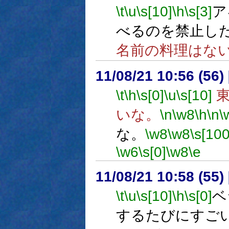
\t
\u
\s[10]
\h
\s[3]
ア
べるのを禁止し
名前の料理はな
11/08/21 10:56 (
\t
\h
\s[0]
\u
\s[10]
東
いな。
\n
\w8
\h
\n
\
な。
\w8
\w8
\s[100
\w6
\s[0]
\w8
\e
11/08/21 10:58 (55
\t
\u
\s[10]
\h
\s[0]
ベ
するたびにすご