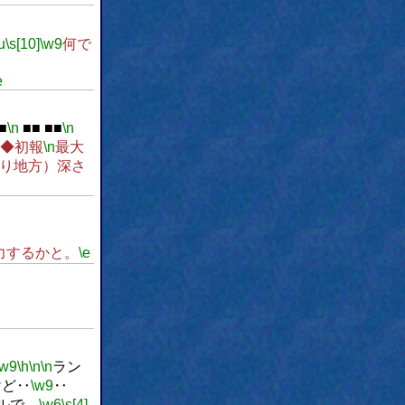
u
\s[10]
\w9
何で
e
■
\n
■■ ■■
\n
◆初報
\n
最大
通り地方）深さ
力するかと。
\e
\w9
\h
\n
\n
ラン
けど‥
\w9
‥
ルで、
\w6
\s[4]