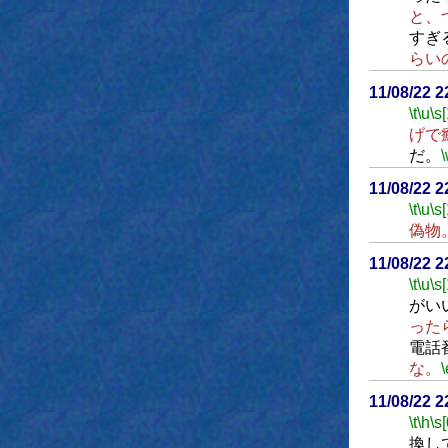
と、
すぎ
らい
11/08/22 
\t
\u
\s
げで
だ。
11/08/22 
\t
\u
\s
偽物
11/08/22 
\t
\u
\s
がい
った
電話
な。
\
11/08/22 
\t
\h
\s[
換し