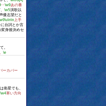
9
‥
\w9
あの番
ど、
\w5
演歌以
声優志望だと
\w9
\u
\n
\n
上手
会に台詞とか言
の変身後決めセ
て。
。
\e
バーカバー
は衛星でも、
、
\w4
寒い方向