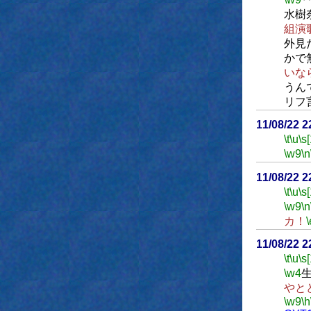
水樹
組演
外見
かで
いな
うん
リフ
11/08/22 
\t
\u
\s
\w9
\n
11/08/22 
\t
\u
\s
\w9
\n
カ！
\
11/08/22 
\t
\u
\s
\w4
やと
\w9
\h