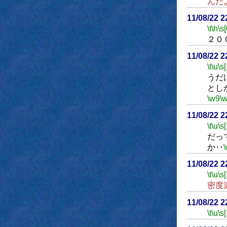
んだ
11/08/22 
\t
\h
\s[
２０
11/08/22 
\t
\u
\s
うだ
とし
\w9
\
11/08/22 
\t
\u
\s
だっ
か‥
11/08/22 
\t
\u
\s
密度
11/08/22 
\t
\u
\s