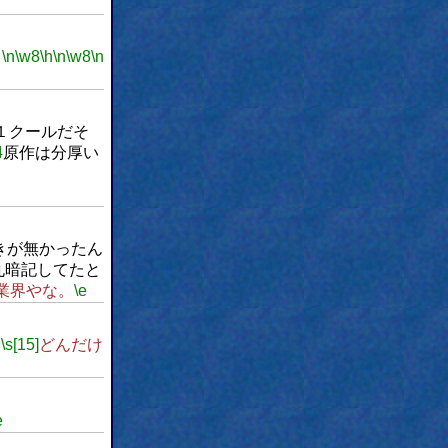
。
\n
\w8
\h
\n
\w8
\n
１クールだそ
4
原作は分厚い
？
きが無かったん
丸暗記してたと
業界やな。
\e
u
\s[15]
どんだけ
e