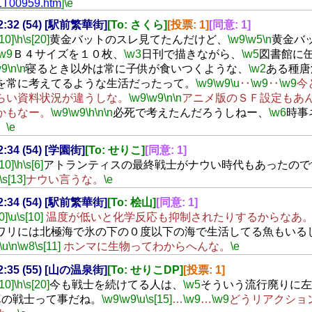
T00959.htm
]
\e
22:32 (54) [駅前繁華街]
[To: さくら]
[投票: 1]
[同意: 1]
[10]
\h
\s[20]
黄金バットのスレ見てたんだけど、
\w9
\w5
\n
黄金バ
\w9
Ｂ４サイズを１０枚、
\w3
日刊で描きながら、
\w5
図書館に
w9
\n
\n
寝るとき以外は常に子供が食いつくような、
\w2
ある種唐
を常に考えてるような生活だったって。
\w9
\w9
\u
‥
\w9
‥
\w9
今
らい資料状況が違うしな。
\w9
\w9
\n
\n
アニメ版のＳＦ設定もあ
かもなー。
\w9
\w9
\h
\n
\n
必死で考えたんだろうしねー、
\w6
時事
。
\e
22:34 (54) [学園街]
[To: せりこ]
[同意: 1]
[10]
\h
\s[6]
アトランティスの最終戦士がナウい時代もあったので
\s[13]
ナウい言うな。
\e
22:34 (54) [駅前繁華街]
[To: 桧山]
[同意: 1]
0]
\u
\s[10]
温度が低いと化学反応も抑制されたりするからなあ
ワリには北極海で氷の下の０度以下の海で生活してる魚もいる
\u
\n
\w8
\s[11]
ホンマに生物ってわからへんな。
\e
22:35 (55) [山の温泉街]
[To: せりこDP]
[投票: 1]
[10]
\h
\s[20]
今も戦士を続けてる人は、
\w5
そういう流行廃りに左
真の戦士って事だね。
\w9
\w9
\u
\s[15]
…
\w9
…
\w9
どうリアクショ