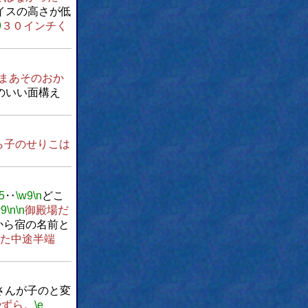
イスの高さが低
9
３０インチく
まあそのおか
のいい面構え
ら子のせりこは
5
‥
\w9
\n
どこ
w9
\n
\n
御殿場だ
から宿の名前と
た中途半端
Kさんが子のと変
やずら。
\e