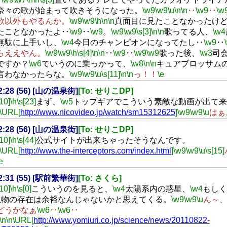
奈々の歌が始まって吹きそうになった。
\w9
\w9
\u
\n
\n
‥
\w9
‥
\w
歌以外もやるんか。
\w9
\w9
\h
\n
\n
真面目に見たことなかったけ
たことなかったよ‥
\w9
‥
\w9
。
\w9
\w9
\s[3]
\n
\n
歌ってる人、
\w4
無駄に上手いし、
\w4
今日のチャンピオンになってたし‥
\w9
‥
らええやん。
\w9
\w9
\h
\s[4]
\n
\n
‥
\w9
‥
\w9
\w9
歌った後、
\w3
司
ですか？
\w6
ていうのに乗っかって、
\w8
\n
\n
キュアブロッサム
言わなかったらな。
\w9
\w9
\u
\s[11]
\n
\n
っ！！
\e
22:28 (56) [山の温泉街]
[To: せりこDP]
[10]
\h
\s[23]
まず、
\w5
トップギアでこういう素敵な動画が出て来
\URL[
http://www.nicovideo.jp/watch/sm15312625
]
\w9
\w9
\u
はぁ
22:28 (56) [山の温泉街]
[To: せりこDP]
[10]
\h
\s[44]
公式サイトが出来ちゃったそうなんです。
\URL[
http://www.the-interceptors.com/index.html
]
\w9
\w9
\u
\s[15]
e
22:31 (55) [駅前繁華街]
[To: さくら]
[10]
\h
\s[0]
こういうのを見ると、
\w4
太陽系内の惑星、
\w4
もしく
生物の存在は余裕なんじゃないかと思えてくる。
\w9
\w9
\u
ん～
どうかなぁ
\w6
‥
\w6
‥
\n
\n
\URL[
http://www.yomiuri.co.jp/science/news/20110822-