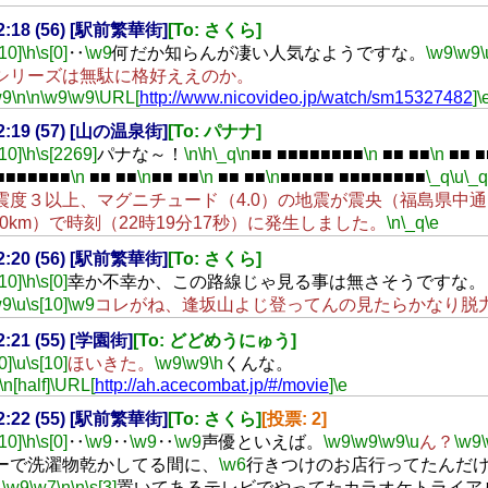
22:18 (56) [駅前繁華街]
[To: さくら]
[10]
\h
\s[0]
‥
\w9
何だか知らんが凄い人気なようですな。
\w9
\w9
\
シリーズは無駄に格好ええのか。
w9
\n
\n
\w9
\w9
\URL[
http://www.nicovideo.jp/watch/sm15327482
]
\
22:19 (57) [山の温泉街]
[To: パナナ]
[10]
\h
\s[2269]
パナな～！
\n
\h
\_q
\n
■■ ■■■■■■■■
\n
■■ ■■
\n
■■ ■
■■■■■■■
\n
■■ ■■
\n
■■ ■■
\n
■■ ■■
\n
■■■■■ ■■■■■■■■
\_q
\u
\_q
震度３以上、マグニチュード（4.0）の地震が震央（福島県中
0.0km）で時刻（22時19分17秒）に発生しました。
\n
\_q
\e
22:20 (56) [駅前繁華街]
[To: さくら]
[10]
\h
\s[0]
幸か不幸か、この路線じゃ見る事は無さそうですな。
w9
\u
\s[10]
\w9
コレがね、逢坂山よじ登ってんの見たらかなり脱
22:21 (55) [学園街]
[To: どどめうにゅう]
0]
\u
\s[10]
ほいきた。
\w9
\w9
\h
くんな。
\n[half]
\URL[
http://ah.acecombat.jp/#/movie
]
\e
22:22 (55) [駅前繁華街]
[To: さくら]
[投票: 2]
[10]
\h
\s[0]
‥
\w9
‥
\w9
‥
\w9
声優といえば。
\w9
\w9
\w9
\u
ん？
\w9
ーで洗濯物乾かしてる間に、
\w6
行きつけのお店行ってたんだ
‥
\w9
\w7
\n
\n
\s[3]
置いてあるテレビでやってたカラオケトライア