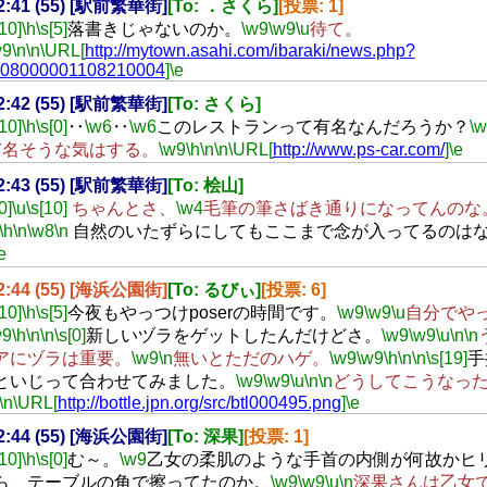
22:41 (55) [駅前繁華街]
[To: ．さくら]
[投票: 1]
[10]
\h
\s[5]
落書きじゃないのか。
\w9
\w9
\u
待て。
w9
\n
\n
\URL[
http://mytown.asahi.com/ibaraki/news.php?
=08000001108210004
]
\e
22:42 (55) [駅前繁華街]
[To: さくら]
[10]
\h
\s[0]
‥
\w6
‥
\w6
このレストランって有名なんだろうか？
\
有名そうな気はする。
\w9
\h
\n
\n
\URL[
http://www.ps-car.com/
]
\e
22:43 (55) [駅前繁華街]
[To: 桧山]
0]
\u
\s[10]
ちゃんとさ、
\w4
毛筆の筆さばき通りになってんのな
\h
\n
\w8
\n
自然のいたずらにしてもここまで念が入ってるのは
e
22:44 (55) [海浜公園街]
[To: るびぃ]
[投票: 6]
[10]
\h
\s[5]
今夜もやっつけposerの時間です。
\w9
\w9
\u
自分でや
w9
\h
\n
\n
\s[0]
新しいヅラをゲットしたんだけどさ。
\w9
\w9
\u
\n
\n
アにヅラは重要。
\w9
\n
無いとただのハゲ。
\w9
\w9
\h
\n
\n
\s[19]
手
といじって合わせてみました。
\w9
\w9
\u
\n
\n
どうしてこうなっ
\n
\URL[
http://bottle.jpn.org/src/btl000495.png
]
\e
22:44 (55) [海浜公園街]
[To: 深果]
[投票: 1]
[10]
\h
\s[0]
む～。
\w9
乙女の柔肌のような手首の内側が何故かヒ
ら、テーブルの角で擦ってたのか。
\w9
\w9
\u
\n
深果さんは乙女