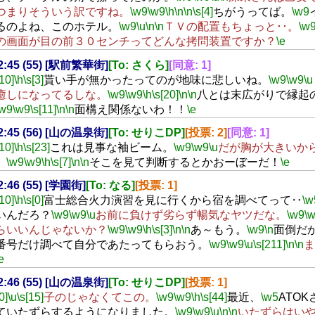
つまりそういう訳ですね。
\w9
\w9
\h
\n
\n
\s[4]
ちがうってば。
\w9
るのよね、このホテル。
\w9
\u
\n
\n
ＴＶの配置もちょっと･･。
\w
の画面が目の前３０センチってどんな拷問装置ですか？
\e
22:45 (55) [駅前繁華街]
[To: さくら]
[同意: 1]
[10]
\h
\s[3]
貰い手が無かったってのが地味に悲しいね。
\w9
\w9
\u
癒しになってるしな。
\w9
\w9
\h
\s[20]
\n
\n
八とは末広がりで縁起
\w9
\w9
\s[11]
\n
\n
面構え関係ないわ！！
\e
22:45 (56) [山の温泉街]
[To: せりこDP]
[投票: 2]
[同意: 1]
[10]
\h
\s[23]
これは見事な袖ビーム。
\w9
\w9
\u
だが胸が大きいか
。
\w9
\w9
\h
\s[7]
\n
\n
そこを見て判断するとかおーぼーだ！
\e
22:46 (55) [学園街]
[To: なる]
[投票: 1]
[10]
\h
\s[0]
富士総合火力演習を見に行くから宿を調べてって‥
\w
いんだろ？
\w9
\w9
\u
お前に負けず劣らず暢気なヤツだな。
\w9
\
らいいんじゃないか？
\w9
\w9
\h
\s[3]
\n
\n
あ～もう。
\w9
\n
面倒だ
番号だけ調べて自分であたってもらおう。
\w9
\w9
\u
\s[211]
\n
\n
ま
e
22:46 (55) [山の温泉街]
[To: せりこDP]
[投票: 1]
0]
\u
\s[15]
子のじゃなくてこの。
\w9
\w9
\h
\s[44]
最近、
\w5
ATO
ていたずらするようになりました。
\w9
\w9
\u
\n
\n
いたずらはい