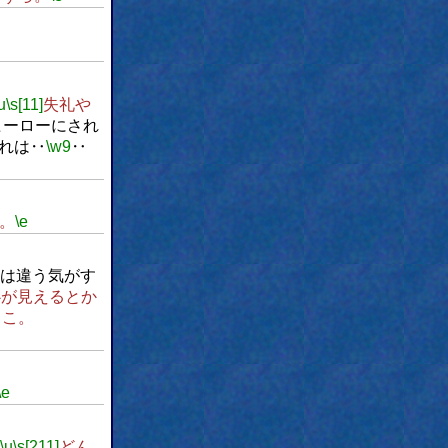
u
\s[11]
失礼や
ヒーローにされ
れは‥
\w9
‥
。
\e
は違う気がす
心が見えるとか
ここ。
\e
\u
\s[211]
どん