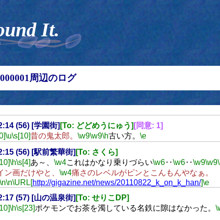
ound It.
00000001周辺のログ
22:14 (56) [学園街]
[To: どどめうにゅう]
[同意: 1]
0]
\u
\s[10]
昔の鬼太郎。
\w9
\w9
\h
古い方。
\e
22:15 (56) [駅前繁華街]
[To: さくら]
[10]
\h
\s[4]
あ～、
\w4
これはかなり乗りづらい
\w6
‥
\w6
‥
\w9
\w9
イン画だけやと、
\w4
痛さのレベルがピンとこんもんやなぁ。
\n
\n
\URL[
http://gigazine.net/news/20110822_k_on_k_han/
]
\e
22:17 (57) [山の温泉街]
[To: せりこDP]
[10]
\h
\s[23]
ポケモンでお茶を濁している名鉄に隙はなかった。
\