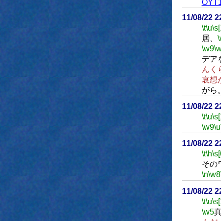
OYT1
11/08/22 
\t
\u
\s
居、
\w9
\
デア
んく
哀想
がら
11/08/22 
\t
\u
\s
\w9
\u
11/08/22 
\t
\h
\s[
その
\n
\w8
11/08/22 
\t
\u
\s
\w5