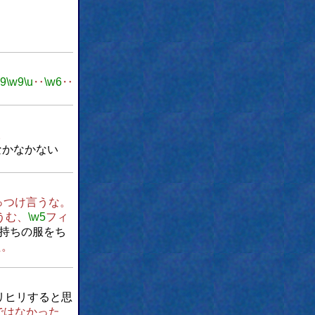
w9
\w9
\u
‥
\w6
‥
。
なかなかない
っつけ言うな。
うむ、
\w5
フィ
持ちの服をち
た。
リヒリすると思
ではなかった