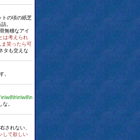
ットの頃の紙芝
缶詰。
滑無稽なアイ
とは考えられ
んま笑ったら可
ネタも交えな
す。
。
\n
\w8
\h
\n
\w8
\n
しな。
右されない、
ンして欲しい