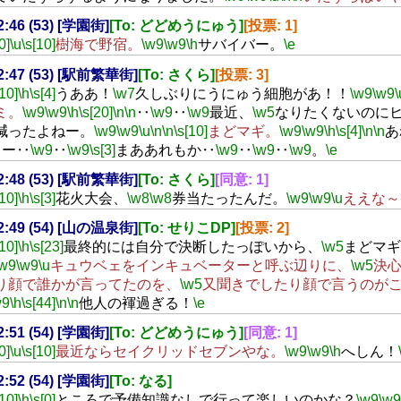
22:46 (53) [学園街]
[To: どどめうにゅう]
[投票: 1]
0]
\u
\s[10]
樹海で野宿。
\w9
\w9
\h
サバイバー。
\e
22:47 (53) [駅前繁華街]
[To: さくら]
[投票: 3]
[10]
\h
\s[4]
うああ！
\w7
久しぶりにうにゅう細胞があ！！
\w9
\w9
\
ミ。
\w9
\w9
\h
\s[20]
\n
\n
‥
\w9
‥
\w9
最近、
\w5
なりたくないのに
減ったよねー。
\w9
\w9
\u
\n
\n
\s[10]
まどマギ。
\w9
\w9
\h
\s[4]
\n
\n
あ
うー‥
\w9
‥
\w9
\s[3]
まああれもか‥
\w9
‥
\w9
‥
\w9
。
\e
22:48 (53) [駅前繁華街]
[To: さくら]
[同意: 1]
[10]
\h
\s[3]
花火大会、
\w8
\w8
券当たったんだ。
\w9
\w9
\u
ええな～
22:49 (54) [山の温泉街]
[To: せりこDP]
[投票: 2]
[10]
\h
\s[23]
最終的には自分で決断したっぽいから、
\w5
まどマギ
\w9
\w9
\u
キュウベェをインキュベーターと呼ぶ辺りに、
\w5
決
り顔で誰かが言ってたのを、
\w5
又聞きでしたり顔で言うのが
w9
\h
\s[44]
\n
\n
他人の褌過ぎる！
\e
22:51 (54) [学園街]
[To: どどめうにゅう]
[同意: 1]
0]
\u
\s[10]
最近ならセイクリッドセブンやな。
\w9
\w9
\h
へしん！
22:52 (54) [学園街]
[To: なる]
[10]
\h
\s[0]
ところで予備知識なしで行って楽しいのかな？
\w9
\w9