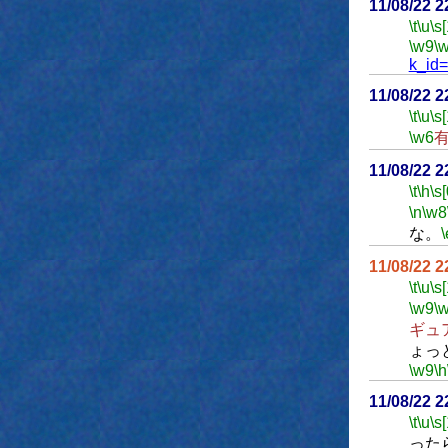
11/08/22 
\t
\u
\s
\w9
\
k_id
11/08/22 
\t
\u
\s
\w6
11/08/22 
\t
\h
\s[
\n
\w8
な。
\
11/08/22 
\t
\u
\s
\w9
\
ギュ
ょっ
\w9
\h
11/08/22 
\t
\u
\s
った