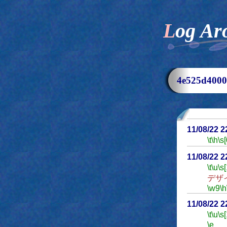
Log Ar
4e525d40
11/08/22 
\t
\h
\s[
11/08/22 
\t
\u
\s
デザ
\w9
\h
11/08/22 
\t
\u
\s
\e