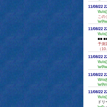
11/08/22 
\t
\u
\s
この
\w9
\
11/08/22 
\t
\u
\s
■■ ■
予測
（1
11/08/22 
\t
\u
\s
\w9
\
11/08/22 
\t
\h
\s[
\w9
\n
11/08/22 
\t
\u
\s
ドリ
\w9