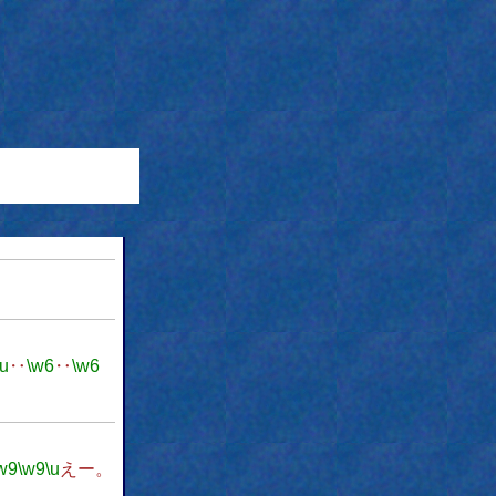
\u
‥
\w6
‥
\w6
w9
\w9
\u
えー。