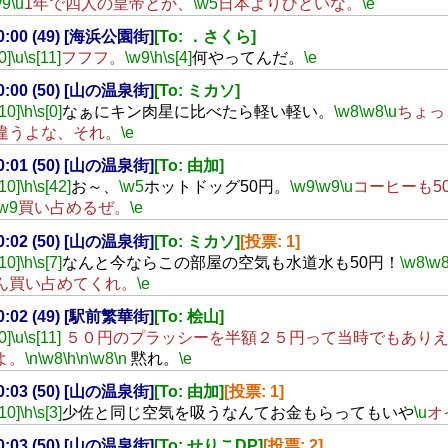
w9
\u
1年で四人の皇帝とか、
\w5
日本よりひどいな。
\e
20:00 (49) [海浜公園街]
[To: ．さくら]
0]
\u
\s[11]
フフフ。
\w9
\h
\s[4]
何やってんだ。
\e
20:00 (50) [山の温泉街]
[To: ミカソ]
[10]
\h
\s[0]
なぁにキン肉星に比べたら軽い軽い。
\w8
\w8
\u
ちょっ
違うよな、それ。
\e
20:01 (50) [山の温泉街]
[To: 由加]
[10]
\h
\s[42]
お～、
\w5
ホットドッグ50円。
\w9
\w9
\u
コーヒーも5
\w9
買い占めるぜ。
\e
20:02 (50) [山の温泉街]
[To: ミカソ]
[投票: 1]
[10]
\h
\s[7]
なんと今ならこの部屋の空気も水道水も50円！
\w8
\w
ん買い占めてくれ。
\e
20:02 (49) [駅前繁華街]
[To: 桧山]
0]
\u
\s[11]
５０円のプラッシーを半額２５円って当時でもありえ
よ。
\n
\w8
\h
\n
\w8
\n
黙れ。
\e
20:03 (50) [山の温泉街]
[To: 由加]
[投票: 1]
[10]
\h
\s[3]
少佐と同じ空気を吸うなんてお金もらってもいや
\u
オ
20:03 (50) [山の温泉街]
[To: せりこDP]
[投票: 2]