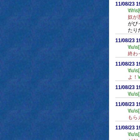
11/08/23 
\t
\h
\s[
奴が
がぴ
たり
11/08/23 
\t
\u
\s
終わ
11/08/23 
\t
\u
\s
よ！
\
11/08/23 
\t
\u
\s
11/08/23 
\t
\u
\s
もら
11/08/23 
\t
\u
\s