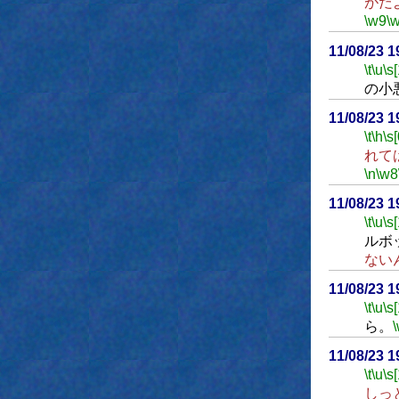
がだ
\w9
\
11/08/23 
\t
\u
\s
の小
11/08/23 
\t
\h
\s[
れて
\n
\w8
11/08/23 
\t
\u
\s
ルボ
ない
11/08/23 
\t
\u
\s
ら。
11/08/23 
\t
\u
\s
しっ