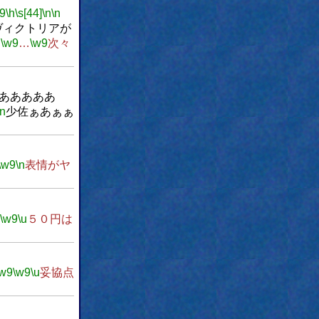
9
\h
\s[44]
\n
\n
ヴィクトリアが
…
\w9
…
\w9
次々
あああああ
\n
少佐ぁあぁぁ
\w9
\n
表情がヤ
\w9
\u
５０円は
\w9
\w9
\u
妥協点