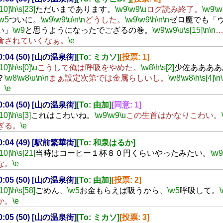
[10]
\h
\s[23]
ただいまであります。
\w9
\w9
\u
ログ読み終了。
\w9
\w
\w5
ついに。
\w9
\w9
\u
\n
\n
どうした。
\w9
\w9
\h
\n
\n
ゼロ魔でも「
い」
\w9
と思うようになったでござるの巻。
\w9
\w9
\u
\s[15]
\n
\n
食されていくなぁ。
\e
20:04 (50) [山の温泉街]
[To: ミカソ]
[投票: 1]
[10]
\h
\s[0]
\u
こうして俺は呼吸をやめた。
\w8
\h
\s[2]
少佐ああああ
？
\w8
\w8
\u
\n
\n
まぁ設定次第では金属らしいし。
\w8
\w8
\h
\s[4]
\n
。
\e
20:04 (50) [山の温泉街]
[To: 由加]
[同意: 1]
[10]
\h
\s[3]
これはこわいね。
\w9
\w9
\u
この生首はかなりこわい。
ぎる。
\e
20:04 (49) [駅前繁華街]
[To: 和泉はるか]
[10]
\h
\s[21]
当時はコーヒー１杯８０円くらいやったみたい。
\w9
な。
\e
20:05 (50) [山の温泉街]
[To: 由加]
[投票: 2]
[10]
\h
\s[58]
ごめん、
\w5
お金もらえば吸うから、
\w5
呼吸して。
か。
\e
20:05 (50) [山の温泉街]
[To: ミカソ]
[投票: 3]