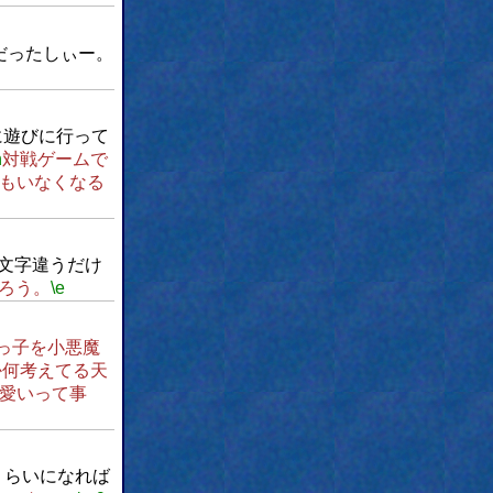
だったしぃー。
に遊びに行って
n
対戦ゲームで
もいなくなる
文字違うだけ
ろう。
\e
っ子を小悪魔
か何考えてる天
愛いって事
くらいになれば