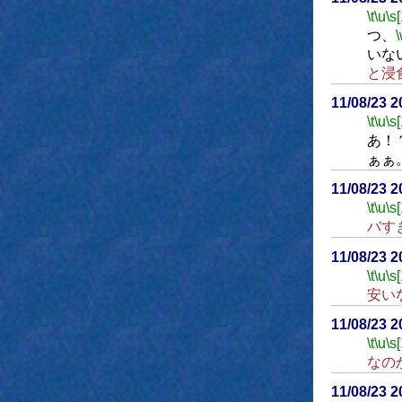
\t
\u
\s
つ、
いな
と浸
11/08/23 
\t
\u
\s
あ！
ぁぁ
11/08/23 
\t
\u
\s
バす
11/08/23 
\t
\u
\s
安い
11/08/23 
\t
\u
\s
なの
11/08/23 