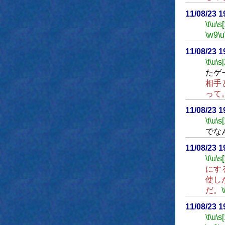
11/08/23 
\t
\u
\s
\w9
\u
11/08/23 
\t
\u
\s
たゲ
相手
って
11/08/23 
\t
\u
\s
でな
11/08/23 
\t
\u
\s
にす
使し
だ。
11/08/23 
\t
\u
\s