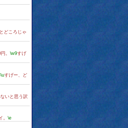
とどころじゃ
0円。
\w9
すげ
8
\u
すげー、ど
ないと思う訳
イ。
\e