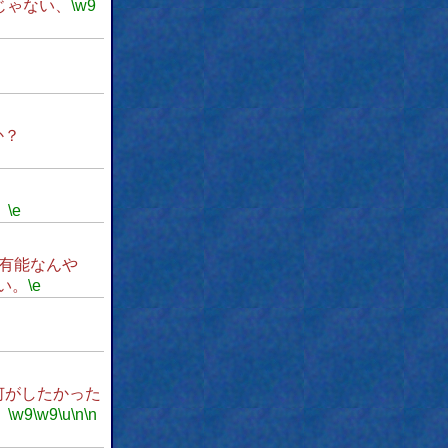
じゃない、
\w9
か？
。
\e
有能なんや
い。
\e
何がしたかった
。
\w9
\w9
\u
\n
\n