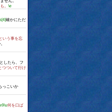
りません。
れも。
\e
s[4]
確かにただ
という事を忘
か。
としたら、フ
とつついて行け
ちっこいか
w9
\u
何を口ば