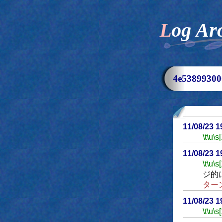
Log Ar
4e538993
11/08/23 
\t
\u
\s
11/08/23 
\t
\u
\s
ジ的
ター
11/08/23 
\t
\u
\s