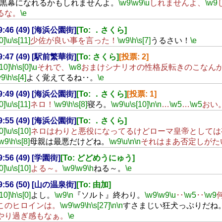
黒幕になれるかもしれませんよ。
\w9
\w9
\u
しれませんよ、
\w9
るな。
\e
19:46 (49) [海浜公園街]
[To: ．さくら]
0]
\u
\s[11]
少佐が良い事を言った！
\w9
\h
\s[7]
うるさい！
\e
19:47 (49) [駅前繁華街]
[To: さくら]
[投票: 2]
[10]
\h
\s[0]
\u
それで、
\w8
おまけシナリオの性格反転きのこなん
w9
\h
\s[4]
よく覚えてるね‥。
\e
19:49 (49) [海浜公園街]
[To: ．さくら]
[投票: 1]
0]
\u
\s[11]
ネロ！
\w9
\h
\s[8]
寝ろ。
\w9
\u
\s[10]
\n
\n
…
\w5
…
\w5
おい
19:55 (49) [海浜公園街]
[To: ．さくら]
0]
\u
\s[10]
ネロはわりと悪役になってるけどローマ皇帝としては
\w9
\h
\s[8]
母親は最悪だけどね。
\w9
\u
\n
\n
それはまあ否定しがた
19:56 (49) [学園街]
[To: どどめうにゅう]
0]
\u
\s[10]
よる～。
\w9
\w9
\h
ねる～。
\e
19:56 (50) [山の温泉街]
[To: 由加]
[10]
\h
\s[0]
よし。
\w9
\n
『ソルト』終わり。
\w9
\w9
\u
‥
\w5
‥
\w9
このヒロインは。
\w9
\w9
\h
\s[27]
\n
\n
すさまじい狂犬っぷりだね
やり過ぎ感もなぁ。
\e