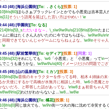
19:43 (48) [海浜公園街]
[To: ．さくら]
[投票: 1]
[10]
\h
\s[60]
ほらさぁブラックレインとかでも小悪党は吉本芸人
\s[11]
そういう語尾を延ばした言い方はやめい！
\e
19:44 (48) [学園街]
[To: なる]
[214]
\h
\s[5]
\_s
ただいまな～。
\_s
\w9
\w9
\u
\s[210]
\h
\s[0]
\n
\n
たま
ームに前はたくさん人がいたのに今ではちらほら。
\w9
\w9
\u
\n
\
と同期できてないんじゃゲームにならねぇよな。
\w9
\n
そりゃ人
。
\e
19:45 (48) [駅前繁華街]
[To: セディア]
[投票: 1]
[同意: 1]
[10]
\h
\s[32]
それにしても、
\w6
「小悪党」と「小悪魔」って
\n
一
んでこうも違うかな。
\w9
\w9
\u
\s[40]
イメージだけの問題でござ
19:45 (49) [山の温泉街]
[To: ミカソ]
[投票: 3]
[10]
\h
\s[0]
\u
昔痕のキャラクターを作ってる時、柏木４姉妹の末
るか天使にするかで高橋が水無月に相談した時、
\w6
小悪魔と
かないだろ、と即答した話があってな。
\n
\w8
まぁ初音ちゃん可
\w8
\w8
\h
\s[2]
わけがわからないよ…
\w8
…
\w8
\e
19:46 (48) [海浜公園街]
[To: 橘花]
[投票: 1]
[10]
\h
\s[0]
同じ放火でも、
\w9
\n
街一つ火の海に沈めて冷笑する