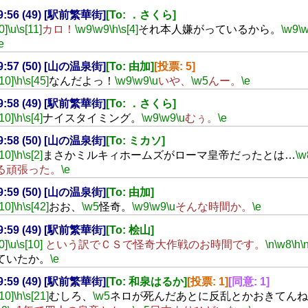
19:56 (49) [駅前繁華街]
[To: ．さくら]
0]
\u
\s[11]
カロ！
\w9
\w9
\h
\s[4]
それ本人嫌がっているから。
\w9
\
e
19:57 (50) [山の温泉街]
[To: 由加]
[投票: 5]
[10]
\h
\s[45]
なんだよっ！
\w9
\w9
\u
いや、
\w5
んー。
\e
19:58 (49) [駅前繁華街]
[To: ．さくら]
[10]
\h
\s[4]
ナイスタイミング。
\w9
\w9
\u
むぅ。
\e
19:58 (50) [山の温泉街]
[To: ミカソ]
[10]
\h
\s[2]
まさかミルキィホームズがローマ皇帝だったとは…
\w
る頑張った。
\e
19:59 (50) [山の温泉街]
[To: 由加]
[10]
\h
\s[42]
おお、
\w5
怪奇。
\w9
\w9
\u
そんな時間か。
\e
19:59 (49) [駅前繁華街]
[To: 桧山]
0]
\u
\s[10]
という訳でＣＳで怪奇大作戦のお時間です。
\n
\w8
\h
\
ていたか。
\e
19:59 (49) [駅前繁華街]
[To: 和泉はるか]
[投票: 1]
[同意: 1]
[10]
\h
\s[21]
むしろ、
\w5
ネロが死んだあとに反乱とかおきてんね