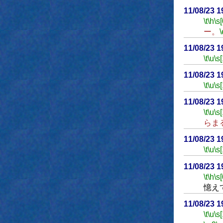
11/08/23 
\t
\h
\s[
ー。
\
11/08/23 
\t
\u
\s
11/08/23 
\t
\u
\s
11/08/23 
\t
\u
\s
らま
11/08/23 
\t
\u
\s
11/08/23 
\t
\h
\s[
憶え
11/08/23 
\t
\u
\s