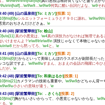
よ。
\w9
\w9
\h
\n
\n[half]
\s[6]
真の悪役は格好良くないと盛り上が
w9
\u
\n
\n[half]
…
\w9
\w9
…
\w9
\w9
何気に酷い台詞だよな、
\w9
そ
19:40 (49) [山の温泉街]
[To: ミカソ]
[投票: 1]
[10]
\h
\s[0]
\u
シルエットフォーミュラとＦ９０に謝れ。
\w9
\w9
\h
\
悪党のおぢさんだけどさぁ。
\e
19:40 (48) [駅前繁華街]
[To: 桧山]
0]
\u
\s[11]
真の小悪党は、
\w4
真の演技力がなければ無理である
はいけませんよ？
\n
\w8
\h
\n
\w8
\n
演技じゃなくて本物じゃない
\u
\n
\w8
だから黙ってろ、
\w4
と。
\e
19:41 (49) [山の温泉街]
[To: ミカソ]
[投票: 2]
[10]
\h
\s[0]
だからといって美味しんぼのラスボスが副部長だった
ッコな訳ですよ。
\w8
\w8
\u
すまん、おまえの会話の飛躍に今ひ
んだが。
\e
19:42 (48) [駅前繁華街]
[To: 和泉はるか]
[投票: 1]
[10]
\h
\s[21]
カメラマンの技術も重要や。
\w9
\w9
かどちゃん背ー
\w9
\w9
\u
小さいの意味が違う。
\e
19:43 (48) [駅前繁華街]
[To: ．さくら]
[投票: 2]
[10]
\h
\s[7]
胸がちいさいからって、小悪党じゃないからな。
\w9
\
とる。
\e