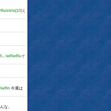
w9
\u
\n
\n
\s[10]
え
8
…
\w8
\w8
\u
そ
n
\w8
\n
今週は
んな。