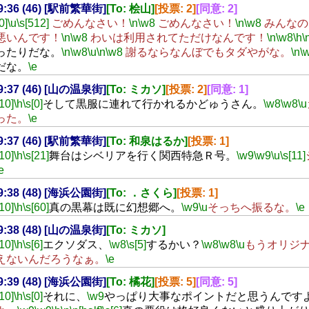
19:36 (46) [駅前繁華街]
[To: 桧山]
[投票: 2]
[同意: 2]
0]
\u
\s[512]
ごめんなさい！
\n
\w8
ごめんなさい！
\n
\w8
みんなの
悪いんです！
\n
\w8
わいは利用されてただけなんです！
\n
\w8
\h
\
ったりだな。
\n
\w8
\u
\n
\w8
謝るならなんぼでもタダやがな。
\n
\
だな。
\e
19:37 (46) [山の温泉街]
[To: ミカソ]
[投票: 2]
[同意: 1]
[10]
\h
\s[0]
そして黒服に連れて行かれるかどゅうさん。
\w8
\w8
\u
った。
\e
19:37 (46) [駅前繁華街]
[To: 和泉はるか]
[投票: 1]
[10]
\h
\s[21]
舞台はシベリアを行く関西特急Ｒ号。
\w9
\w9
\u
\s[11]
e
19:38 (48) [海浜公園街]
[To: ．さくら]
[投票: 1]
[10]
\h
\s[60]
真の黒幕は既に幻想郷へ。
\w9
\u
そっちへ振るな。
\e
19:38 (48) [山の温泉街]
[To: ミカソ]
[10]
\h
\s[6]
エクソダス、
\w8
\s[5]
するかい？
\w8
\w8
\u
もうオリジ
えないんだろうなぁ。
\e
19:39 (48) [海浜公園街]
[To: 橘花]
[投票: 5]
[同意: 5]
[10]
\h
\s[0]
それに、
\w9
やっぱり大事なポイントだと思うんです