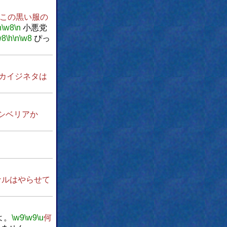
この黒い服の
n
\w8
\n
小悪党
w8
\h
\n
\w8
ぴっ
カイジネタは
シベリアか
ナルはやらせて
よ。
\w9
\w9
\u
何