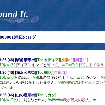
ound It.
00000001周辺のログ
19:36 (46) [駅前繁華街]
[To: セディア]
[投票: 1]
[同意: 1]
[10]
\h
\s[82]
アイアンキングと聞いて。
\w9
\w9
\u
\s[11]
まるで違う
19:36 (46) [海浜公園街]
[To: 橘花]
[同意: 3]
[10]
\h
\s[0]
その場合、
\w9
真の悪役は桧山さん、
\w9
とかだと、
\
には割といい感じかもしれません。
\w9
\w9
\u
実はすぐ近くにい
ンか。
\e
19:36 (46) [山の温泉街]
[To: ミカソ]
[10]
\h
\s[0]
つまり犯人はヤス。
\w8
\w8
\u
我が隣人の殺人。
\e