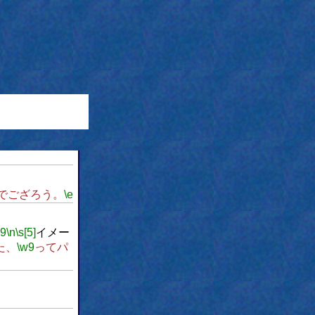
でござろう。
\e
w9
\n
\s[5]
イメー
た、
\w9
ってパ