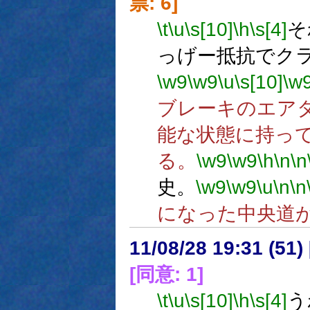
票: 6]
\t
\u
\s[10]
\h
\s[4]
そ
っげー抵抗でク
\w9
\w9
\u
\s[10]
\w
ブレーキのエア
能な状態に持っ
る。
\w9
\w9
\h
\n
\n
史。
\w9
\w9
\u
\n
\n
になった中央道
11/08/28 19:31 (
[同意: 1]
\t
\u
\s[10]
\h
\s[4]
う