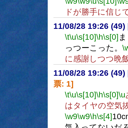
\w9
\w9
\u
\s[10]
\w
ドが勝手に信じ
11/08/28 19:26 (
\t
\u
\s[10]
\h
\s[0]
ま
っつーこった。
\
に感謝しつつ晩
11/08/28 19:26 (
票: 1]
\t
\u
\s[10]
\h
\s[0]
\u
はタイヤの空気
\w9
\w9
\h
\s[4]
10
気入ってないだ