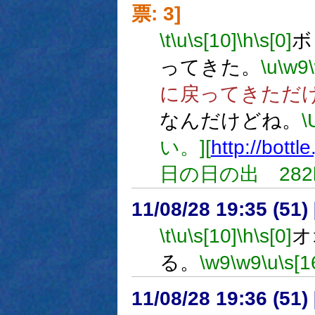
票: 3]
\t
\u
\s[10]
\h
\s[0]
ボ
ってきた。
\u
\w9
に戻ってきただ
なんだけどね。
い。][
http://bottl
日の日の出 282k
11/08/28 19:35 (
\t
\u
\s[10]
\h
\s[0]
オ
る。
\w9
\w9
\u
\s[1
11/08/28 19:36 (