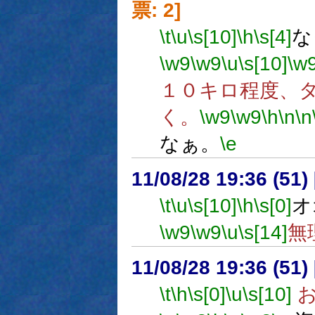
票: 2]
\t
\u
\s[10]
\h
\s[4]
な
\w9
\w9
\u
\s[10]
\w
１０キロ程度、
く。
\w9
\w9
\h
\n
\n
なぁ。
\e
11/08/28 19:36 (
\t
\u
\s[10]
\h
\s[0]
オ
\w9
\w9
\u
\s[14]
無
11/08/28 19:36 (
\t
\h
\s[0]
\u
\s[10]
お