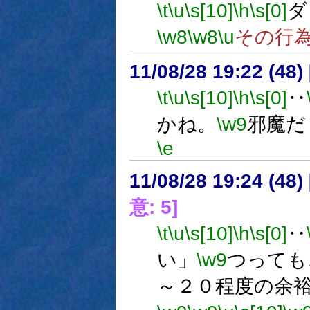
\t
\u
\s[10]
\h
\s[0]
ダ
\w8
\w8
\u
その行
11/08/28 19:22 (
\t
\u
\s[10]
\h
\s[0]
‥
かね。
\w9
邪魔だ
\e
11/08/28 19:24 (
意: 5]
\t
\u
\s[10]
\h
\s[0]
‥
い」
\w9
つっても
～２０程度の余