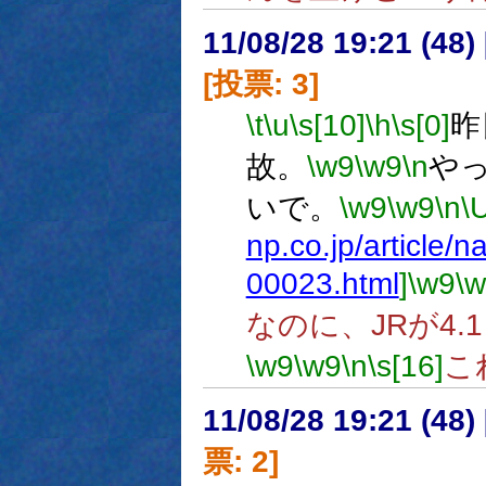
11/08/28 19:21 (
[投票: 3]
\t
\u
\s[10]
\h
\s[0]
昨
故。
\w9
\w9
\n
や
いで。
\w9
\w9
\n
\
np.co.jp/article
00023.html
]
\w9
\
なのに、JRが4
\w9
\w9
\n
\s[16]
こ
11/08/28 19:21 (
票: 2]