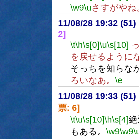
\w9
\u
さすがやね
11/08/28 19:32 (
2]
\t
\h
\s[0]
\u
\s[10]
っ
を戻せるように
そっちを知らな
ろいなあ。
\e
11/08/28 19:33 (
票: 6]
\t
\u
\s[10]
\h
\s[4]
絶
もある。
\w9
\w9
\