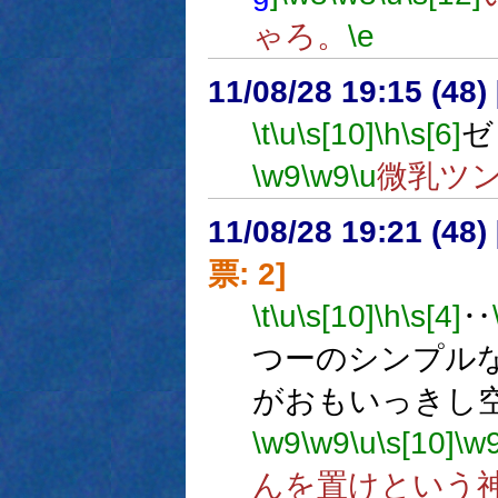
ゃろ。
\e
11/08/28 19:15 (
\t
\u
\s[10]
\h
\s[6]
ゼ
\w9
\w9
\u
微乳ツ
11/08/28 19:21 (
票: 2]
\t
\u
\s[10]
\h
\s[4]
‥
つーのシンプル
がおもいっきし
\w9
\w9
\u
\s[10]
\w
んを置けという