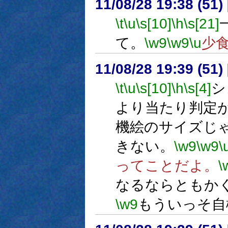
11/08/28 19:38 (
\t
\u
\s[10]
\h
\s[21]
て。
\w9
\w9
\u
少
11/08/28 19:39 (51
\t
\u
\s[10]
\h
\s[4]
シ
より当たり判定
機絵のサイズじ
きない。
\w9
\w9
\
ってことだよ。
\
なるならともか
\w9
もういっそ自