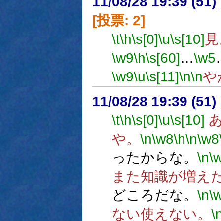
11/08/28 19:39 (
[投票: 2]
\t
\h
\s[0]
\u
\s[10]
見
\w9
\h
\s[60]
…
\w5
\w9
\u
\s[11]
\n
\n
や
11/08/28 19:39 (
\t
\h
\s[0]
\u
\s[10]
あ
や。
\n
\w8
\h
\n
\w8
ったからな。
\n
\
また知識が増え
どころだな。
\n
\
ない使えない。
\