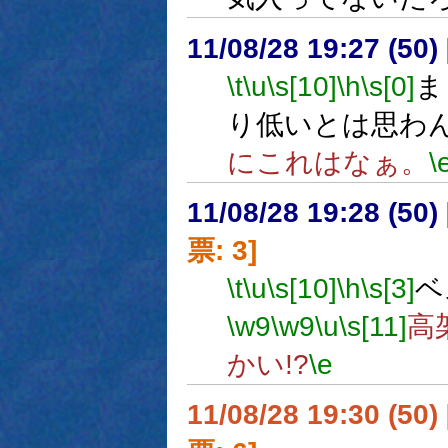
11/08/28 19:27 (
\t
\u
\s[10]
\h
\s[0]
ま
り低いとは思わ
にこれはなぁ。
\
11/08/28 19:28 (
票: 3]
\t
\u
\s[10]
\h
\s[3]
ベ
\w9
\w9
\u
\s[11]
高
かい!?
\e
11/08/28 19:30 (