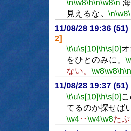
\n
\w8
\h
\n
\w8
\n
海
見えるな。
\n
\w8
11/08/28 19:36 (
2]
\t
\u
\s[10]
\h
\s[0]
オ
をひとのみに。
\
ない。
\w8
\w8
\h
\
11/08/28 19:37 (
\t
\u
\s[10]
\h
\s[0]
こ
てるのか探せば
\w4
‥
\w4
\w8
たぶ