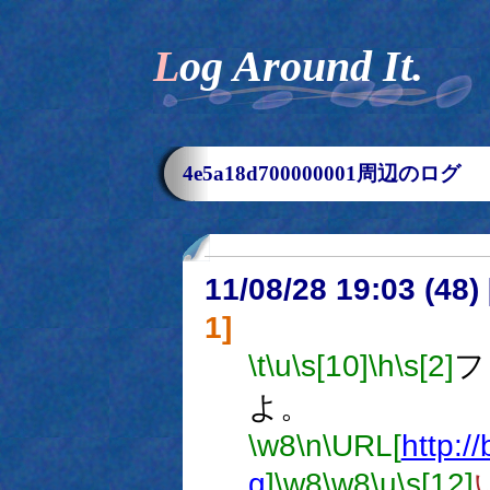
Log Around It.
4e5a18d700000001周辺のログ
11/08/28 19:03 (
1]
\t
\u
\s[10]
\h
\s[2]
フ
よ。
\w8
\n
\URL[
http:/
g
]
\w8
\w8
\u
\s[12]