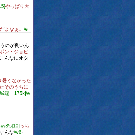
15]
やっぱり大
だよなぁ。
\e
うのが良いん
ボン・ジョビ
がこんなにオタ
り暑くなかった
たそのうちに
城端 175k]
\e
8
\w8
\s[10]
っち
すんな
\w6
‥