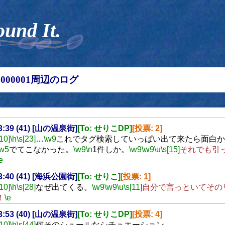
ound It.
00000001周辺のログ
13:39 (41) [山の温泉街]
[To: せりこDP]
[投票: 2]
[10]
\h
\s[23]
…
\w9
これでタグ検索していっぱい出て来たら面白か
\w5
でてこなかった。
\w9
\n
1件しか。
\w9
\w9
\u
\s[15]
それでも引
e
13:40 (41) [海浜公園街]
[To: せりこ]
[投票: 1]
[10]
\h
\s[28]
なぜ出てくる。
\w9
\w9
\u
\s[11]
自分で言っといてその
！
\e
13:53 (40) [山の温泉街]
[To: せりこDP]
[投票: 4]
[10]
\h
\s[44]
何そのシュールなシチュエーション。