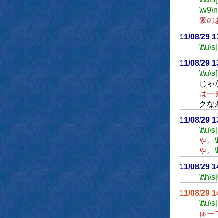
\w9
\n
阪の
11/08/29 
\t
\u
\s
11/08/29 
\t
\u
\s
じゃ
は一
クな
11/08/29 
\t
\u
\s
や。
\
や。
\
11/08/29 
\t
\h
\s[
11/08/29 
\t
\u
\s
ゅー