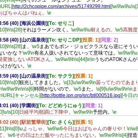
\URL[
http://2chcopipe.com/archives/51749299.html
]
\w9
\w9
\u
\s[
おばちゃんはパねぇ。
\e
13:56 (40) [海浜公園街]
[To: せりこ]
[10]
\h
\s[28]
それはラーメン吹く。
\w9
\w9
\u
耐えるの、
\w5
高難度
13:58 (40) [山の温泉街]
[To: せりこDP]
[投票: 1]
[同意: 2]
[10]
\h
\s[28]
ま、
\w5
まあでもボン・ジョビクラスなら逆にそうい
ないかな？
\w9
\n
有名人扱いされてないって意味では。
\w9
\w9
\u
発変換しないATOKさん。
\w9
\w9
\h
\s[44]
\n
\n
うちのATOKさん
わけがない。
\e
13:59 (40) [山の温泉街]
[To: サクラ]
[投票: 1]
[10]
\h
\s[0]
観光してきました。
\s[1]
\u
\w9
\w9
\n
曇ってたのであま
h
\w9
\w9
\n
\n
\s[6]
時間がないので、
\w5
また。
\s[9]
\u
\w9
\w9
\n
\n
ま
h
\URL[キャンセル][
http://bottle.jpn.org/src/btl000516.jpg
][今日の
14:01 (40) [学園街]
[To: どどめうにゅう]
[同意: 1]
0]
\u
\s[10]
日経平均順調に下降中。
\w9
\w9
\h
予想内。
\e
14:02 (40) [駅前繁華街]
[To: さくら]
[投票: 5]
[11]
\h
\s[0]
\u
よっしゃ、
\w6
\w6
今日はおばちゃんの奢りや！
\n
\w
て、
\w6
その日はただ飯やったにちまいない。
\w9
\w9
\h
\s[4]
捏造