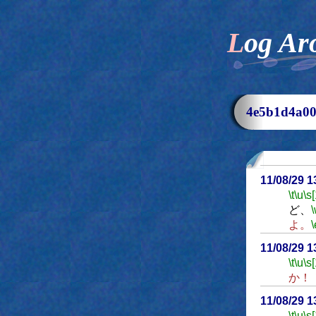
Log Ar
4e5b1d4a
11/08/29 
\t
\u
\s
ど、
よ。
\
11/08/29 
\t
\u
\s
か！
11/08/29 
\t
\u
\s