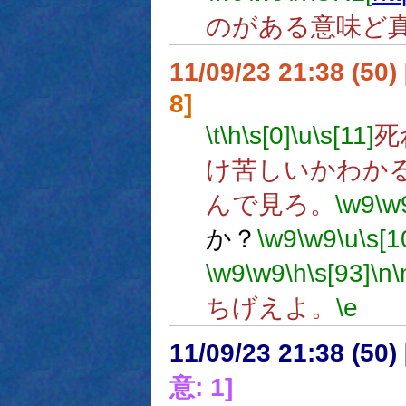
のがある意味ど
11/09/23 21:38 (
8]
\t
\h
\s[0]
\u
\s[11]
死
け苦しいかわか
んで見ろ。
\w9
\w
か？
\w9
\w9
\u
\s[1
\w9
\w9
\h
\s[93]
\n
\
ちげえよ。
\e
11/09/23 21:38 (
意: 1]