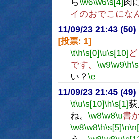
ら
\w6
\w6
\s[4]
肉
イのおでこになん
11/09/23 21:43 (
[投票: 1]
\t
\h
\s[0]
\u
\s[10]
ど
です。
\w9
\w9
\h
\s
い？
\e
11/09/23 21:45 (
\t
\u
\s[10]
\h
\s[1]
荻
ね。
\w8
\w8
\u
書
\w8
\w8
\h
\s[5]
\n
\n