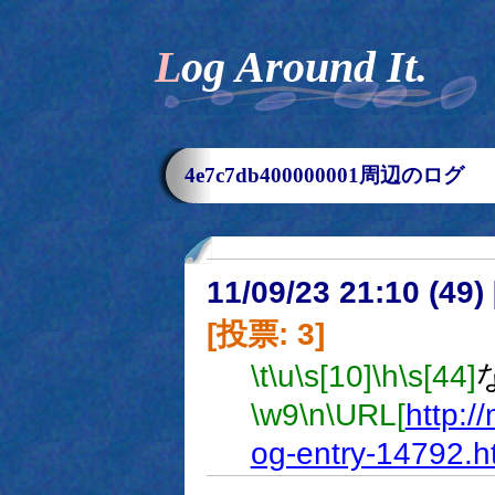
Log Around It.
4e7c7db400000001周辺のログ
11/09/23 21:10 (
[投票: 3]
\t
\u
\s[10]
\h
\s[44]
\w9
\n
\URL[
http:/
og-entry-14792.h