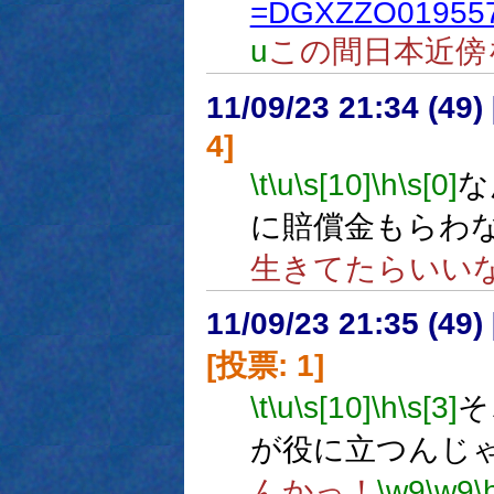
=DGXZZO019557
u
この間日本近傍
11/09/23 21:34 (
4]
\t
\u
\s[10]
\h
\s[0]
な
に賠償金もらわ
生きてたらいい
11/09/23 21:35 (
[投票: 1]
\t
\u
\s[10]
\h
\s[3]
そ
が役に立つんじ
んかっ！
\w9
\w9
\