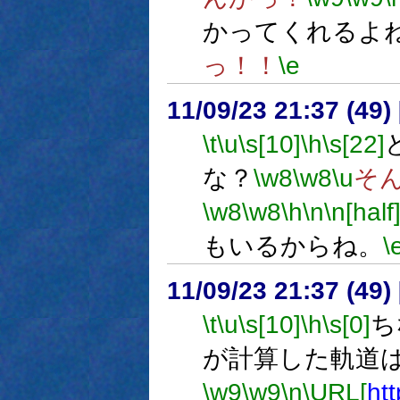
かってくれるよ
っ！！
\e
11/09/23 21:37 (
\t
\u
\s[10]
\h
\s[22]
な？
\w8
\w8
\u
そ
\w8
\w8
\h
\n
\n[half
もいるからね。
\
11/09/23 21:37 (
\t
\u
\s[10]
\h
\s[0]
ち
が計算した軌道
\w9
\w9
\n
\URL[
htt