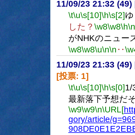
11/09/23 21:32 (
\t
\u
\s[10]
\h
\s[2]
ゆ
した？
\w8
\w8
\h
\
がNHKのニュー
\w8
\w8
\u
\n
\n
‥
\w
11/09/23 21:33 (
[投票: 1]
\t
\u
\s[10]
\h
\s[0]
1
最新落下予想だ
\w9
\w9
\n
\URL[
ht
gory/article/g
908DE0E1E2EBE