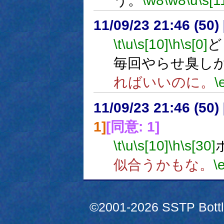
う。
\w8
\w8
\u
\s[1
11/09/23 21:46 (
\t
\u
\s[10]
\h
\s[0]
ど
毎回やらせ臭し
ればいいのに。
\
11/09/23 21:46 (
1]
[同意: 1]
\t
\u
\s[10]
\h
\s[30]
似合うかもな。
\
©2001-2026 SSTP Bottle 