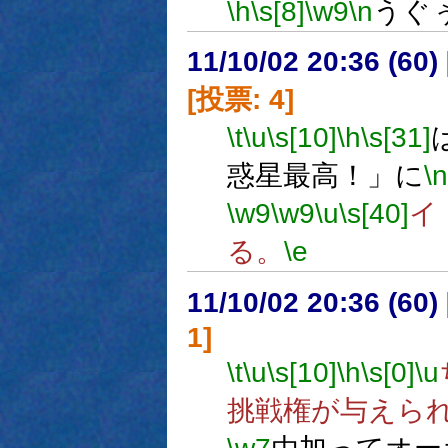
\h
\s[8]
\w9
\n
うぐ
11/10/02 20:36 (
[投票: 4]
\t
\u
\s[10]
\h
\s[31]
惑星最高！」に
\n
\w9
\w9
\u
\s[40]
イ
る。
\e
11/10/02 20:36 (
1]
\t
\u
\s[10]
\h
\s[0]
\u
挑戦権が与えら