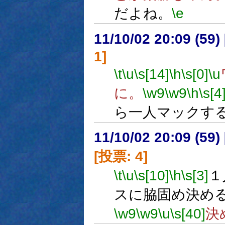
だよね。
\e
11/10/02 20:09 (
1]
\t
\u
\s[14]
\h
\s[0]
\u
に。
\w9
\w9
\h
\s[4
ら一人マックす
11/10/02 20:09 (
[投票: 4]
\t
\u
\s[10]
\h
\s[3]
１
スに脇固め決め
\w9
\w9
\u
\s[40]
決