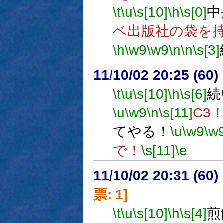
\t
\u
\s[10]
\h
\s[0]
中
ベ出版社の袋を
\h
\w9
\w9
\n
\n
\s[3]
11/10/02 20:25 (
\t
\u
\s[10]
\h
\s[6]
続
\u
\w9
\n
\s[11]
C3
てやる！
\u
\w9
\w
で！
\s[11]
\e
11/10/02 20:31 (
票: 1]
\t
\u
\s[10]
\h
\s[4]
煎