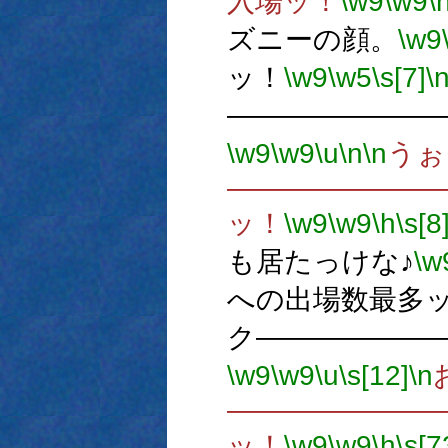
入場ッ！
\w9
\w9
\
ズニーの顔。
\w9
ッ！
\w9
\w5
\s[7]
\
―――――――
\w9
\w9
\u
\n
\n
うぉ
―――――――
ッ！
\w9
\w9
\h
\s[8
も居たっけな♪
\w
への出場数最多
ク――――――
\w9
\w9
\u
\s[12]
\n
―――――――
ッ！
\w9
\w9
\h
\s[7