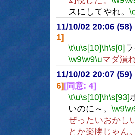
幻視した。
\w9
\w
スにしてやれ。
\
11/10/02 20:06 (
1]
\t
\u
\s[10]
\h
\s[0]
ラ
\w9
\w9
\u
マダ潰
11/10/02 20:07 (
6]
[同意: 4]
\t
\u
\s[10]
\h
\s[93]
いのに～。
\w9
\w
ぜったいおかし
とか楽勝じゃん