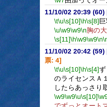
\w7
由加ってオー
11/10/02 20:39 (
\t
\u
\s[10]
\h
\s[8]
巨
\u
\w9
\w9
\n
胸の
\s[11]
\h
\w9
\w9
\n
\
11/10/02 20:42 (
票: 4]
\t
\u
\s[10]
\h
\s[4]
ず
のライセンスＡ
したらあっさり
\w9
\w9
\u
\s[10]
\w
でずっとオート