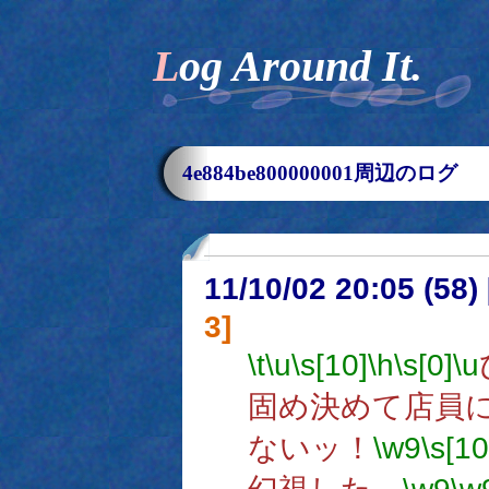
Log Around It.
4e884be800000001周辺のログ
11/10/02 20:05 (
3]
\t
\u
\s[10]
\h
\s[0]
\u
固め決めて店員
ないッ！
\w9
\s[10