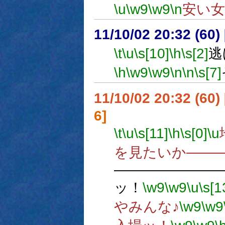
\u
\w9
\w9
\n
安い
11/10/02 20:32 (
\t
\u
\s[10]
\h
\s[2]
逃
\h
\w9
\w9
\n
\n
\s[7]
11/10/02 20:32 (
6]
\t
\u
\s[11]
\h
\s[0]
\u
を見たいか――
―――――――
ッ！
\w9
\w9
\u
\s[1
やみんな♪
\w9
\w9