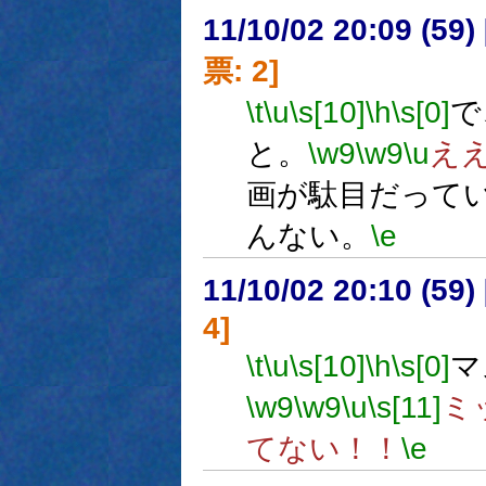
11/10/02 20:09 (
票: 2]
\t
\u
\s[10]
\h
\s[0]
で
と。
\w9
\w9
\u
え
画が駄目だって
んない。
\e
11/10/02 20:10 (
4]
\t
\u
\s[10]
\h
\s[0]
マ
\w9
\w9
\u
\s[11]
ミ
てない！！
\e