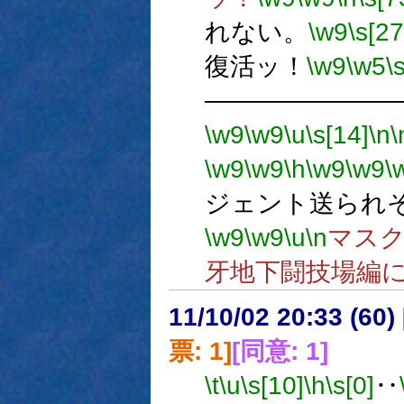
れない。
\w9
\s[27
復活ッ！
\w9
\w5
\
―――――――
\w9
\w9
\u
\s[14]
\n
\
\w9
\w9
\h
\w9
\w9
\
ジェント送られ
\w9
\w9
\u
\n
マス
牙地下闘技場編
11/10/02 20:33 (
票: 1]
[同意: 1]
\t
\u
\s[10]
\h
\s[0]
‥