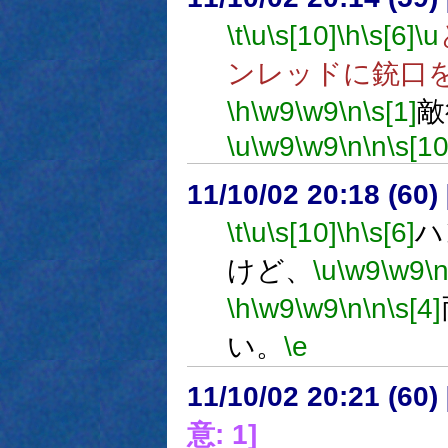
\t
\u
\s[10]
\h
\s[6]
\u
ンレッドに銃口
\h
\w9
\w9
\n
\s[1]
敵
\u
\w9
\w9
\n
\n
\s[10
11/10/02 20:18 (
\t
\u
\s[10]
\h
\s[6]
ハ
けど、
\u
\w9
\w9
\
\h
\w9
\w9
\n
\n
\s[4]
い。
\e
11/10/02 20:21 (
意: 1]