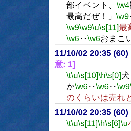
部イベント、
\w4
最高だぜ！」
\w9
\w9
\w9
\u
\s[11]
最
\w6
‥
\w6
おまこ
11/10/02 20:35 (
意: 1]
\t
\u
\s[10]
\h
\s[0]
犬
か
\w6
‥
\w6
‥
\w9
のくらいは売れ
11/10/02 20:35 (
\t
\u
\s[11]
\h
\s[6]
\u