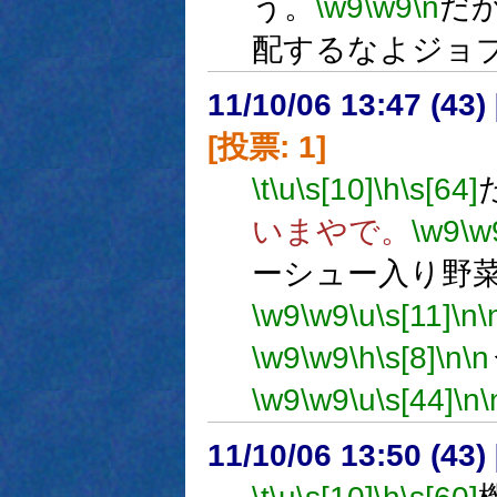
う。
\w9
\w9
\n
だ
配するなよジョ
11/10/06 13:47 (
[投票: 1]
\t
\u
\s[10]
\h
\s[64]
いまやで。
\w9
\w
ーシュー入り野
\w9
\w9
\u
\s[11]
\n
\
\w9
\w9
\h
\s[8]
\n
\n
\w9
\w9
\u
\s[44]
\n
\
11/10/06 13:50 (