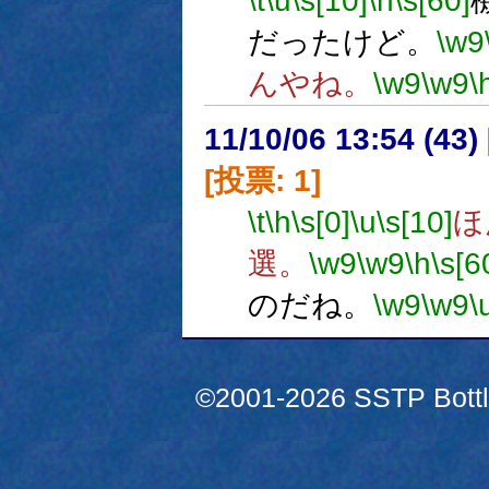
\t
\u
\s[10]
\h
\s[60]
だったけど。
\w9
んやね。
\w9
\w9
\
11/10/06 13:54 (
[投票: 1]
\t
\h
\s[0]
\u
\s[10]
ほ
選。
\w9
\w9
\h
\s[6
のだね。
\w9
\w9
\
©2001-2026 SSTP Bottle 