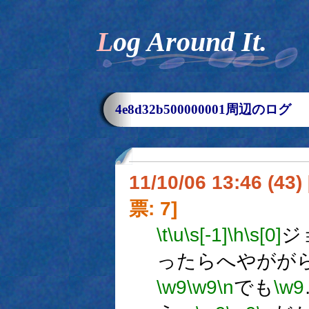
Log Around It.
4e8d32b500000001周辺のログ
11/10/06 13:46 (
票: 7]
\t
\u
\s[-1]
\h
\s[0]
ジ
ったらへやがが
\w9
\w9
\n
でも
\w9