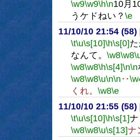
\w9
\w9
\h
\n
10月
うケドねい？
\e
11/10/10 21:54 (
\t
\u
\s[10]
\h
\s[0]
た
なんて。
\w8
\w8
\
\w8
\w8
\h
\s[4]
\n
\n
\w8
\w8
\u
\n
\n
‥
\w
くれ。
\w8
\e
11/10/10 21:55 (
\t
\u
\s[10]
\h
\s[1]
ナ
\w8
\w8
\u
\s[13]
ナ