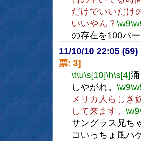
だけでいいだけ
いいやん？
\w9
\w
の存在を100パ
11/10/10 22:05 (
票: 3]
\t
\u
\s[10]
\h
\s[4]
涌
しやがれ。
\w9
\w
メリカ人らしき
して来ます。
\w9
サングラス兄ち
コいっちょ風ハ