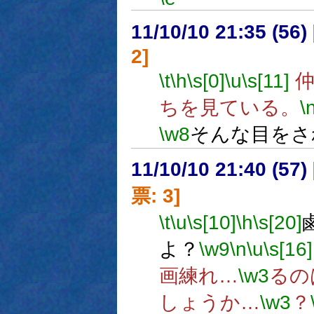
11/10/10 21:35 (
2]
\t
\h
\s[0]
\u
\s[11]
仲
ちを見ている。
\
\w8
そんな目をさ
11/10/10 21:40 (
票: 3]
\t
\u
\s[10]
\h
\s[20]
よ？
\w9
\n
\u
\s[16]
画練れ…
\w3
るの
しょうか…
\w3
？