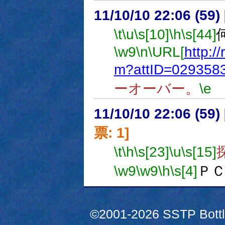
11/10/10 22:06 (
\t
\u
\s[10]
\h
\s[44]
\w9
\n
\URL[
http://
m?attID=029358
ーオーバー。
\e
11/10/10 22:06 (
票: 1]
\t
\h
\s[23]
\u
\s[15]
\w9
\w9
\h
\s[4]
Ｐ
©2001-2026 SSTP Bottle 