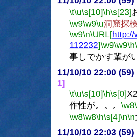
11/10/10 22:00 (
\t
\u
\s[10]
\h
\s[23]
\w9
\w9
\u
洞窟探
\w9
\n
\URL[
http:/
112232
]
\w9
\w9
\h
事しでかす輩が
11/10/10 22:00 (
1]
\t
\u
\s[10]
\h
\s[0]
X
作性が。。。
\w8
\w8
\w8
\h
\s[4]
\n
\n
11/10/10 22:03 (