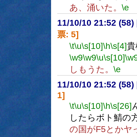
あ、涌いた。
\e
11/10/10 21:52 (
票: 5]
\t
\u
\s[10]
\h
\s[4]
貴
\w9
\w9
\u
\s[10]
\w
しもうた。
\e
11/10/10 21:52 (
1]
\t
\u
\s[10]
\h
\s[26]
したらボト鯖の
の国がF5とかヤ