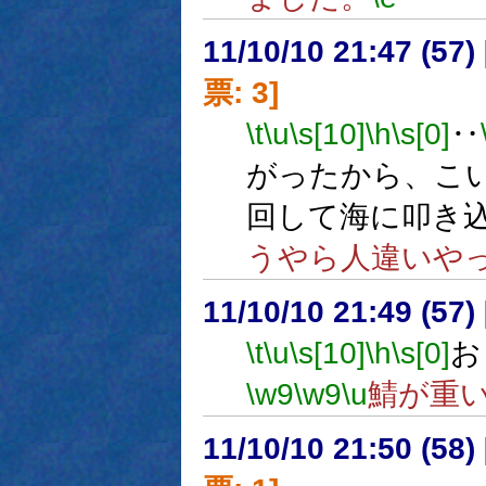
11/10/10 21:47 (
票: 3]
\t
\u
\s[10]
\h
\s[0]
‥
がったから、こ
回して海に叩き
うやら人違いや
11/10/10 21:49 (
\t
\u
\s[10]
\h
\s[0]
お
\w9
\w9
\u
鯖が重
11/10/10 21:50 (