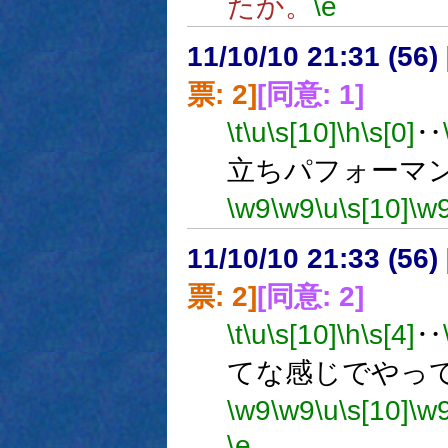
たか。
\e
11/10/10 21:31 (
票: 2]
[同意: 1]
\t
\u
\s[10]
\h
\s[0]
‥
立ちパフォーマ
\w9
\w9
\u
\s[10]
\w
11/10/10 21:33 (
票: 2]
[同意: 2]
\t
\u
\s[10]
\h
\s[4]
‥
てな感じでやっ
\w9
\w9
\u
\s[10]
\w
\e