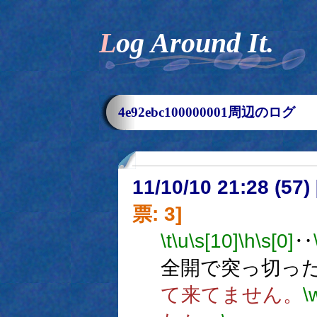
Log Around It.
4e92ebc100000001周辺のログ
11/10/10 21:28 (
票: 3]
\t
\u
\s[10]
\h
\s[0]
‥
全開で突っ切っ
て来てません。
\