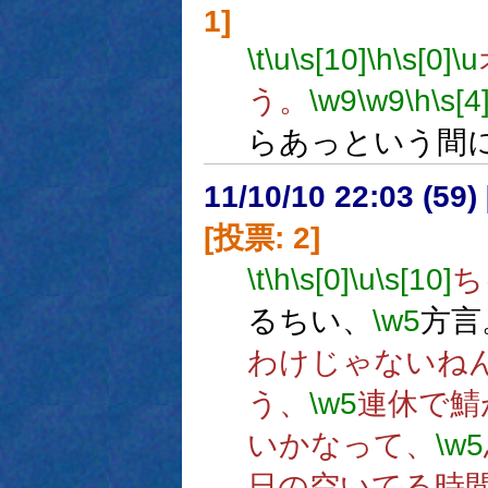
1]
\t
\u
\s[10]
\h
\s[0]
\u
う。
\w9
\w9
\h
\s[4
らあっという間
11/10/10 22:03 (
[投票: 2]
\t
\h
\s[0]
\u
\s[10]
ち
るちい、
\w5
方言
わけじゃないね
う、
\w5
連休で鯖
いかなって、
\w5
日の空いてる時