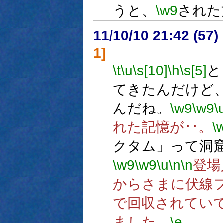
うと、
\w9
された
11/10/10 21:42 (
1]
\t
\u
\s[10]
\h
\s[5]
と
てきたんだけど
んだね。
\w9
\w9
\
れた記憶が･･。
\
クタム」って洞
\w9
\w9
\u
\n
\n
登場
からさまに伏線
で回収されてい
ました。
\e