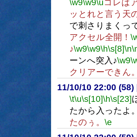
\w9
\w9
\u
コレは
ッとれと言う天
で刺さりまくっ
アクセル全開！
\
♪
\w9
\w9
\h
\s[8]
\n
\
ーンへ突入♪
\w9
\
クリアーできん
11/10/10 22:00 (
\t
\u
\s[10]
\h
\s[23]
たから入ったよ
たのぅ。
\e