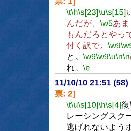
票: 1]
\t
\h
\s[23]
\u
\s[15]
んだが、
\w5
あま
もんだろとやっ
付く訳で。
\w9
\w
と。
\w9
\w9
\u
\n
\n
れ。
\e
11/10/10 21:51 (
票: 2]
\t
\u
\s[10]
\h
\s[4]
復
レーシングスク
逃げれないよう