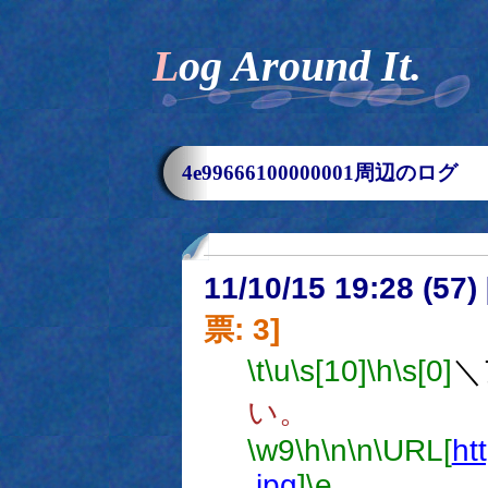
Log Around It.
4e99666100000001周辺のログ
11/10/15 19:28 (
票: 3]
\t
\u
\s[10]
\h
\s[0]
＼
い。
\w9
\h
\n
\n
\URL[
ht
.jpg
]
\e