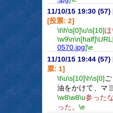
11/10/15 19:30 (57
[投票: 2]
\t
\h
\s[0]
\u
\s[10]
ほ
\w9
\n
\n[half]
\URL
0570.jpg
]
\e
11/10/15 19:44 (
票: 1]
\t
\u
\s[10]
\h
\s[0]
ご
油をかけて、マ
\w8
\w8
\u
参った
った。
\e