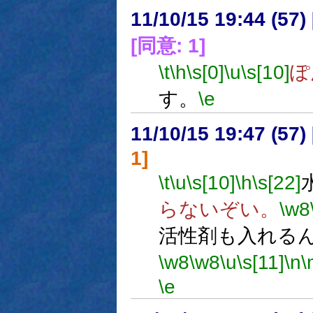
11/10/15 19:44 (57
[同意: 1]
\t
\h
\s[0]
\u
\s[10]
ぽ
す。
\e
11/10/15 19:47 (
1]
\t
\u
\s[10]
\h
\s[22]
らないぞい。
\w8
活性剤も入れる
\w8
\w8
\u
\s[11]
\n
\
\e