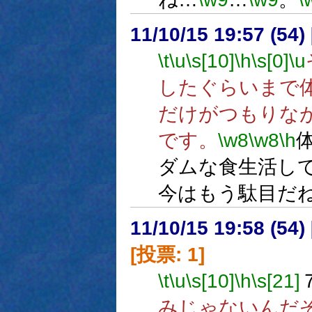
11/10/15 19:57 (
\t
\u
\s[10]
\h
\s[0]
\u
したぐらいまで
だけがつもりな
です。
\w8
\w8
\h
ダムな食生活し
今はもう駄目だ
11/10/15 19:58 (
[投票: 1]
\t
\u
\s[10]
\h
\s[21]
みじゃないんだ