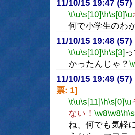
11/10/15 19:47 (
\t
\u
\s[10]
\h
\s[0]
\u
何で小学生のわ
11/10/15 19:48 (57
\t
\u
\s[10]
\h
\s[3]
っ
かったんじゃ？
\
11/10/15 19:49 (
票: 1]
\t
\u
\s[11]
\h
\s[0]
\u
ない！
\w8
\w8
\h
\s
ね、何でも気軽