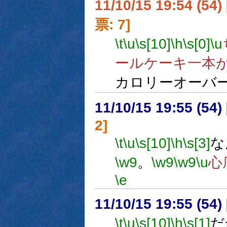
11/10/15 19:54 (
票: 7]
\t
\u
\s[10]
\h
\s[0]
\u
ールケーキ一本
カロリーオーバ
11/10/15 19:55 (
2]
\t
\u
\s[10]
\h
\s[3]
な
\w9
。
\w9
\w9
\u
心
\e
11/10/15 19:55 (
\t
\u
\s[10]
\h
\s[1]
だ