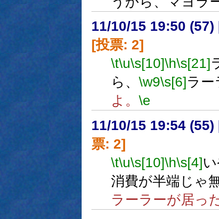
うから、マヨラ
11/10/15 19:50 (
[投票: 2]
\t
\u
\s[10]
\h
\s[21]
ら、
\w9
\s[6]
ラー
よ。
\e
11/10/15 19:54 (
票: 2]
\t
\u
\s[10]
\h
\s[4]
い
消費が半端じゃ
ラーラーが居った!