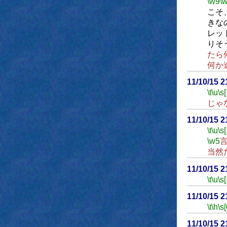
\w9
\
こそ
きな
レッ
りそ
たら
何か
11/10/15 
\t
\u
\s
じゃ
11/10/15 
\t
\u
\s
\w5
当然
11/10/15 
\t
\u
\s
11/10/15 
\t
\h
\s[
11/10/15 