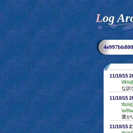
Log Ar
4e997bb8
11/10/15 
\t
\h
\s[
な訳
11/10/15 
\t
\u
\s
\w8
\
運が
11/10/15 
\t
\u
\s