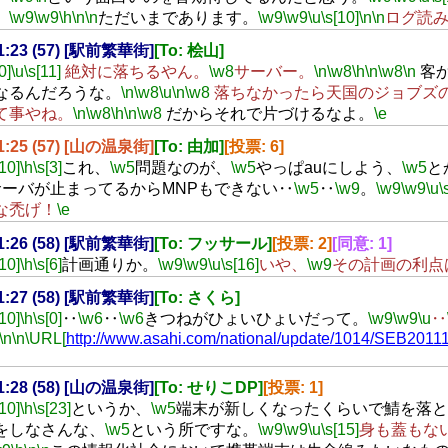
。
\w9
\w9
\h
\n
\n
ただいまであります。
\w9
\w9
\u
\s[10]
\n
\n
ログ読
21:23 (57) [駅前繁華街]
[To: 桧山]
0]
\u
\s[11]
絶対に落ちるやん。
\w8
サーバー。
\n
\w8
\h
\n
\w8
\n
客
なるんだろうな。
\n
\w8
\u
\n
\w8
落ちなかったら天国のジョブズ
て事やね。
\n
\w8
\h
\n
\w8
だからそれで片づけるなよ。
\e
21:25 (57) [山の温泉街]
[To: 由加]
[投票: 6]
[10]
\h
\s[3]
これ、
\w5
問題なのが、
\w5
やっぱauにしよう、
\w5
と
サーバが止まってるからMNPもできない‥
\w5
‥
\w9
。
\w9
\w9
\u
\
な禿げ！
\e
21:26 (58) [駅前繁華街]
[To: フッサール]
[投票: 2]
[同意: 1]
[10]
\h
\s[6]
計画通りか。
\w9
\w9
\u
\s[16]
いや、
\w9
その計画の利点
21:27 (58) [駅前繁華街]
[To: さくら]
[10]
\h
\s[0]
‥
\w6
‥
\w6
きつねがひょいひょいだって。
\w9
\w9
\u
‥
\n
\n
\URL[
http://www.asahi.com/national/update/1014/SEB2011
21:28 (58) [山の温泉街]
[To: せりこDP]
[投票: 1]
[10]
\h
\s[23]
というか、
\w5
端末が新しくなったくらいで鯖を落と
をしなさんな、
\w5
という所ですな。
\w9
\w9
\u
\s[15]
身も蓋もな