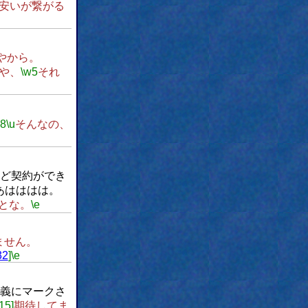
が安いが繋がる
やから。
や、
\w5
それ
w8
\u
そんなの、
ど契約ができ
あはははは。
とな。
\e
ません。
32
]
\e
義にマークさ
[15]
期待してま