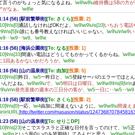
て言うのがちょっと気になるよね。
\w8
\w8
\u
維持費はSBの方
アがなぁ。
\w8
\e
21:14 (56) [駅前繁華街]
[To: さくら]
[投票: 2]
[10]
\h
\s[0]
通話しなければOKだよ。
\w9
\w9
\u
\s[10]
いちおう電話
w9
\h
\s[5]
\n
誰にも番号教えなければいいじゃない。
\w9
\u
\n
\w9
い
\w9
‥
\w9
‥
\w9
。
\w9
\e
21:16 (56) [海浜公園街]
[To: なる]
[投票: 1]
[10]
\h
\s[33]
間違い電話はどうしてもかかってくるからね。
\w8
\
に1回あるかないかだろうが。
\w8
\e
21:16 (56) [山の温泉街]
[To: 由加]
[投票: 5]
[10]
\h
\s[0]
昨日、
\w5
一昨日と、
\w5
登録サーバのエラーでほとん
いんだよね。
\w9
\w9
\u
で、
\w5
明日は日曜日。
\w9
\w9
\h
\s[9]
\n
\n
w9
\u
\n
\n
発売直後の週末の三日分の客が、
\w5
一日に‥
\w5
‥
\w9
21:19 (58) [駅前繁華街]
[To: さくら]
[投票: 2]
[10]
\h
\s[0]
一応、
\w4
由加に間違えないように。
\w9
\w9
\u
間違え
\n
\n
\URL[
http://twitter.com/masason/status/1247368707845816
21:23 (58) [山の温泉街]
[To: せりこDP]
[10]
\h
\s[23]
そこでスラスラと正確な日付を言ってのけて、
\w5
正
。
\w9
\n
という面白いのを皆期待してるんだと思う。
\w9
\w9
\u
\s