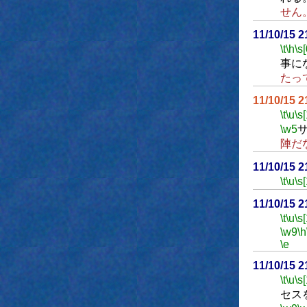
せん
11/10/15 
\t
\h
\s[
事に
たっ
11/10/15 
\t
\u
\s
\w5
陣だ
11/10/15 
\t
\u
\s
11/10/15 
\t
\u
\s
\w9
\h
\e
11/10/15 
\t
\u
\s
セス