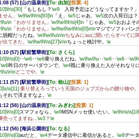
21:08 (57) [山の温泉街]
[To: 由加]
[投票: 4]
[10]
\h
\s[30]
「もしもし？
\w9
入荷予定はどうなってますか？」
ません」
\w9
\w9
\h
\s[93]
\n
「え、
\w5
じゃあ、
\w5
次の入荷日は？
w9
\u
\n
「わかりません」
\w9
\w9
\h
\s[4]
\n
「じゃあ、
\w5
おおよそ
w9
\u
\n
「わかりません」
\w9
\w9
\w9
\h
\s[0]
\n
\n
マジでソフトバン
に脱帽だったね。
\w9
\w9
\u
\n
\n
ちなみにauに聞いたらすべてに
が出てきた。
\w9
\w9
\h
\s[27]
\n
\n
ちょっと検討中。
\e
21:10 (57) [駅前繁華街]
[To: さくら]
[10]
\h
\s[0]
‥
\w6
‥
\w6
乗り換えだね。
\w9
\w9
\u
‥
\w6
‥
\w6
‥
\w9
‥
\w6
昨日のサーバダウンで、
\w4
既に乗り換えた人がそれなり
w9
\u
\n
\n
どこでや。
\e
21:11 (57) [駅前繁華街]
[To: 桧山]
[投票: 1]
0]
\u
\s[11]
乗り替えろっていう天国のジョブズからの贈り物や
もそれで済ますなよ。
\e
21:12 (56) [山の温泉街]
[To: みぎわ]
[投票: 1]
[10]
\h
\s[0]
スマフォなら、
\w9
MSNメッセ使いたい。
\w9
\n
\u
\s[18
嘩売ってますね…
\w3
？
\e
21:12 (56) [海浜公園街]
[To: なる]
[10]
\h
\s[0]
auだと、
\w4
データ通信中に着信があると。
\w8
デー