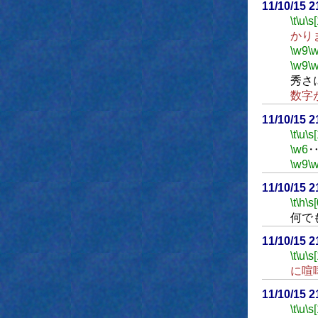
11/10/15 
\t
\u
\s
かり
\w9
\
\w9
\
秀さ
数字
11/10/15 
\t
\u
\s
\w6
\w9
\
11/10/15 
\t
\h
\s[
何で
11/10/15 
\t
\u
\s
に喧
11/10/15 
\t
\u
\s