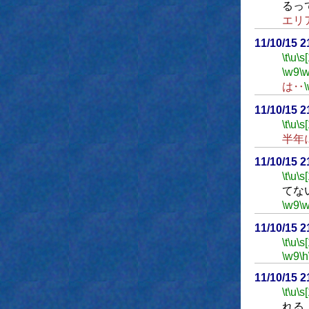
るっ
エリ
11/10/15 
\t
\u
\s
\w9
\
は‥
11/10/15 
\t
\u
\s
半年
11/10/15 
\t
\u
\s
てな
\w9
\
11/10/15 
\t
\u
\s
\w9
\h
11/10/15 
\t
\u
\s
れる