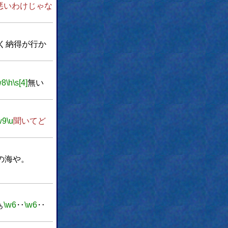
悪いわけじゃな
く納得が行か
w8
\h
\s[4]
無い
w9
\u
聞いてど
の海や。
ぁ
\w6
‥
\w6
‥