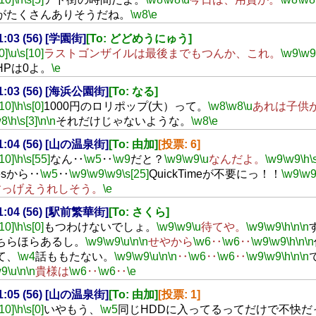
がたくさんありそうだね。
\w8
\e
21:03 (56) [学園街]
[To: どどめうにゅう]
0]
\u
\s[10]
ラストゴンザイルは最後までもつんか、これ。
\w9
\w9
HPは0よ。
\e
21:03 (56) [海浜公園街]
[To: なる]
[10]
\h
\s[0]
1000円のロリポップ(大）って。
\w8
\w8
\u
あれは子供
w8
\h
\s[3]
\n
\n
それだけじゃないような。
\w8
\e
21:04 (56) [山の温泉街]
[To: 由加]
[投票: 6]
[10]
\h
\s[55]
なん‥
\w5
‥
\w9
だと？
\w9
\w9
\u
なんだよ。
\w9
\w9
\h
\
nesから‥
\w5
‥
\w9
\w9
\w9
\s[25]
QuickTimeが不要にっ！！
\w9
\w
すっげえうれしそう。
\e
21:04 (56) [駅前繁華街]
[To: さくら]
[10]
\h
\s[0]
もつわけないでしょ。
\w9
\w9
\u
待てや。
\w9
\w9
\h
\n
\n
ちらほらあるし。
\w9
\w9
\u
\n
\n
せやから
\w6
‥
\w6
‥
\w9
\w9
\h
\n
\n
て、
\w4
話ももたない。
\w9
\w9
\u
\n
\n
‥
\w6
‥
\w6
‥
\w9
\w9
\h
\n
\n
w9
\u
\n
\n
貴様は
\w6
‥
\w6
‥
\e
21:05 (56) [山の温泉街]
[To: 由加]
[投票: 1]
[10]
\h
\s[0]
いやもう、
\w5
同じHDDに入ってるってだけで不快だ