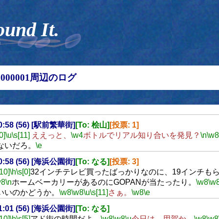
ound It.
00000001周辺のログ
20:58 (56) [駅前繁華街]
[To: 桧山]
[投票: 1]
0]
\u
\s[11]
ええっと、
\w4
ボトルでリアル知り合いを発見？
\n
\w8
ないだろ。
\e
20:58 (56) [海浜公園街]
[To: なる]
[投票: 3]
[10]
\h
\s[0]
32インチテレビ買ったばっかりなのに、19インチも
w8
\n
ホームベーカリーがあるのにGOPANが当たったり。
\w8
\w
いいのかどうか。
\w8
\w8
\u
\s[11]
さぁ。
\w8
\e
21:01 (56) [海浜公園街]
[To: なる]
[10]
\h
\s[5]
アド街の時間だよ。
\w8
\w8
\u
今日は、用賀か。
\w8
\w8