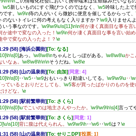
w9
\h
\n
\n
この情報化社会において携帯端末は生命線みたいなも
、
\w5
新しいものにすぐ飛びつくのではなく、
\w5
吟味した上で
のです。
\w9
\n
痔の人がいくら微妙に便意を催してるからって、
トのないトイレに何の考えもなく入りますか？
\w9
入りません
ういう事なのです。
\w9
\w9
\u
\s[11]
\n
\n
何か凄く真面目な事を言
何か途中で変なの入った！
\w9
\n
何か凄く真面目な事を言い始め
途中で変なの入ったよ！？
\e
21:29 (58) [海浜公園街]
[To: なる]
[10]
\h
\s[0]
あっ。
\w8
\w8
\n
ちゃんとしっぽがある。
\w8
\w8
\u
かこ
ないなぁ。
\w8
\w8
\h
\n
\n
そうだね。
\w8
\e
21:29 (58) [山の温泉街]
[To: 由加]
[同意: 4]
[10]
\h
\s[0]
‥
\w5
‥
\w9
おもいっきり勘違いしてる。
\w9
\w9
\u
‥
\w
言っているとおりだとしても、
\w5
客が買ったばかりのものを使
だけどな。
\e
21:29 (58) [駅前繁華街]
[To: さくら]
[10]
\h
\s[0]
\u
でこいのは地主さんやったか。
\w9
\w9
\h
\s[4]
言って
21:29 (58) [駅前繁華街]
[To: さくら]
[同意: 1]
0]
\u
\s[10]
背に腹は代えられん。
\w9
\w9
\h
‥
\w6
‥
\w6
は？
\e
21:31 (58) [山の温泉街]
[To: せりこDP]
[投票: 1]