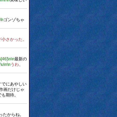
\h
ゴンゾちゃ
が小さかった。
s[46]
\n
\n
最新の
9
\u
\n
\n
うわ、
すでにあやしい
作画だけじゃ
でも期待。
ったからね。