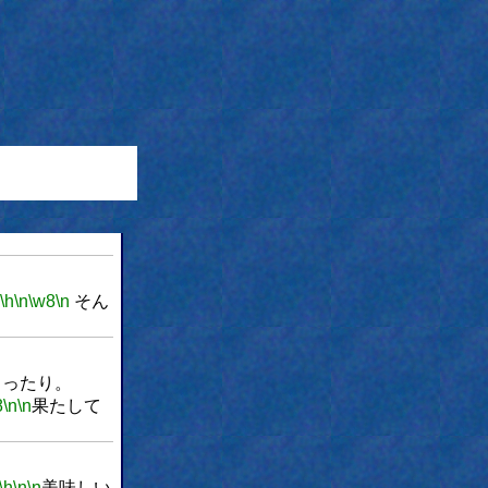
\h
\n
\w8
\n
そん
らったり。
8
\n
\n
果たして
\h
\n
\n
美味しい