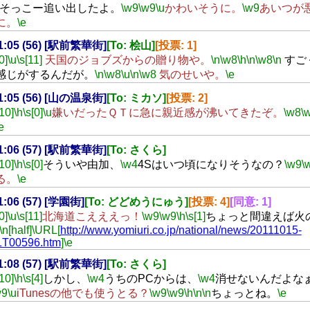
そっこー追い出したよ。
\w9
\w9
\u
かわいそうに。
\w9
あいつが
に。
\e
21:05 (56) [駅前繁華街]
[To: 桧山]
[投票: 1]
0]
\u
\s[11]
天国のジョブズからの贈り物や。
\n
\w8
\h
\n
\w8
\n
すご
感じがするんだが。
\n
\w8
\u
\n
\w8
気のせいや。
\e
21:05 (56) [山の温泉街]
[To: ミカソ]
[投票: 2]
[10]
\h
\s[0]
\u
嫌いだったＱＴに急に親近感が沸いてきたぞ。
\w8
\
e
21:06 (57) [駅前繁華街]
[To: さくら]
[10]
\h
\s[0]
そういや由加、
\w4
4Sはいつ頃になりそうなの？
\w9
\
る。
\e
21:06 (57) [学園街]
[To: どどめうにゅう]
[投票: 4]
[同意: 1]
0]
\u
\s[11]
北海道こえええっ！
\w9
\w9
\h
\s[1]
ちょっと間違えば火
\n[half]
\URL[
http://www.yomiuri.co.jp/national/news/20111015-
T00596.htm
]
\e
21:08 (57) [駅前繁華街]
[To: さくら]
[10]
\h
\s[4]
しかし、
\w4
うちのPCからは、
\w4
消せないんだよな
w9
\u
iTunesの他でも使うとる？
\w9
\w9
\h
\n
\n
ちょっとね。
\e