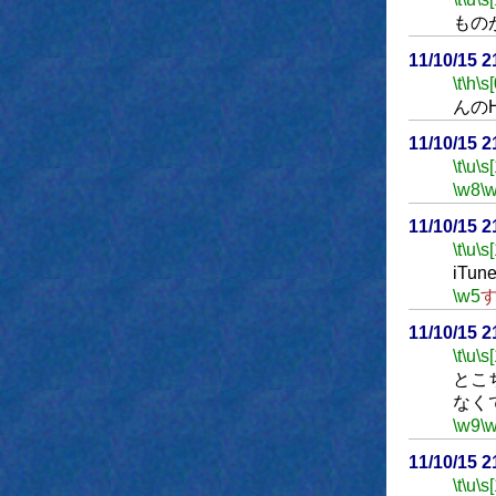
もの
11/10/15 
\t
\h
\s[
んの
11/10/15 
\t
\u
\s
\w8
\
11/10/15 
\t
\u
\s
iTu
\w5
11/10/15 
\t
\u
\s
とこ
なく
\w9
\
11/10/15 
\t
\u
\s