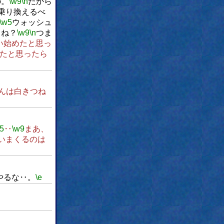
の。
\w9
\n
だから
乗り換えるべ
\w5
ウォッシュ
よね？
\w9
\n
つま
い始めたと思っ
たと思ったら
んは白きつね
5
‥
\w9
まあ、
いまくるのは
やるな‥。
\e