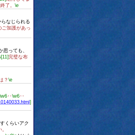
み終了。
\e
からなじられる
のご加護があっ
か思っても、
s[11]
完璧な布
は？
\e
\w6
‥
\w6
‥
10140033.html
]
すくらいアク
い。