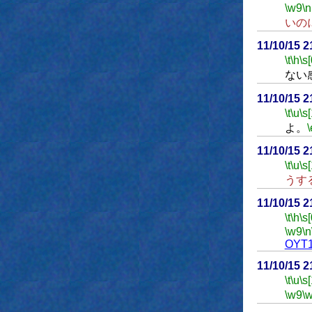
\w9
\n
いの
11/10/15 
\t
\h
\s[
ない
11/10/15 
\t
\u
\s
よ。
\
11/10/15 
\t
\u
\s
うす
11/10/15 
\t
\h
\s[
\w9
\n
OYT1
11/10/15 
\t
\u
\s
\w9
\