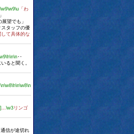
\w9
\w9
\u
「わ
」
の展望でも」
クスタッフの優
関して具体的な
\w9
\h
\n
\n
‥
にいると聞く。
。
\n
\w8
\h
\n
\w8
\n
]
…
\w3
リンゴ
タ通信が途切れ