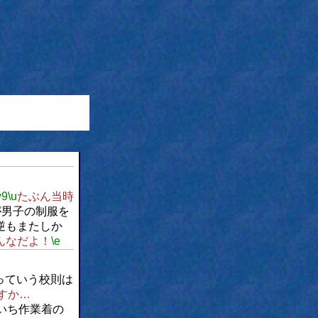
w9
\u
たぶん当時
が男子の制服を
逆もまたしか
んなだよ！
\e
っていう校則は
すか…
いち作業着の