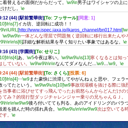
に着替えるの面倒だからだって。
\w9
\n
男子はワイシャツの上に
だけだし。
\e
19:12 (44) [駅前繁華街]
[To: フッサール]
[同意: 1]
[10]
\h
\s[7]
イカ坊、逆回転に成功！！
w9
\n
\URL[
http://www.jspec.jaxa.jp/ikaros_channel/bn017.html
]
\w
。
\w9
\w9
\n
一体どんな理屈で問題無く逆回転に移行出来たんや
w9
\h
\n
\n
\s[6]
詳細な解析結果を早く知りたい事象ではあるな。
\e
19:16 (43) [学園街]
[To: せりこ]
[10]
\h
\s[4]
あ、
\w5
今夜は寒い。
\w9
\w9
\u
\s[13]
寒くなるとは知っ
はしていない。
\w9
\w9
\h
\n
\n
なんてダメなんだ…
\w9
…
\w9
。
\e
19:24 (44) [駅前繁華街]
[To: さくら]
[投票: 6]
[10]
\h
\s[4]
‥
\w9
また豪快に渋滞してやがんねぇと思や、フェラ
故ってたという。
\w9
\w9
\u
\s[10]
\w9
事故現場横を抜ける際に強
を当事者に浴びせてすっ飛んでったお前怒らんからどんだけの
うてみ？的現行型ダッジチャレンジャー乗りの兄ちゃんＧＪ。
w9
\h
\n
\n
\w9
\w9
後ろ付いてても判る、あのアイドリングのバラ
段差を踏んだ時の揺れ具合。
\w9
\w9
\u
\n
\n
\w9
\w9
次は空いてる
です。
\e