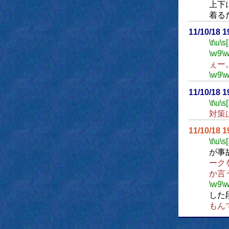
上下
着る
11/10/18 
\t
\u
\s
\w9
\
ぇー
\w9
\
11/10/18 
\t
\u
\s
対策
11/10/18 
\t
\u
\s
が事
ーク
か言
\w9
\
した
もん