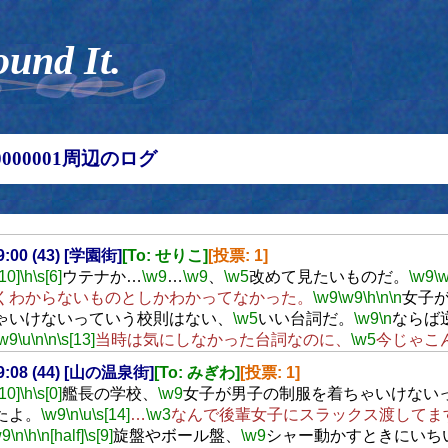
ound It.
00000001周辺のログ
19:00 (43) [学園街]
[To: せりこ]
[投票: 1]
[10]
\h
\s[6]
ウテナか…
\w9
…
\w9
、
\w5
改めて見たいものだ。
\w9
\
くわからないものとしかわかってなかった。
\w9
\w9
\h
\n
\n
女子
ゃいけないっていう校則はない、
\w5
いい台詞だ。
\w9
\n
ならば
\w9
\u
\n
\n
\s[13]
当時は気にしなかった台詞なのに、
\w5
今じゃこ
19:08 (44) [山の温泉街]
[To: みぎわ]
[投票: 1]
[10]
\h
\s[0]
艦長の学校、
\w9
女子が男子の制服を着ちゃいけない
たよ。
\w9
\n
\u
\s[14]
…
\w3
なんで後輩女子にスラックス渡してま
w9
\n
\h
\n[half]
\s[9]
旋盤やボール盤、
\w9
シャー動かすときにいち