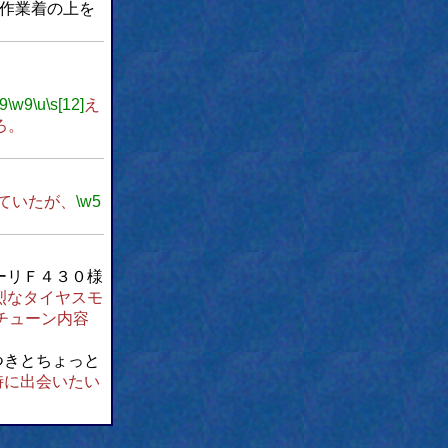
作業着の上を
9
\w9
\u
\s[12]
え
ろ。
ていたが、
\w5
ーリＦ４３０様
烈なタイヤスモ
チューン内容
つきとちょっと
時に出会いたい