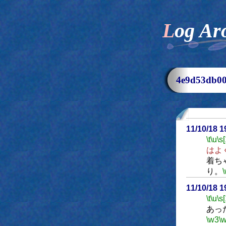
Log Ar
4e9d53db
11/10/18 
\t
\u
\s
はよ
着ち
り。
11/10/18 
\t
\u
\s
あっ
\w3
\