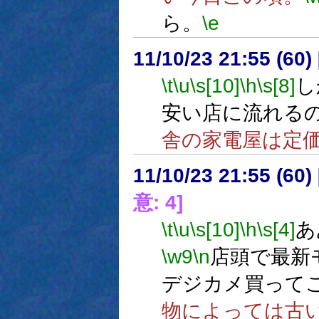
ら。
\e
11/10/23 21:55 (
\t
\u
\s[10]
\h
\s[8]
し
安い店に流れるの
舎の家電屋は定
11/10/23 21:55 (
意: 4]
\t
\u
\s[10]
\h
\s[4]
あ
\w9
\n
店頭で最新
デジカメ買って
物によっては古