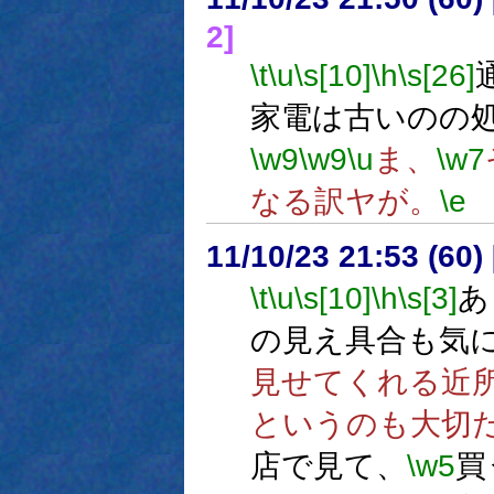
2]
\t
\u
\s[10]
\h
\s[26]
家電は古いのの
\w9
\w9
\u
ま、
\w7
なる訳ヤが。
\e
11/10/23 21:53 (60
\t
\u
\s[10]
\h
\s[3]
あ
の見え具合も気
見せてくれる近
というのも大切
店で見て、
\w5
買