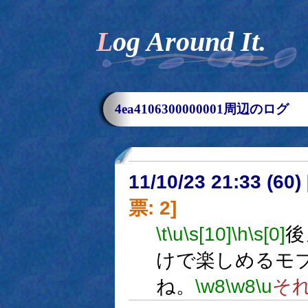
Log Around It.
4ea4106300000001周辺のログ
11/10/23 21:33 (
票: 2]
\t
\u
\s[10]
\h
\s[0]
後
けで楽しめるモ
ね。
\w8
\w8
\u
そ