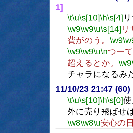
1]
\t
\u
\s[10]
\h
\s[4]
リ
\w9
\w9
\u
\s[14]
リ
費がのう。
\w9
\w
\w9
\w9
\u
\n
つー
超えるとか。
\w9
チャラになるみ
11/10/23 21:47 (
\t
\u
\s[10]
\h
\s[0]
使
外に売り飛ばせ
\w8
\w8
\u
安心の