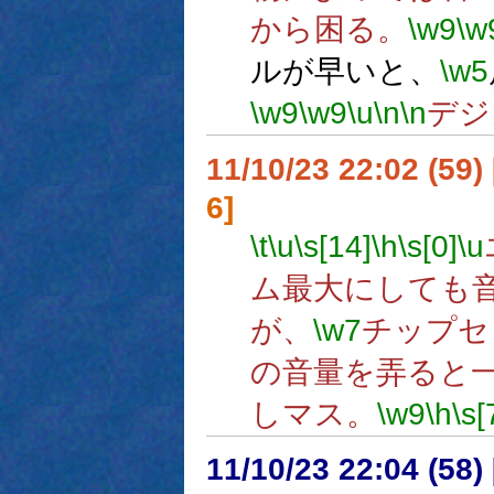
から困る。
\w9
\w
ルが早いと、
\w5
\w9
\w9
\u
\n
\n
デジ
11/10/23 22:02 (
6]
\t
\u
\s[14]
\h
\s[0]
\u
ム最大にしても
が、
\w7
チップセ
の音量を弄ると
しマス。
\w9
\h
\s[
11/10/23 22:04 (