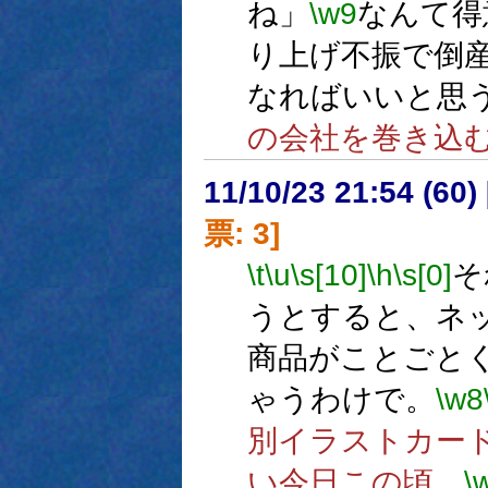
ね」
\w9
なんて得
り上げ不振で倒
なればいいと思
の会社を巻き込
11/10/23 21:54 (
票: 3]
\t
\u
\s[10]
\h
\s[0]
そ
うとすると、ネ
商品がことごと
ゃうわけで。
\w8
別イラストカー
い今日この頃。
\