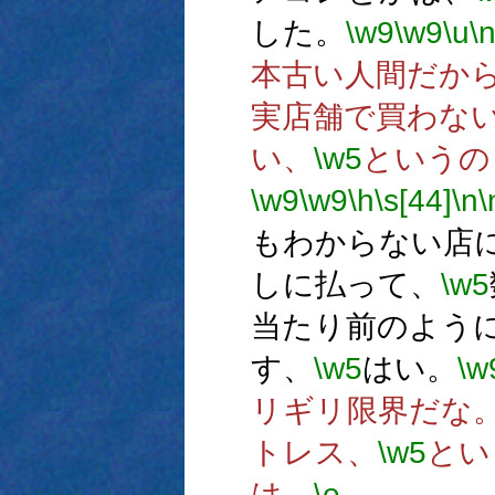
した。
\w9
\w9
\u
\
本古い人間だか
実店舗で買わな
い、
\w5
というの
\w9
\w9
\h
\s[44]
\n
\
もわからない店
しに払って、
\w5
当たり前のよう
す、
\w5
はい。
\w
リギリ限界だな
トレス、
\w5
とい
は。
\e