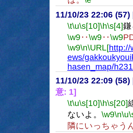
11/10/23 22:06 (
\t
\u
\s[10]
\h
\s[4]
鎌
\w9
‥
\w9
‥
\w9
P
\w9
\n
\URL[
http:/
ews/gakkoukyoui
hasen_map/h231
11/10/23 22:09 (
意: 1]
\t
\u
\s[10]
\h
\s[20]
ないよ。
\w9
\n
\u
\
隣にいっちゃう