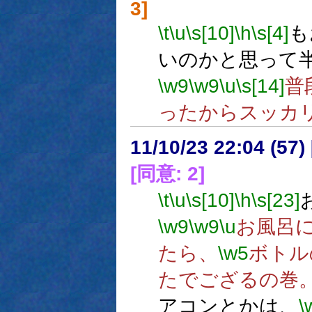
3]
\t
\u
\s[10]
\h
\s[4]
も
いのかと思って
\w9
\w9
\u
\s[14]
普
ったからスッカ
11/10/23 22:04 (
[同意: 2]
\t
\u
\s[10]
\h
\s[23]
\w9
\w9
\u
お風呂
たら、
\w5
ボトル
たでござるの巻
アコンとかは、
\