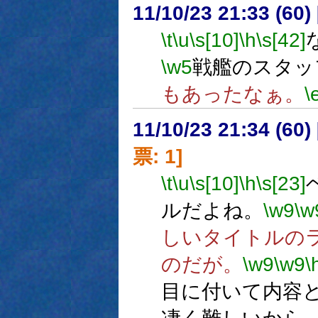
11/10/23 21:33 (
\t
\u
\s[10]
\h
\s[42]
\w5
戦艦のスタッ
もあったなぁ。
\
11/10/23 21:34 (
票: 1]
\t
\u
\s[10]
\h
\s[23]
ルだよね。
\w9
\w
しいタイトルの
のだが。
\w9
\w9
\
目に付いて内容