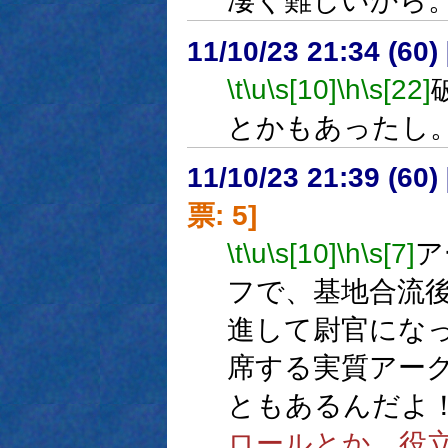
凄く難しいから
11/10/23 21:34 (
\t
\u
\s[10]
\h
\s[22]
とかもあったし
11/10/23 21:39 (
票: 5]
\t
\u
\s[10]
\h
\s[7]
ア
フで、基地合流
進して尉官にな
席する実質アーク
ともあるんだよ
ロールとか、役