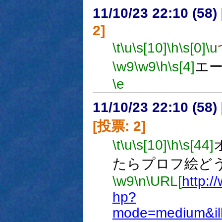
11/10/23 22:10 (
2]
\t
\u
\s[10]
\h
\s[0]
\u
\w9
\w9
\h
\s[4]
エ
\e
11/10/23 22:10 (
[投票: 2]
\t
\u
\s[10]
\h
\s[44]
たらプロフ絵ど
\w9
\n
\URL[
http:/
hp?
mode=medium&il