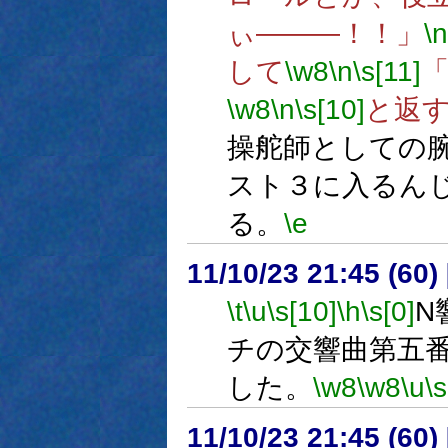
ぃ―――！！」
\n
して
\w8
\n
\s[11]
\w8
\n
\s[10]
と返
操舵師としての
スト３に入るん
る。
\e
11/10/23 21:45 (
\t
\u
\s[10]
\h
\s[0]
N
チの交響曲第五
した。
\w8
\w8
\u
\s
11/10/23 21:45 (