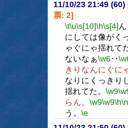
11/10/23 21:49 (
票: 2]
\t
\u
\s[10]
\h
\s[4]
ん
にしては像がく
ゃぐにゃ揺れて
ないなぁ
\w6
‥
\w
きりなんにぐに
なりにくっきり
揺れてた。
\w9
\w
らん。
\w9
\w9
\h
\
う。
\e
11/10/23 21:50 (