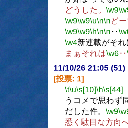
どうした。
\w9
\w
\w9
\w9
\u
\n
\n
どー
\w9
\w9
\h
\n
\n
‥
\w
\w4
新連載がそれ
まぁそれは
\w6
‥
11/10/26 21:05 (
[投票: 1]
\t
\u
\s[10]
\h
\s[44]
うコメで思わず
だした件。
\w9
\w
悉く駄目な方向