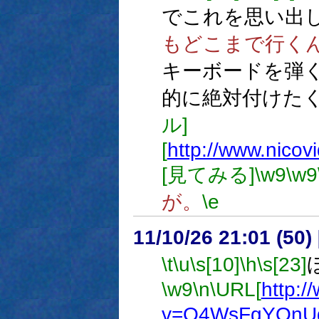
でこれを思い出
もどこまで行く
キーボードを弾
的に絶対付けた
ル]
[
http://www.nico
[見てみる]
\w9
\w9
が。
\e
11/10/26 21:01 (
\t
\u
\s[10]
\h
\s[23]
\w9
\n
\URL[
http:
v=Q4WsFgYQnU