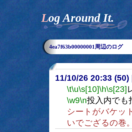
Log Around It.
4ea7f63b00000001周辺のログ
11/10/26 20:33 (
\t
\u
\s[10]
\h
\s[23]
\w9
\n
投入内でも
シートがバケッ
いでござるの巻