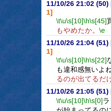
11/10/26 21:02 (
1]
\t
\u
\s[10]
\h
\s[45]
もやめたか。
\e
11/10/26 21:04 (
1]
\t
\u
\s[10]
\h
\s[22]
も違和感無いよ
るのが出てるだ
11/10/26 21:05 (
\t
\u
\s[10]
\h
\s[0]
ラ
が始まってるの