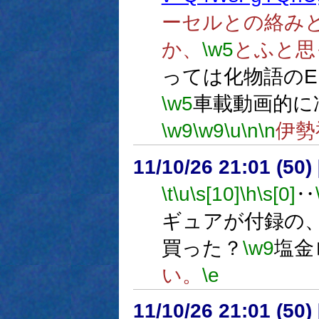
ーセルとの絡み
か、
\w5
とふと思
っては化物語の
\w5
車載動画的に
\w9
\w9
\u
\n
\n
伊勢
11/10/26 21:01 (
\t
\u
\s[10]
\h
\s[0]
‥
ギュアが付録の
買った？
\w9
塩金
い。
\e
11/10/26 21:01 (