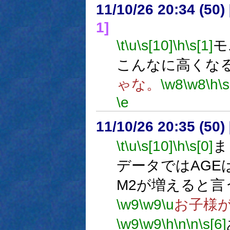
11/10/26 20:34 (
1]
\t
\u
\s[10]
\h
\s[1]
モ
こんなに高くな
ゃな。
\w8
\w8
\h
\s
\e
11/10/26 20:35 (
\t
\u
\s[10]
\h
\s[0]
ま
データではAGE
M2が増えると
\w9
\w9
\u
お子様
\w9
\w9
\h
\n
\n
\s[6]