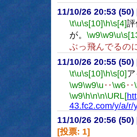
11/10/26 20:53 (
\t
\u
\s[10]
\h
\s[4]
評
が。
\w9
\w9
\u
\s[1
ぶっ飛んでるの
11/10/26 20:55 (
\t
\u
\s[10]
\h
\s[0]
ア
\w9
\w9
\u
‥
\w6
‥
\w9
\h
\n
\n
\URL[
ht
43.fc2.com/y/a/r
11/10/26 20:56 (
[投票: 1]