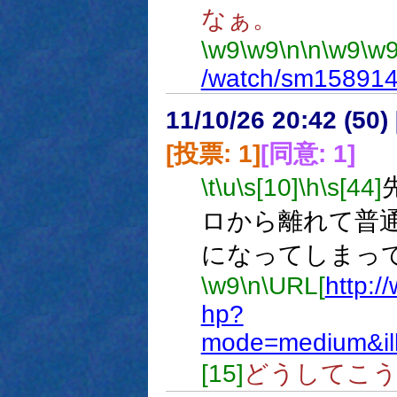
なぁ。
\w9
\w9
\n
\n
\w9
\w
/watch/sm15891
11/10/26 20:42 (
[投票: 1]
[同意: 1]
\t
\u
\s[10]
\h
\s[44]
ロから離れて普
になってしまっ
\w9
\n
\URL[
http:/
hp?
mode=medium&il
[15]
どうしてこ