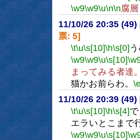
\w9
\w9
\u
\n
\n
腐層
11/10/26 20:35 (
票: 5]
\t
\u
\s[10]
\h
\s[0]
う
\w9
\w9
\u
\s[10]
\w
まってみる者達
猫かお前らわ。
\
11/10/26 20:39 (
\t
\u
\s[10]
\h
\s[4]
で
エラいとこまで
\w9
\w9
\u
\s[10]
\w