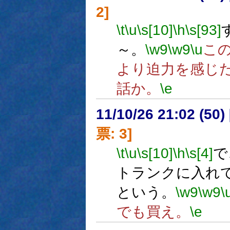
2]
\t
\u
\s[10]
\h
\s[93]
～。
\w9
\w9
\u
こ
より迫力を感じ
話か。
\e
11/10/26 21:02 (
票: 3]
\t
\u
\s[10]
\h
\s[4]
で
トランクに入れ
という。
\w9
\w9
\
でも買え。
\e