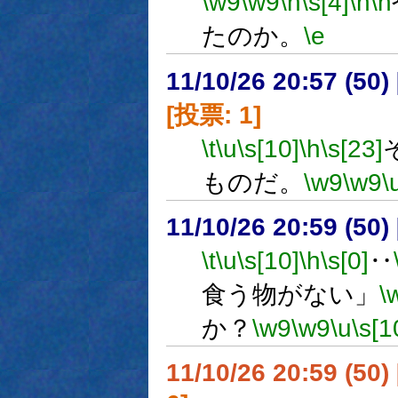
\w9
\w9
\h
\s[4]
\n
\n
たのか。
\e
11/10/26 20:57 (
[投票: 1]
\t
\u
\s[10]
\h
\s[23]
ものだ。
\w9
\w9
\
11/10/26 20:59 (
\t
\u
\s[10]
\h
\s[0]
‥
食う物がない」
\
か？
\w9
\w9
\u
\s[1
11/10/26 20:59 (