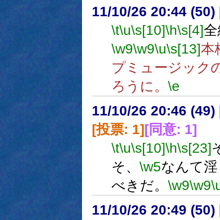
11/10/26 20:44 (
\t
\u
\s[10]
\h
\s[4]
全
\w9
\w9
\u
\s[13]
本
プミュージック
ろうに。
\e
11/10/26 20:46 (
[投票: 1]
[同意: 1]
\t
\u
\s[10]
\h
\s[23]
そ、
\w5
なんて淫
べきだ。
\w9
\w9
\
11/10/26 20:49 (