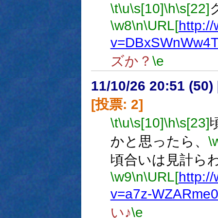
\t
\u
\s[10]
\h
\s[22]
\w8
\n
\URL[
http:
v=DBxSWnWw4T
ズか？
\e
11/10/26 20:51 (
[投票: 2]
\t
\u
\s[10]
\h
\s[23]
かと思ったら、
\
頃合いは見計ら
\w9
\n
\URL[
http:
v=a7z-WZARme
い♪
\e