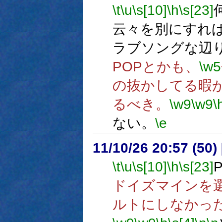
\t
\u
\s[10]
\h
\s[23]
云々を別にすれ
ラブソングな辺
POPとかも、
\w5
の抜かしてる暇
るべき。
\w9
\w9
\
ない。
\e
11/10/26 20:57 (
\t
\u
\s[10]
\h
\s[23]
ドイズマインを
ルトにしなかっ