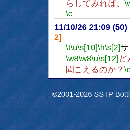
らしてみれば、
\
\e
11/10/26 21:09 (
2]
\t
\u
\s[10]
\h
\s[2]
サ
\w8
\w8
\u
\s[12]
ど
聞こえるのか？
\
©2001-2026 SSTP Bottle 