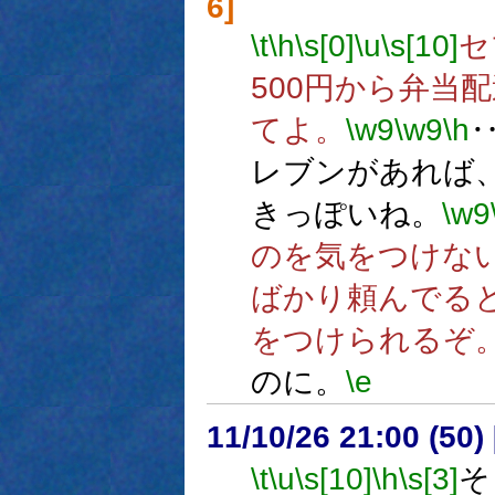
6]
\t
\h
\s[0]
\u
\s[10]
セ
500円から弁当
てよ。
\w9
\w9
\h
レブンがあれば
きっぽいね。
\w9
のを気をつけな
ばかり頼んでる
をつけられるぞ
のに。
\e
11/10/26 21:00 (
\t
\u
\s[10]
\h
\s[3]
そ