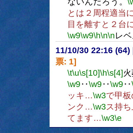
ないんだろう。
\
とは２周程適当
目を離すと２台
\w9
\w9
\h
\n
\n
レベ
11/10/30 22:16 (
票: 1]
\t
\u
\s[10]
\h
\s[4]
火
\w9
‥
\w9
‥
\w9
‥
ッキ…
\w3
で甲板
ンク…
\w3
ス持ち
てます…
\w3
\e