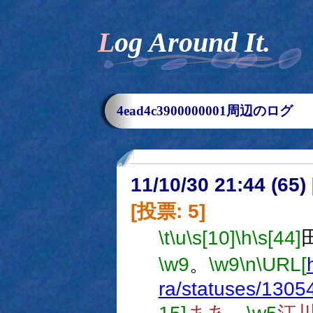
Log Around It.
4ead4c3900000001周辺のログ
11/10/30 21:44 (
[投票: 5]
\t
\u
\s[10]
\h
\s[44]
\w9
。
\w9
\n
\URL[
ra/statuses/130