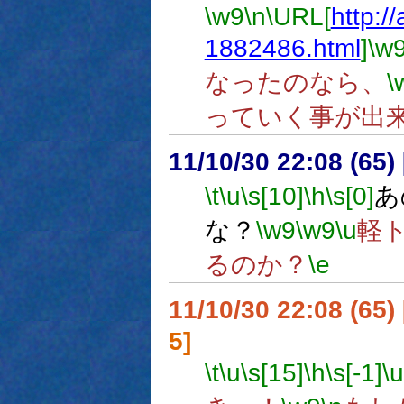
\w9
\n
\URL[
http:/
1882486.html
]
\w
なったのなら、
\
っていく事が出
11/10/30 22:08 (65
\t
\u
\s[10]
\h
\s[0]
あ
な？
\w9
\w9
\u
軽
るのか？
\e
11/10/30 22:08 (
5]
\t
\u
\s[15]
\h
\s[-1]
\u