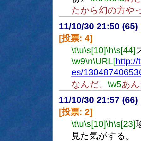
たから幻の方や
11/10/30 21:50 (
[投票: 4]
\t
\u
\s[10]
\h
\s[44]
\w9
\n
\URL[
http:/
es/13048740653
なんだ、
\w5
あん
11/10/30 21:57 (
[投票: 2]
\t
\u
\s[10]
\h
\s[23]
見た気がする。