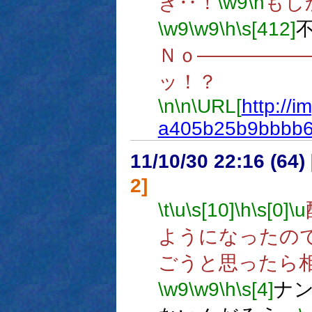
き‥！
\w9
\n
もし
\w9
\w9
\h
\s[412]
Ｎｏ―――――
ッ！？
\n
\n
\URL[
http://i
a405b25b9bbbb6
11/10/30 22:16 (
2]
\t
\u
\s[10]
\h
\s[0]
\u
ようになったの
ごうと思ったら
\w9
\w9
\h
\s[4]
ナ