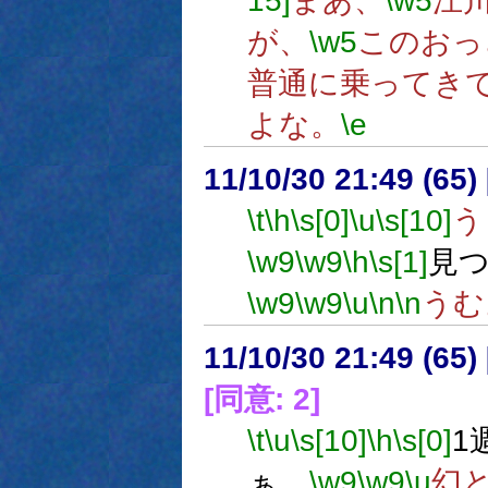
15]
まあ、
\w5
江
が、
\w5
このおっ
普通に乗ってき
よな。
\e
11/10/30 21:49 (
\t
\h
\s[0]
\u
\s[10]
う
\w9
\w9
\h
\s[1]
見
\w9
\w9
\u
\n
\n
うむ
11/10/30 21:49 (
[同意: 2]
\t
\u
\s[10]
\h
\s[0]
1
ぁ。
\w9
\w9
\u
幻