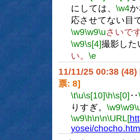
にしては、
\w4
か
応させてない目
\w9
\w9
\u
さいで
\w9
\s[4]
撮影した
い。
\e
11/11/25 00:38 (
票: 8]
\t
\u
\s[10]
\h
\s[0]
‥
りすぎ。
\w9
\w9
\
\w9
\h
\n
\n
\URL[
ht
yosei/chocho.htm