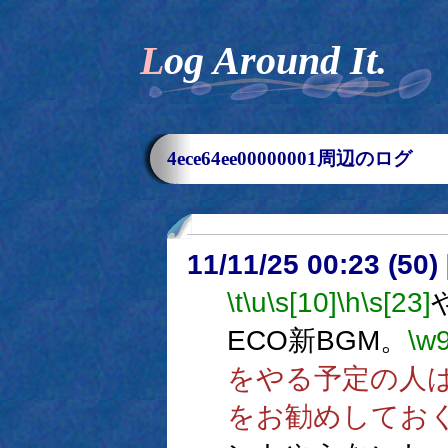
Log Around It.
4ece64ee00000001周辺のログ
11/11/25 00:23 (50
\t
\u
\s[10]
\h
\s[23]
ECO新BGM。
\w
をやる予定の人
をお勧めしてお