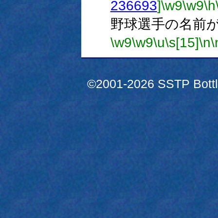
236693
]
\w9
\w9
\h
野球選手の名前
\w9
\w9
\u
\s[15]
\n
\
©2001-2026 SSTP Bottle 