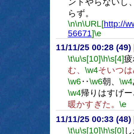
ントやらないし
らず。
\n
\n
\URL[
http://
56671
]
\e
11/11/25 00:28 (
\t
\u
\s[10]
\h
\s[4]
疲
む、
\w4
そいつは
\w6
‥
\w6
朝、
\w4
\w4
帰りはすげー
暖かすぎた。
\e
11/11/25 00:33 (
\t
\u
\s[10]
\h
\s[0]
し