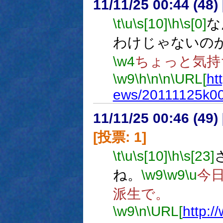
11/11/25 00:44 (
\t
\u
\s[10]
\h
\s[0]
な
わけじゃないの
\w4
ちょっと気持
\w9
\h
\n
\n
\URL[
ht
ews/20111125k0
11/11/25 00:46 (
[投票: 1]
\t
\u
\s[10]
\h
\s[23]
ね。
\w9
\w9
\u
今
派生で。
\w9
\n
\URL[
http:/