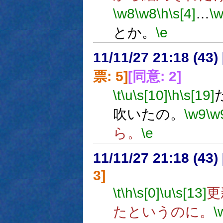
\w8
\w8
\h
\s[4]
…
\
とか。
\e
11/11/27 21:18 (
票: 5]
[同意: 2]
\t
\u
\s[10]
\h
\s[19]
吹いたの。
\w9
\w
ら。
\e
11/11/27 21:18 (
3]
\t
\h
\s[0]
\u
\s[13]
更
たというのに。
\