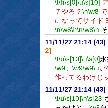
\t
\h
\s[0]
\u
\s[10]
ア
７やろ？
\n
\w8
で
になってサイド
\n
\w8
\h
\n
\w8
\n
そ
11/11/27 21:14 (
2]
\t
\u
\s[10]
\h
\s[0]
永
\w9
。
\w9
\w9
\u
い
作ってるわけじ
11/11/27 21:14 (
\t
\u
\s[10]
\h
\s[23]
ったけど、
\w5
自