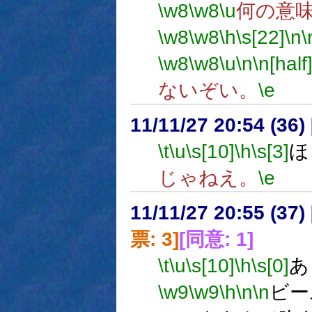
\w8
\w8
\u
何の意
\w8
\w8
\h
\s[22]
\n
\
\w8
\w8
\u
\n
\n[half
ないぞい。
\e
11/11/27 20:54 (36
\t
\u
\s[10]
\h
\s[3]
ほ
じゃねえ。
\e
11/11/27 20:55 (
票: 3]
[同意: 1]
\t
\u
\s[10]
\h
\s[0]
あ
\w9
\w9
\h
\n
\n
ビー