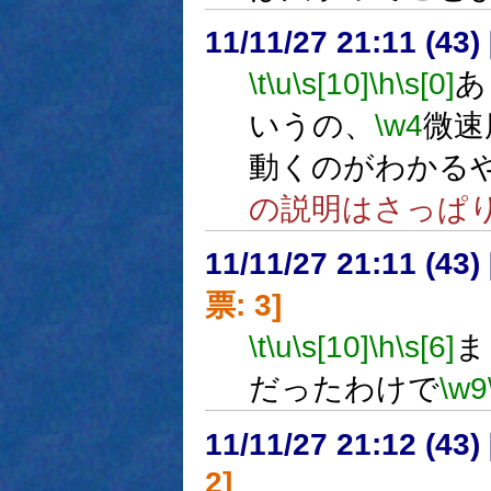
11/11/27 21:11 (
\t
\u
\s[10]
\h
\s[0]
あ
いうの、
\w4
微速
動くのがわかる
の説明はさっぱ
11/11/27 21:11 (
票: 3]
\t
\u
\s[10]
\h
\s[6]
ま
だったわけで
\w9
11/11/27 21:12 (
2]