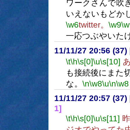
ワークさんで吹
いえないもどか
\w6
twitter。
\w9
\w
一応つぶやいた
11/11/27 20:56 (
\t
\h
\s[0]
\u
\s[10]
あ
も接続後にまた
な。
\n
\w8
\u
\n
\w8
11/11/27 20:57 (
1]
\t
\h
\s[0]
\u
\s[11]
昨
ジオでやってた