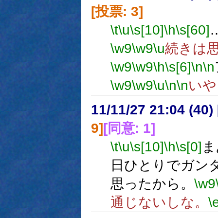
[投票: 3]
\t
\u
\s[10]
\h
\s[60]
\w9
\w9
\u
続きは
\w9
\w9
\h
\s[6]
\n
\n
\w9
\w9
\u
\n
\n
いや
11/11/27 21:04 (
9]
[同意: 1]
\t
\u
\s[10]
\h
\s[0]
ま
日ひとりでガン
思ったから。
\w9
通じないしな。
\