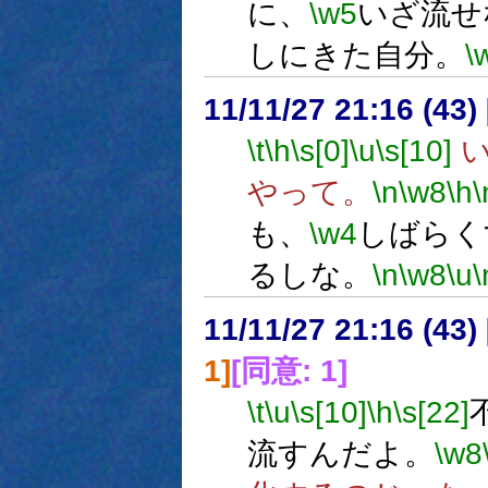
に、
\w5
いざ流せ
しにきた自分。
\
11/11/27 21:16 (
\t
\h
\s[0]
\u
\s[10]
い
やって。
\n
\w8
\h
\
も、
\w4
しばらく
るしな。
\n
\w8
\u
\
11/11/27 21:16 (
1]
[同意: 1]
\t
\u
\s[10]
\h
\s[22]
流すんだよ。
\w8