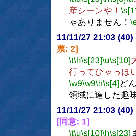
産シーンや！
\s[1
ゃありません！
\
11/11/27 21:03 (
票: 2]
\t
\h
\s[23]
\u
\s[10]
行ってひゃっほ
\w9
\w9
\h
\s[4]
ど
領域に達した趣
11/11/27 21:03 (
[同意: 1]
\t
\u
\s[10]
\h
\s[23]