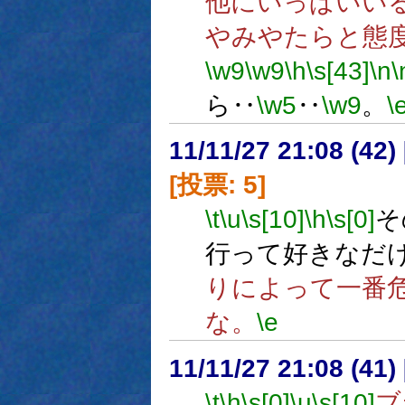
他にいっぱいい
やみやたらと態
\w9
\w9
\h
\s[43]
\n
\
ら‥
\w5
‥
\w9
。
\
11/11/27 21:08 (
[投票: 5]
\t
\u
\s[10]
\h
\s[0]
そ
行って好きなだ
りによって一番
な。
\e
11/11/27 21:08 (
\t
\h
\s[0]
\u
\s[10]
ブ