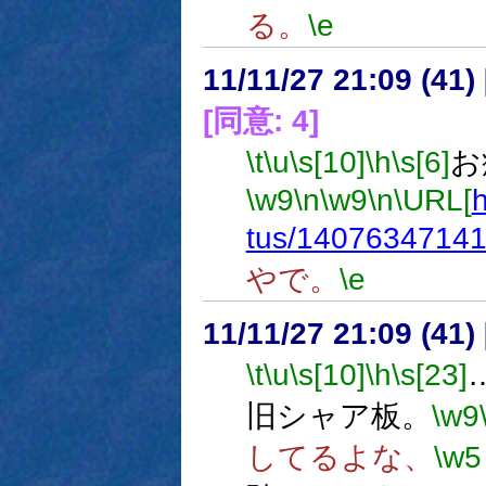
る。
\e
11/11/27 21:09 (
[同意: 4]
\t
\u
\s[10]
\h
\s[6]
お
\w9
\n
\w9
\n
\URL[
h
tus/1407634714
やで。
\e
11/11/27 21:09 (
\t
\u
\s[10]
\h
\s[23]
旧シャア板。
\w9
してるよな、
\w5