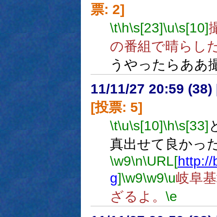
票: 2]
\t
\h
\s[23]
\u
\s[10]
の番組で晴らし
うやったらああ
11/11/27 20:59 (
[投票: 5]
\t
\u
\s[10]
\h
\s[33]
真出せて良かっ
\w9
\n
\URL[
http:/
g
]
\w9
\w9
\u
岐阜
ざるよ。
\e