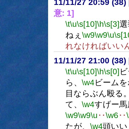
11/11/27 20:59 (
意: 1]
\t
\u
\s[10]
\h
\s[3]
選
ねぇ
\w9
\w9
\u
\s[1
れなければいい
11/11/27 21:00 (
\t
\u
\s[10]
\h
\s[0]
ビ
ら、
\w4
ビームを
目ならぶん殴る
て、
\w4
すげー馬
\w9
\w9
\u
‥
\w6
‥
たが、
\w4
頭いい