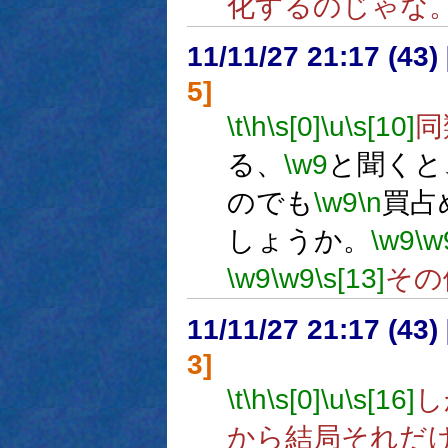
化するのじゃな
11/11/27 21:17 (
5]
\t
\h
\s[0]
\u
\s[10]
同
る、
\w9
と聞くと
のでも
\w9
\n
買占
しょうか。
\w9
\w
\w9
\w9
\s[13]
その
11/11/27 21:17 (
3]
\t
\h
\s[0]
\u
\s[16]
し
から結局それだ