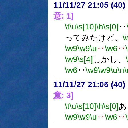
11/11/27 21:05 (
意: 1]
\t
\u
\s[10]
\h
\s[0]
‥
ってみたけど、
\
\w9
\w9
\u
‥
\w6
‥
\w9
\s[4]
しかし、
\w6
‥
\w9
\w9
\u
\n
\
11/11/27 21:05 (
意: 3]
\t
\u
\s[10]
\h
\s[0]
あ
\w9
\w9
\u
‥
\w6
‥