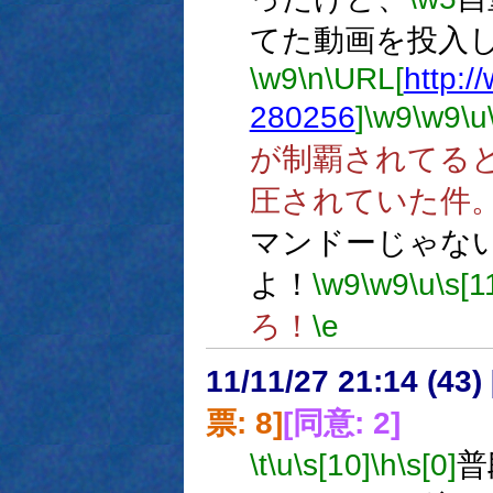
てた動画を投入
\w9
\n
\URL[
http:/
280256
]
\w9
\w9
\u
が制覇されてる
圧されていた件
マンドーじゃな
よ！
\w9
\w9
\u
\s[1
ろ！
\e
11/11/27 21:14 (
票: 8]
[同意: 2]
\t
\u
\s[10]
\h
\s[0]
普