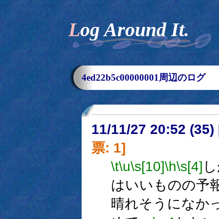
Log Around It.
4ed22b5c00000001周辺のログ
11/11/27 20:52 (
票: 1]
\t
\u
\s[10]
\h
\s[4]
し
はいいものの予
晴れそうになか