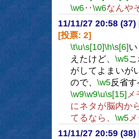
\w6
‥
\w6
なんや
11/11/27 20:58 (
[投票: 2]
\t
\u
\s[10]
\h
\s[6]
い
えたけど、
\w5
こ
がしてよまいが
ので、
\w5
反省す
\w9
\w9
\u
\s[15]
メ
にネタが脳内か
てるなら、
\w5
メ
11/11/27 20:59 (