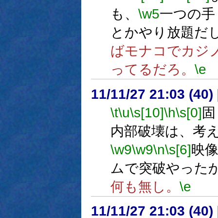
も、
\w5
一つの手
とかやり放題だ
ばモナコでカジ
ってるだろ。
\e
11/11/27 21:03 (
\t
\u
\s[10]
\h
\s[0]
固
内部破壊は、考
\w9
\w9
\n
\s[6]
映
ムで突破やった
何も無し。
\e
11/11/27 21:03 (