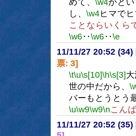
めて、
\w4
かとい
し、
\w4
ヒマでヒ
ことならいくら
\w6
‥
\w6
‥
\e
11/11/27 20:52 (
票: 3]
\t
\u
\s[10]
\h
\s[3]
大
世の中だから、
\
バーもとうとう
\u
\w9
\w9
\n
こん
11/11/27 20:52 (
5]