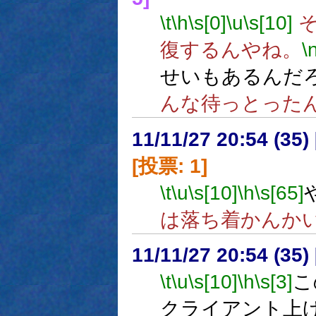
\t
\h
\s[0]
\u
\s[10]
そ
復するんやね。
\
せいもあるんだ
んな待っとった
11/11/27 20:54 (
[投票: 1]
\t
\u
\s[10]
\h
\s[65]
は落ち着かんか
11/11/27 20:54 (35
\t
\u
\s[10]
\h
\s[3]
こ
クライアント上