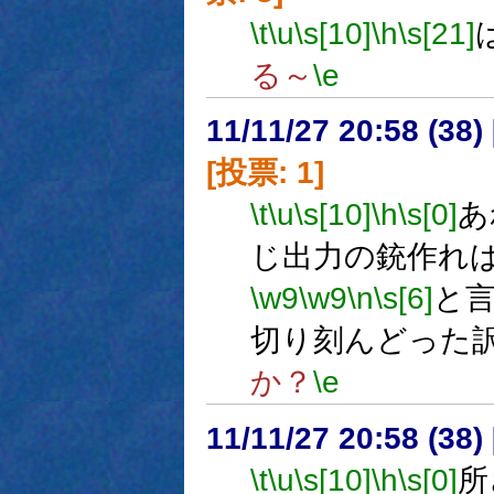
\t
\u
\s[10]
\h
\s[21]
る～
\e
11/11/27 20:58 (
[投票: 1]
\t
\u
\s[10]
\h
\s[0]
あ
じ出力の銃作れ
\w9
\w9
\n
\s[6]
と
切り刻んどった
か？
\e
11/11/27 20:58 (
\t
\u
\s[10]
\h
\s[0]
所