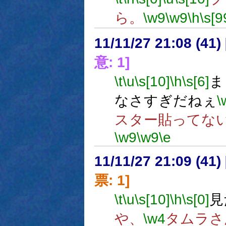
ら。
\w9
\w9
\h
\s[9
11/11/27 21:08 (
意: 1]
\t
\u
\s[10]
\h
\s[6]
ま
なさすぎだねぇ
\
スター貼ってな
\w9
\w9
\e
11/11/27 21:09 (
票: 1]
\t
\u
\s[10]
\h
\s[0]
見
や、
\w4
タムラさ