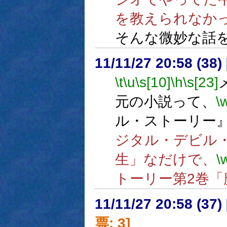
を教えられなか
そんな微妙な話
11/11/27 20:58 (38
\t
\u
\s[10]
\h
\s[23]
元の小説って、
\
ル・ストーリー
ジタル・デビル
生」なだけで、
\
トーリー第2巻
11/11/27 20:58 (
票: 3]