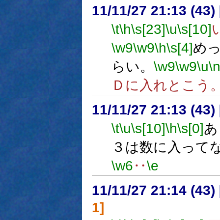
11/11/27 21:13 (
\t
\h
\s[23]
\u
\s[10]
\w9
\w9
\h
\s[4]
め
らい。
\w9
\w9
\u
\
Ｄに入れとこう
11/11/27 21:13 (
\t
\u
\s[10]
\h
\s[0]
あ
３は数に入って
\w6
‥
\e
11/11/27 21:14 (
1]