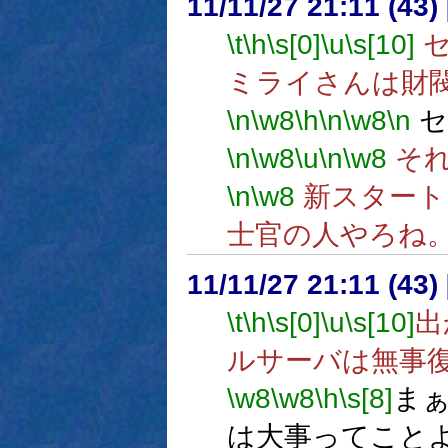
11/11/27 21:11 (
\t
\h
\s[0]
\u
\s[10]
セ
ミライさんは財
\n
\w8
\h
\n
\w8
\n
セ
\n
\w8
\u
\n
\w8
それ
\n
\w8
新スタート
士官の人やろね
11/11/27 21:11 (
\t
\h
\s[0]
\u
\s[10]
出
ルサーバは無事
\w8
\w8
\h
\s[8]
ま
は大事ってこと