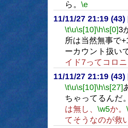
ら。
\e
11/11/27 21:19 (
\t
\u
\s[10]
\h
\s[0]
3
所は当然無事で+
ーカウント扱いで
イド7ってコロ
11/11/27 21:19 (
\t
\u
\s[10]
\h
\s[27]
ちゃってるんだ
は無し、
\w5
か。
てそうなのが救