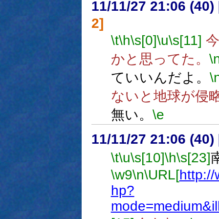
11/11/27 21:06 (
2]
\t
\h
\s[0]
\u
\s[11]
今
かと思ってた。
\
ていいんだよ。
\
ないと地球が侵
無い。
\e
11/11/27 21:06 (
\t
\u
\s[10]
\h
\s[23]
\w9
\n
\URL[
http:/
hp?
mode=medium&il