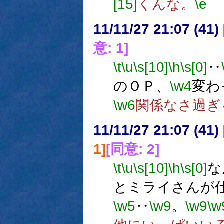
[15]
くんな。
\e
11/11/27 21:07 (
意: 1]
\t
\u
\s[10]
\h
\s[0]
‥
のＯＰ、
\w4
変わ
\w6
関係なさ過ぎ
11/11/27 21:07 (
1]
[同意: 2]
\t
\u
\s[10]
\h
\s[0]
な
とミライさんが
\w5
‥
\w9
。
\w9
\w