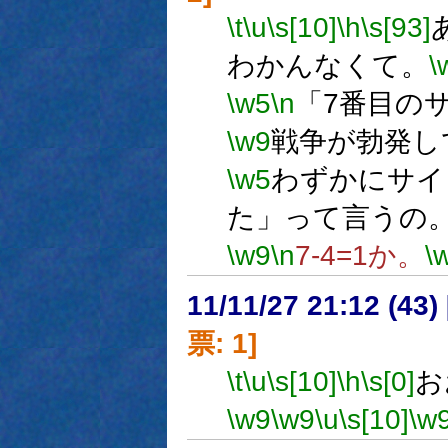
\t
\u
\s[10]
\h
\s[93]
わかんなくて。
\
\w5
\n
「7番目の
\w9
戦争が勃発し
\w5
わずかにサイ
た」って言うの
\w9
\n
7-4=1か。
\
11/11/27 21:12 (
票: 1]
\t
\u
\s[10]
\h
\s[0]
お
\w9
\w9
\u
\s[10]
\w