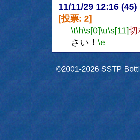
11/11/29 12:16 (
[投票: 2]
\t
\h
\s[0]
\u
\s[11]
切
さい！
\e
©2001-2026 SSTP Bottle 