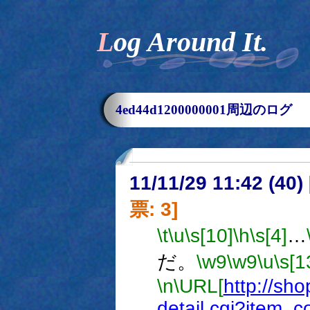
Log Around It.
4ed44d1200000001周辺のログ
11/11/29 11:42 (
票: 3]
\t
\u
\s[10]
\h
\s[4]
…
だ。
\w9
\w9
\u
\s[1
\n
\URL[
http://sho
detail.cgi?item