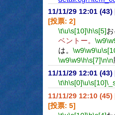
11/11/29 12:01 (
[投票: 2]
\t
\u
\s[10]
\h
\s[5]
お
ベントー。
\w9
\w
は。
\w9
\w9
\u
\s[1
\w9
\w9
\h
\s[7]
\n
\n
11/11/29 12:01 (43
\t
\h
\s[0]
\u
\s[10]
\_
11/11/29 12:10 (
[投票: 5]