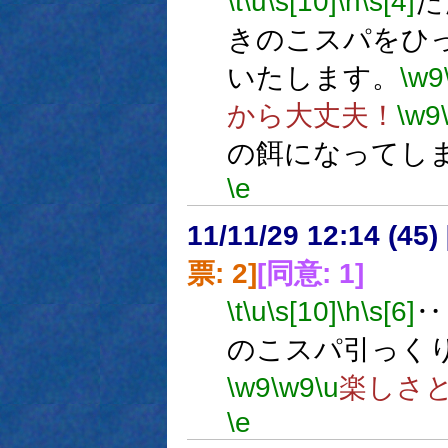
\t
\u
\s[10]
\h
\s[4]
た
きのこスパをひ
いたします。
\w9
から大丈夫！
\w9
の餌になってし
\e
11/11/29 12:14 (
票: 2]
[同意: 1]
\t
\u
\s[10]
\h
\s[6]
‥
のこスパ引っく
\w9
\w9
\u
楽しさ
\e