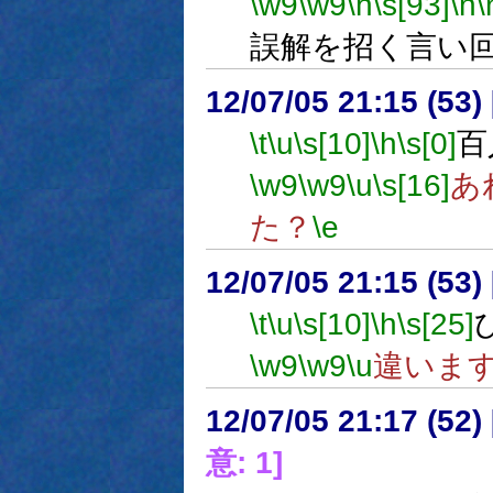
\w9
\w9
\h
\s[93]
\n
\
誤解を招く言い
12/07/05 21:15 (
\t
\u
\s[10]
\h
\s[0]
百
\w9
\w9
\u
\s[16]
あ
た？
\e
12/07/05 21:15 (
\t
\u
\s[10]
\h
\s[25]
\w9
\w9
\u
違いま
12/07/05 21:17 (
意: 1]