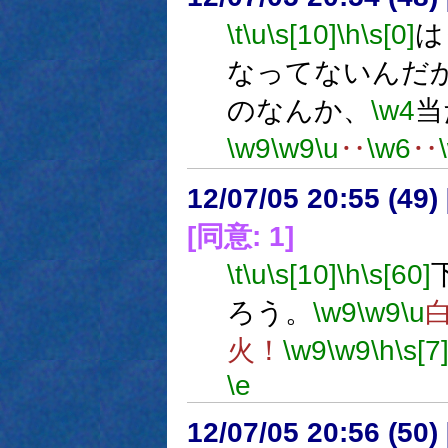
\t
\u
\s[10]
\h
\s[0]
は
なってないんだ
のなんか、
\w4
当
\w9
\w9
\u
‥
\w6
‥
12/07/05 20:55 (
[同意: 1]
\t
\u
\s[10]
\h
\s[60]
ろう。
\w9
\w9
\u
火！
\w9
\w9
\h
\s[7
\e
12/07/05 20:56 (