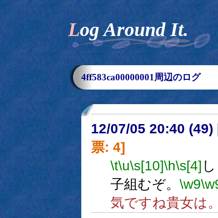
Log Around It.
4ff583ca00000001周辺のログ
12/07/05 20:40 (
票: 4]
\t
\u
\s[10]
\h
\s[4]
し
子組むぞ。
\w9
\w
気ですね貴女は