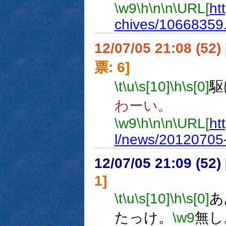
\w9
\h
\n
\n
\URL[
ht
chives/10668359
12/07/05 21:08 (
票: 6]
\t
\u
\s[10]
\h
\s[0]
駆
わーい。
\w9
\h
\n
\n
\URL[
ht
l/news/2012070
12/07/05 21:09 (
1]
\t
\u
\s[10]
\h
\s[0]
あ
たっけ。
\w9
無し