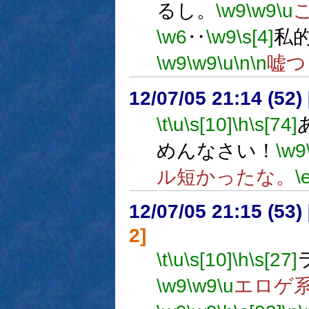
るし。
\w9
\w9
\u
\w6
‥
\w9
\s[4]
私
\w9
\w9
\u
\n
\n
嘘つ
12/07/05 21:14 (
\t
\u
\s[10]
\h
\s[74]
めんなさい！
\w9
ル短かったな。
\
12/07/05 21:15 (
2]
\t
\u
\s[10]
\h
\s[27]
\w9
\w9
\u
エロゲ