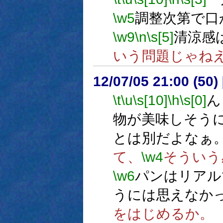
\w5
調整次第で口
\w9
\n
\s[5]
清涼感
いう問題じゃね
12/07/05 21:00 (
\t
\u
\s[10]
\h
\s[0]
ん
物が美味しそう
とは別だよなぁ
て、
\w4
そういう
\w6
パンはリアル
うには思えなか
をはじめるか。