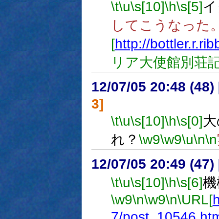
\t
\u
\s[10]
\h
\s[5]
イ
してこうなった
[
http://bottler.r.r
リア大使館別荘記
12/07/05 20:48 (
3]
\t
\u
\s[10]
\h
\s[0]
大
れ？
\w9
\w9
\u
\n
\n
12/07/05 20:49 (
\t
\u
\s[10]
\h
\s[6]
機
\w9
\n
\w9
\n
\URL[
h
7/post_10546.htm