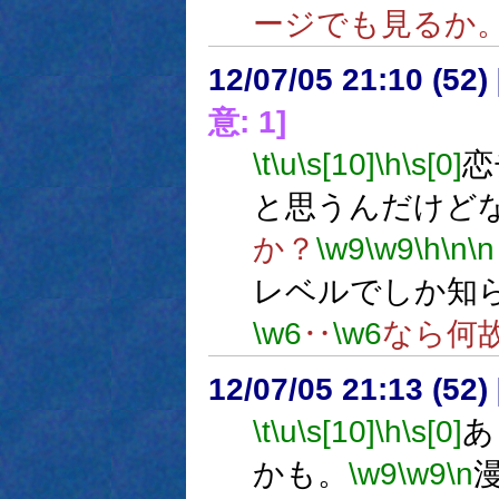
ージでも見るか
12/07/05 21:10 (
意: 1]
\t
\u
\s[10]
\h
\s[0]
恋
と思うんだけど
か？
\w9
\w9
\h
\n
\n
レベルでしか知
\w6
‥
\w6
なら何
12/07/05 21:13 (
\t
\u
\s[10]
\h
\s[0]
あ
かも。
\w9
\w9
\n