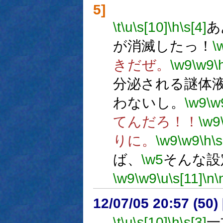
5]
\t
\u
\s[10]
\h
\s[4]
あ
が消滅したっ！
\
きだぜ。
\w9
\w9
\
分泌される謎体
わないし。
\w9
\w
てんだろ！！
\w9
りに。
\w9
\w9
\h
\s
ば、
\w5
そんな設
\w9
\w9
\u
\s[11]
\n
\
12/07/05 20:57 (50
\t
\u
\s[10]
\h
\s[3]
一