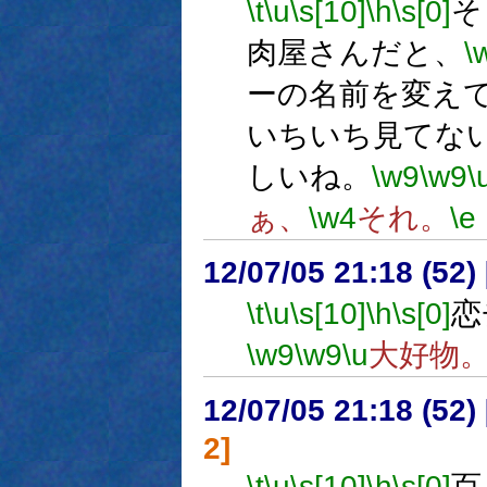
\t
\u
\s[10]
\h
\s[0]
そ
肉屋さんだと、
\
ーの名前を変え
いちいち見てな
しいね。
\w9
\w9
\
ぁ、
\w4
それ。
\e
12/07/05 21:18 (
\t
\u
\s[10]
\h
\s[0]
恋
\w9
\w9
\u
大好物
12/07/05 21:18 (
2]
\t
\u
\s[10]
\h
\s[0]
百