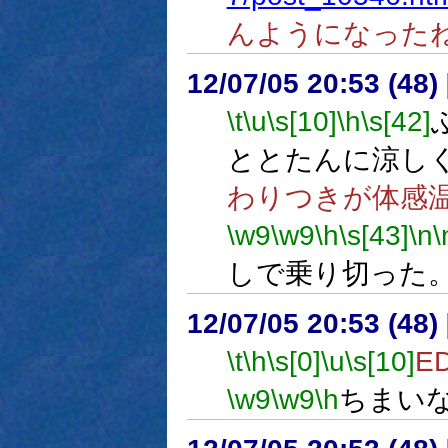
んようになった
12/07/05 20:53 (
\t
\u
\s[10]
\h
\s[42]
ととたんに涼し
わりつきが体感
\w9
\w9
\h
\s[43]
\n
\
しで乗り切った
12/07/05 20:53 (48
\t
\h
\s[0]
\u
\s[10]
E
\w9
\w9
\h
ちまい