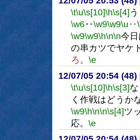
12/07/05 20:53 (
\t
\u
\s[10]
\h
\s[4]
う
\w6
‥
\w9
\w9
\u
‥
\w9
\w9
\h
\n
\n
今日
の串カツでヤケ
ろ。
\e
12/07/05 20:54 (48
\t
\u
\s[10]
\h
\s[3]
な
く作戦はどうか
\w9
\h
\n
\n
\s[4]
ツ
応。
\e
12/07/05 20:54 (