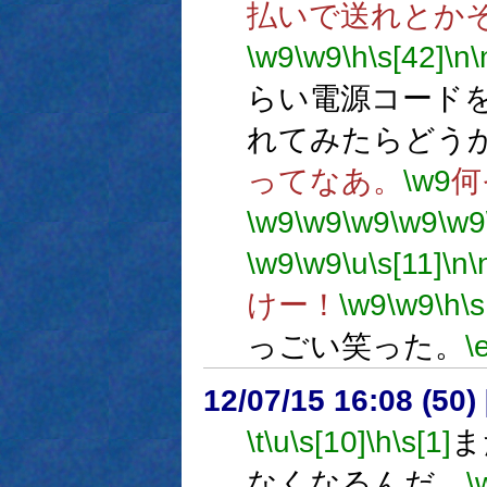
払いで送れとか
\w9
\w9
\h
\s[42]
\n
\
らい電源コード
れてみたらどう
ってなあ。
\w9
何
\w9
\w9
\w9
\w9
\w9
\w9
\w9
\u
\s[11]
\n
\
けー！
\w9
\w9
\h
\s
っごい笑った。
\
12/07/15 16:08 (
\t
\u
\s[10]
\h
\s[1]
ま
なくなるんだ。
\