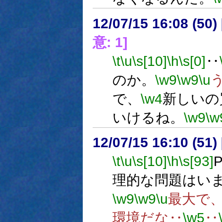
12/07/15 16:08 (
意: 1]
\t
\u
\s[10]
\h
\s[0]
‥
のか。
\w9
\w9
\u
で、
\w4
新しいの
いけるね。
\w9
\w
12/07/15 16:10 (
\t
\u
\s[10]
\h
\s[93]
理的な問題はい
\w9
\w9
\u
最大で
環境だな‥
\w5
‥