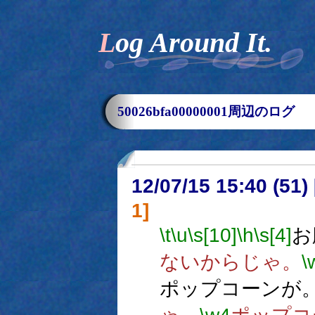
Log Around It.
50026bfa00000001周辺のログ
12/07/15 15:40 (
1]
\t
\u
\s[10]
\h
\s[4]
お
ないからじゃ。
\
ポップコーンが