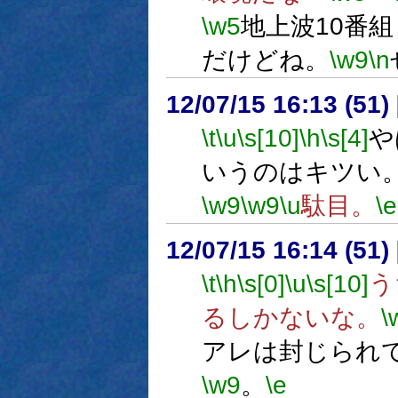
\w5
地上波10番
だけどね。
\w9
\n
12/07/15 16:13 (
\t
\u
\s[10]
\h
\s[4]
や
いうのはキツい
\w9
\w9
\u
駄目。
\e
12/07/15 16:14 (
\t
\h
\s[0]
\u
\s[10]
う
るしかないな。
\
アレは封じられ
\w9
。
\e