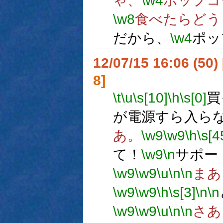
ゃ、
\w4
ポップコ
\w8
食べたらどう
だから、
\w4
ポッ
12/07/15 16:06 (
8]
\t
\u
\s[10]
\h
\s[0]
買
が電源すら入ら
あ。
\w9
\w9
\h
\s[4
て！
\w9
\n
サポー
\w9
\w9
\u
\n
\n
まあ
\w9
\w9
\h
\s[3]
\n
\n
\w9
\w9
\u
\n
\n
さあ