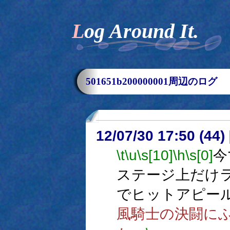
Log Around It.
501651b200000001周辺のログ
12/07/30 17:50 (
\t
\u
\s[10]
\h
\s[0]
今
ステージ上だけ
でヒットアピー
風騎士の決闘に