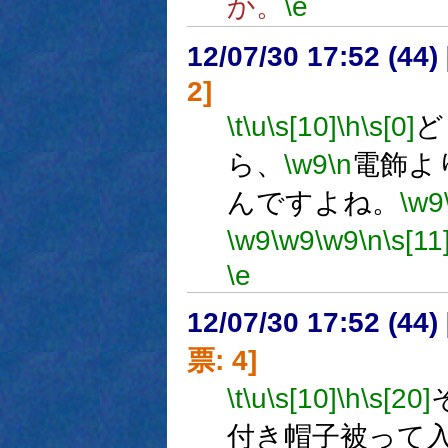
か。
\e
12/07/30 17:52 (
2]
\t
\u
\s[10]
\h
\s[0]
ど
ら、
\w9
\n
電飾よ
んですよね。
\w9
\w9
\w9
\w9
\n
\s[11
\e
12/07/30 17:52 (
票: 4]
\t
\u
\s[10]
\h
\s[20]
付き帽子被って