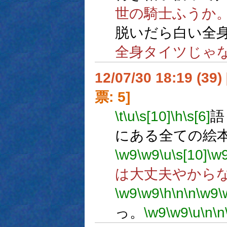
世の騎士ふうか
脱いだら白い全
全身タイツじゃ
12/07/30 18:19 (
票: 5]
\t
\u
\s[10]
\h
\s[6]
語
にある全ての絵
\w9
\w9
\u
\s[10]
\w
は大丈夫やから
\w9
\w9
\h
\n
\n
\w9
\
っ。
\w9
\w9
\u
\n
\n