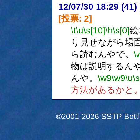
12/07/30 18:29 (
[投票: 2]
\t
\u
\s[10]
\h
\s[0]
絵
り見せながら場
ら読むんやで。
\
物は説明するん
んや。
\w9
\w9
\u
\s
方法があるかと
©2001-2026 SSTP Bottle 