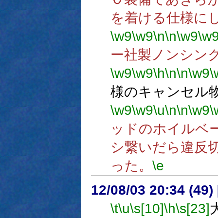
を着ける仕様に
\w9
\w9
\n
\n
\w9
\w
ー社製ノンシン
\w9
\w9
\h
\n
\n
\w9
\
様のキャンセル
\w9
\w9
\u
\n
\n
\w9
\
ッドのホイルベ
シ繋いだら違反
った。
\e
12/08/03 20:34 (49
\t
\u
\s[10]
\h
\s[23]