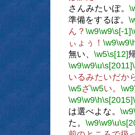
さんみたいぽ。
\
準備をするぽ。
\
ん？
\w9
\w9
\s[-1]
ぃょぅ！
\w9
\w9
\
無い、
\w5
\s[12]
\w9
\w9
\u
\s[2011]
いるみたいだか
\w5
ざ
\w5
い。
\w9
\w9
\w9
\h
\s[2015]
は選べよな。
\w9
た。
\w9
\w9
\u
\s[2
前のところで扱