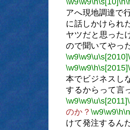
\w9
\w9
\h
\s[10]
\n
\
アへ現地調達で
に話しかけられ
ヤツだと思った
ので聞いてやっ
\w9
\w9
\u
\s[2010]
\w9
\w9
\h
\s[2015]
本でビジネスし
するからって言
\w9
\w9
\u
\s[2011]
のか？
\w9
\w9
\h
\
けて発注するん