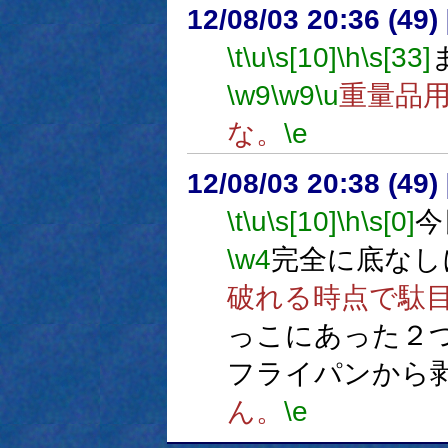
12/08/03 20:36 (
\t
\u
\s[10]
\h
\s[33]
\w9
\w9
\u
重量品
な。
\e
12/08/03 20:38 (
\t
\u
\s[10]
\h
\s[0]
今
\w4
完全に底なし
破れる時点で駄
っこにあった２
フライパンから
ん。
\e