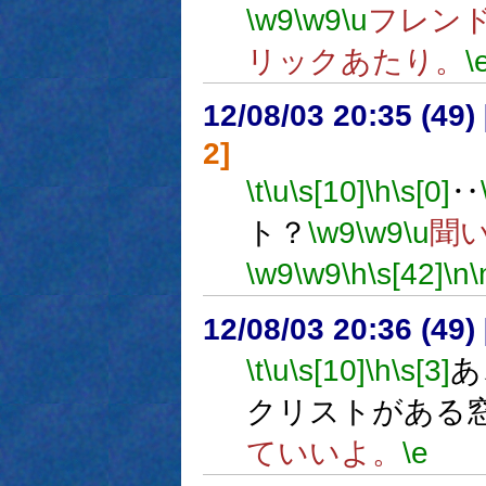
\w9
\w9
\u
フレン
リックあたり。
\
12/08/03 20:35 (
2]
\t
\u
\s[10]
\h
\s[0]
‥
ト？
\w9
\w9
\u
聞
\w9
\w9
\h
\s[42]
\n
\
12/08/03 20:36 (49
\t
\u
\s[10]
\h
\s[3]
あ
クリストがある
ていいよ。
\e