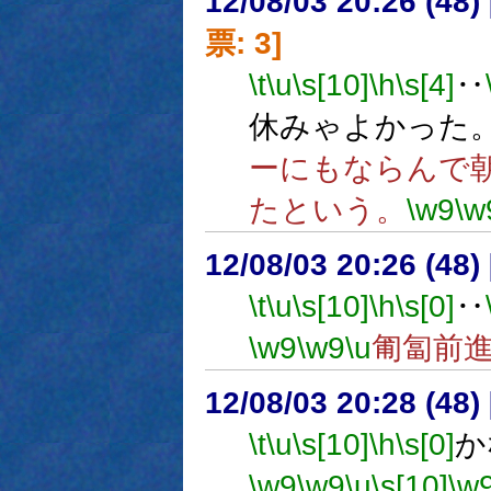
12/08/03 20:26 (
票: 3]
\t
\u
\s[10]
\h
\s[4]
‥
休みゃよかった
ーにもならんで
たという。
\w9
\w
12/08/03 20:26 (
\t
\u
\s[10]
\h
\s[0]
‥
\w9
\w9
\u
匍匐前
12/08/03 20:28 (
\t
\u
\s[10]
\h
\s[0]
か
\w9
\w9
\u
\s[10]
\w