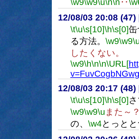
\w9
\w9
\u
\n
\n
‥
\w
12/08/03 20:08 (
\t
\u
\s[10]
\h
\s[0]
缶
る方法。
\w9
\w9
\
したくない。
\w9
\h
\n
\n
\URL[
ht
v=FuvCogbNGw
12/08/03 20:17 (
\t
\u
\s[10]
\h
\s[0]
さ
\w9
\w9
\u
また～
の、
\w4
とっとと