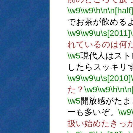
\w9
\w9
\h
\n
\n[half
でお茶が飲める
\w9
\w9
\u
\s[2011]
れているのは何
\w5
現代人はスト
したらスッキリ
\w9
\w9
\u
\s[2010]
た？
\w9
\w9
\h
\n
\n
\w5
開放感がたま
ーも多いぞ。
\w9
扱い始めたきっ