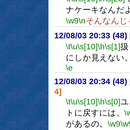
ナケーキなんだ
\w9
\n
そんなんじ
12/08/03 20:33 (
\t
\u
\s[10]
\h
\s[1]
扱
にしか見えない
\e
12/08/03 20:34 (
4]
\t
\u
\s[10]
\h
\s[0]
ユ
トに戻すには、
\
があるの。
\w9
\w