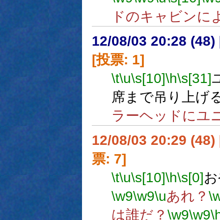
ドのキャビンに
12/08/03 20:28 (
[投票: 1]
\t
\u
\s[10]
\h
\s[31]
席まで吊り上げ
ラーヘッドにユ
12/08/03 20:29 (
票: 7]
\t
\u
\s[10]
\h
\s[0]
お
\w9
\w9
\u
あれ？
\
は誰だ？
\w9
\w9
\