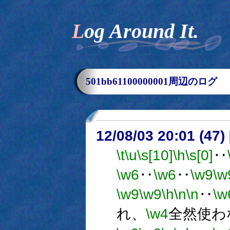
Log Around It.
501bb61100000001周辺のログ
12/08/03 20:01 (
\t
\u
\s[10]
\h
\s[0]
‥
\w6
‥
\w6
‥
\w9
\w
\w9
\w9
\h
\n
\n
‥
\w
れ、
\w4
全然使わ