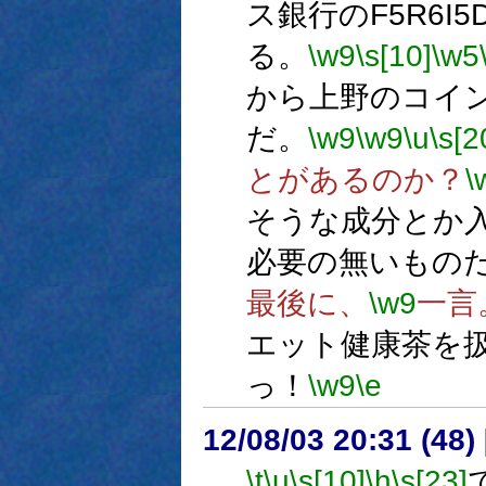
ス銀行のF5R6I
る。
\w9
\s[10]
\w5
から上野のコイ
だ。
\w9
\w9
\u
\s[2
とがあるのか？
\
そうな成分とか
必要の無いもの
最後に、
\w9
一言
エット健康茶を
っ！
\w9
\e
12/08/03 20:31 (
\t
\u
\s[10]
\h
\s[23]