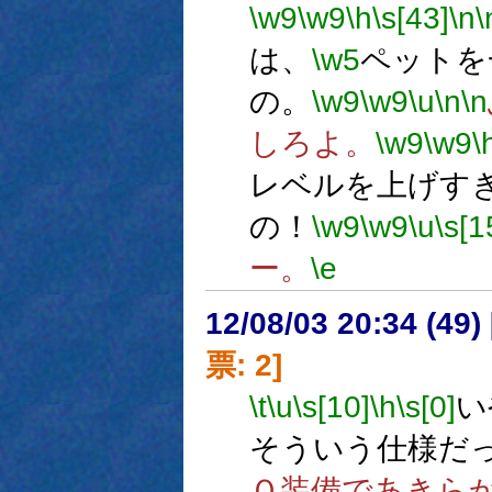
\w9
\w9
\h
\s[43]
\n
\
は、
\w5
ペットを
の。
\w9
\w9
\u
\n
\n
しろよ。
\w9
\w9
\
レベルを上げす
の！
\w9
\w9
\u
\s[1
ー。
\e
12/08/03 20:34 (
票: 2]
\t
\u
\s[10]
\h
\s[0]
い
そういう仕様だ
Ｏ装備であきら