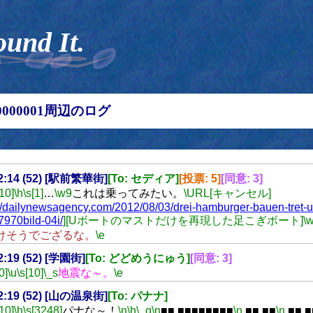
ound It.
00000001周辺のログ
22:14 (52) [駅前繁華街]
[To: セディア]
[投票: 5]
[同意: 3]
[10]
\h
\s[1]
…
\w9
これは乗ってみたい。
\URL[キャンセル]
://dailynewsagency.com/2012/08/03/drei-hamburger-bauen-tret-u
970bild-04i/
][Uボートのマストだけを再現した足こぎボート]
\
けそうでござるな。
\e
22:19 (52) [学園街]
[To: どどめうにゅう]
[同意: 3]
0]
\u
\s[10]
\_s
地震な～。
\e
22:19 (52) [山の温泉街]
[To: パナナ]
[10]
\h
\s[3248]
パナな～！
\n
\h
\_q
\n
■■ ■■■■■■■■
\n
■■ ■■
\n
■■ ■