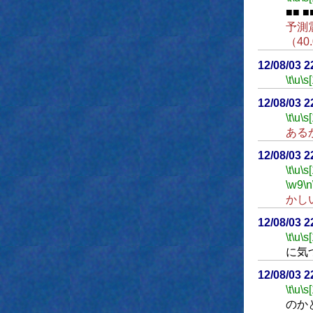
■■ ■
予測
（4
12/08/03 
\t
\u
\s
12/08/03 
\t
\u
\s
ある
12/08/03 
\t
\u
\s
\w9
\n
かし
12/08/03 
\t
\u
\s
に気
12/08/03 
\t
\u
\s
のか