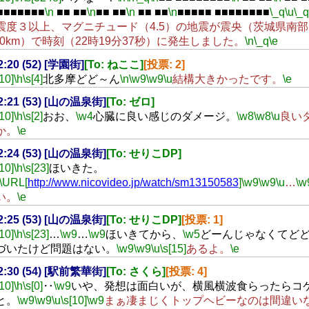
■■■■■■■
\n
■■ ■■
\n
■■ ■■
\n
■■ ■■
\n
■■■■■ ■■■■■■■■
\_q
\u
\_q
震度３以上、マグニチュード（4.5）の地震が震央（茨城県南
0.0km）で時刻（22時19分37秒）に発生しました。
\n
\_q
\e
22:20 (52) [学園街]
[To: ねここ]
[投票: 2]
[10]
\h
\s[4]
北多摩どど～ん
\n
\w9
\w9
\u
結構大きかったです。
\e
22:21 (53) [山の温泉街]
[To: ゼロ]
[10]
\h
\s[2]
おお、
\w4
心臓に良い感じのダメージ。
\w8
\w8
\u
良い
か。
\e
22:24 (53) [山の温泉街]
[To: せりこDP]
[10]
\h
\s[23]
ほいきた。
\URL[
http://www.nicovideo.jp/watch/sm13150583
]
\w9
\w9
\u
…
\w
い。
\e
22:25 (53) [山の温泉街]
[To: せりこDP]
[投票: 1]
[10]
\h
\s[23]
…
\w9
…
\w9
ほいきてから、
\w5
どーんじゃなくてど
づいたけど問題はない。
\w9
\w9
\u
\s[15]
あるよ。
\e
22:30 (54) [駅前繁華街]
[To: さくら]
[投票: 4]
[10]
\h
\s[0]
‥
\w9
いや、発想は面白いが、横風横波食らったらコ
と。
\w9
\w9
\u
\s[10]
\w9
まぁ凄まじくトップヘビーなのは間違い