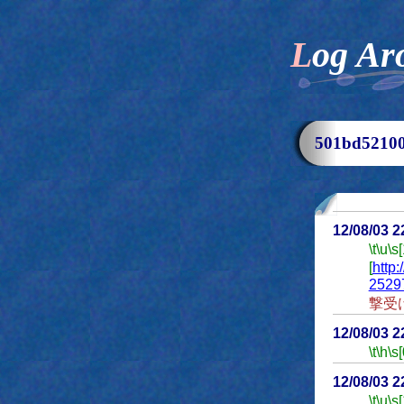
Log Ar
501bd521
12/08/03 
\t
\u
\s
[
http
25297
撃受
12/08/03 
\t
\h
\s[
12/08/03 
\t
\u
\s