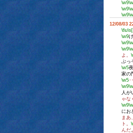
\w9
\
\w9
\
\w9
\
12/08/03 
\t
\u
\s
\w9
\w9
\
\w9
\
よ。
ぶっ
\w5
家の
\w5
\w9
\
人が
ゃな
\w9
\
にお
まあ
ト。
んだ