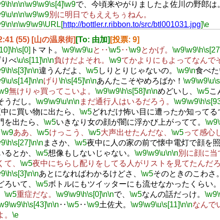
w9
\h
\n
\n
\w9
\w9
\s[4]
\w9
で、今頃来やがりましたよ佐川の野郎は
w9
\u
\n
\n
\w9
\w9
別に明日でもええちぅねん。
w9
\n
\n
\w9
\w9
\URL[
http://bottler.r.ribbon.to/src/btl001031.jpg
]
\e
22:41 (55) [山の温泉街]
[To: 由加]
[投票: 9]
[10]
\h
\s[0]
トマト。
\w9
\w9
\u
と‥
\w5
‥
\w9
とかげ。
\w9
\w9
\h
\s[27
げりべ
\u
\s[11]
\n
\n
負けだよそれ。
\w9
てかよりにもよってなんで
w9
\h
\s[3]
\n
\n
違うんだよ、
\w5
しりとりじゃないの。
\w9
\n
食べた
w9
\u
\s[14]
\n
\n
げり
\h
\s[45]
\n
\n
あんたこそやめろばか！
\w9
\w9
\u
\
\w9
無けりゃ買ってこいよ。
\w9
\w9
\h
\s[58]
\n
\n
めどいし、
\w5
こ
そうだし。
\w9
\w9
\u
\n
\n
まだ通行人はいるだろう。
\w9
\w9
\h
\s[9
夜中に買い物に出たら、
\w5
どれだけ怖い目に遭ったか知ってる
門を出たら、
\w5
いきなり女の顔が闇に浮かび上がってて。
\w9
‥
\w9
ああ、
\w5
けっこう、
\w5
大声出せたんだな、
\w5
って感心
w9
\h
\s[27]
\n
\n
まさか、
\w5
夜中に人の家の前で懐中電灯で顔を
いるとか、
\w5
想像もしないじゃない。
\w9
\w9
\u
\n
\n
別に顔に当
くて、
\w5
夜中にちらし配りをしてる人がリストを見てたんだ
w9
\h
\s[3]
\n
\n
あとになればわかるけどさ、
\w5
そのときのこわさ
どろいて、
\w5
ボトルにもツイッターにも流せなかったくらい
、
\w5
重症だな。
\w9
\w9
\h
\s[0]
\n
\n
で、
\w5
なんの話だっけ。
\w9
\w9
\w9
\h
\s[43]
\n
\n
‥
\w5
‥
\w9
土佐犬。
\w9
\w9
\u
\s[11]
\n
\n
なんで
よ。
\e