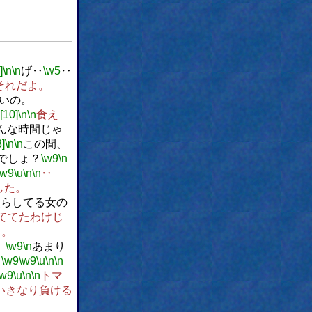
。
]
\n
\n
げ‥
\w5
‥
それだよ。
いの。
s[10]
\n
\n
食え
んな時間じゃ
3]
\n
\n
この間、
でしょ？
\w9
\n
\w9
\u
\n
\n
‥
した。
照らしてる女の
ててたわけじ
ろ。
。
\w9
\n
あまり
。
\w9
\w9
\u
\n
\n
\w9
\u
\n
\n
トマ
いきなり負ける