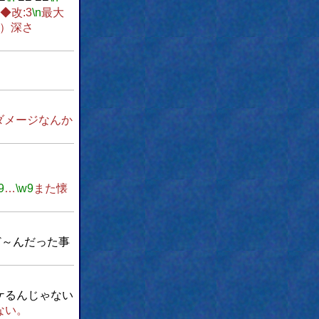
◆改:3
\n
最大
部）深さ
ダメージなんか
9
…
\w9
また懐
ど～んだった事
ケるんじゃない
ない。