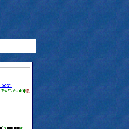
-boot-
w9
\w9
\u
\s[40]
砲
■
\n
■■ ■■
\n