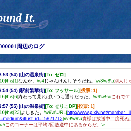
ound It.
00000001周辺のログ
23:53 (54) [山の温泉街]
[To: ゼロ]
[10]
\h
\s[1]
なんか、
\w4
じゃんけんしそうだね。
\w8
\w8
\u
別人じ
23:54 (54) [駅前繁華街]
[To: フッサール]
[投票: 1]
[16]
\h
\s[6]
終わって見ればいつも通りだった。
\w9
\w9
\u
これでエ
23:57 (55) [山の温泉街]
[To: せりこDP]
[投票: 1]
[10]
\h
\s[23]
よしきた。
\w9
\n
\URL[
http://www.pixiv.net/member_il
=medium&illust_id=15821713
]
\w9
\w9
\u
貴様は放送中二度死ぬ
\w5
このコーナーは平均2回放送中にあるからだ。
\e