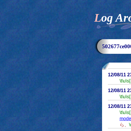
Log Ar
502677ce
12/08/11 
\t
\u
\s
12/08/11 
\t
\u
\s
12/08/11 
\t
\u
\s
mode
ら、