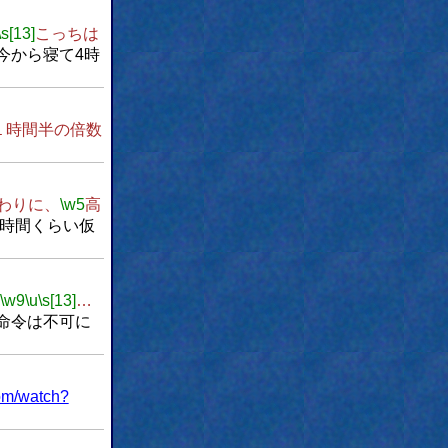
\s[13]
こっちは
今から寝て4時
１時間半の倍数
わりに、
\w5
高
1時間くらい仮
\w9
\u
\s[13]
…
命令は不可に
om/watch?