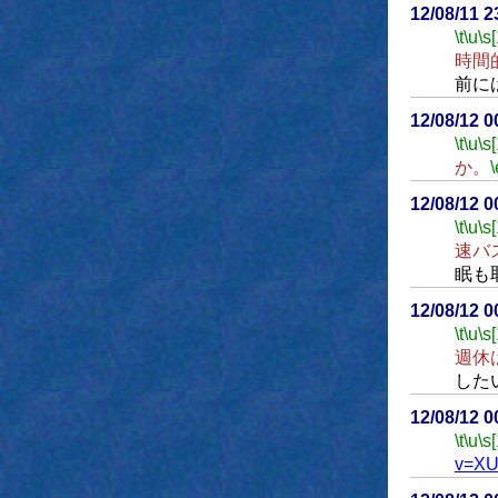
12/08/11 
\t
\u
\s
時間
前に
12/08/12 
\t
\u
\s
か。
\
12/08/12 
\t
\u
\s
速バ
眠も
12/08/12 
\t
\u
\s
週休
した
12/08/12 
\t
\u
\s
v=XU