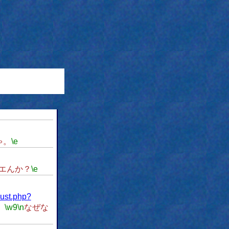
ゃ。
\e
エんか？
\e
lust.php?
。
\w9
\n
なぜな