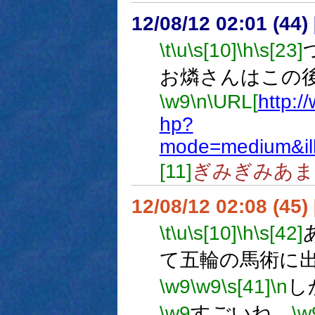
12/08/12 02:01 (
\t
\u
\s[10]
\h
\s[23]
お燐さんはこの
\w9
\n
\URL[
http:/
hp?
mode=medium&il
[11]
ぎみぎみあま
12/08/12 02:08 (45
\t
\u
\s[10]
\h
\s[42]
て五輪の馬術に
\w9
\w9
\s[41]
\n
し
\w9
すごいね。
\w