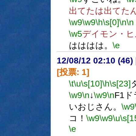
出てたは出てた
\w9
\w9
\h
\s[0]
\n
\n
\w5
デイモン・ヒ
はははは。
\e
12/08/12 02:10 (
[投票: 1]
\t
\u
\s[10]
\h
\s[23]
\w9
\n
↓
\w9
\n
F1
いおじさん。
\w9
コ！
\w9
\w9
\u
\s[1
\e