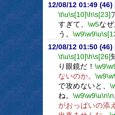
12/08/12 01:49 (46
\t
\u
\s[10]
\h
\s[23]
すぎて、
\w5
なぜ
う。
\w9
\w9
\u
\s[1
12/08/12 01:50 (
\t
\u
\s[10]
\h
\s[26]
り眼鏡だ！
\w9
\w
ないのか。
\w9
\w
で攻めないと、
\
ね。
\w9
\w9
\u
\n
\n
がおっぱいの添