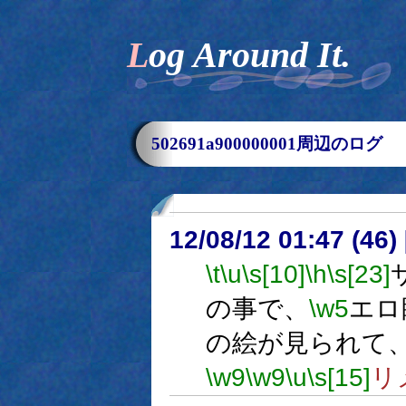
Log Around It.
502691a900000001周辺のログ
12/08/12 01:47 (
\t
\u
\s[10]
\h
\s[23]
の事で、
\w5
エロ
の絵が見られて
\w9
\w9
\u
\s[15]
リ