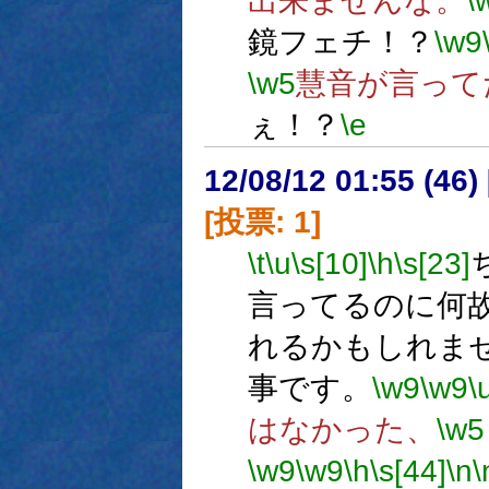
出来ませんな。
\
鏡フェチ！？
\w9
\w5
慧音が言って
ぇ！？
\e
12/08/12 01:55 (
[投票: 1]
\t
\u
\s[10]
\h
\s[23]
言ってるのに何
れるかもしれま
事です。
\w9
\w9
\
はなかった、
\w5
\w9
\w9
\h
\s[44]
\n
\