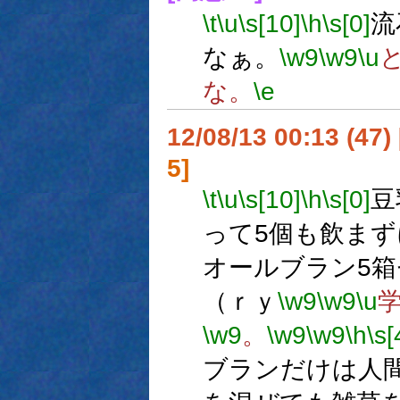
\t
\u
\s[10]
\h
\s[0]
流
なぁ。
\w9
\w9
\u
な。
\e
12/08/13 00:13 (
5]
\t
\u
\s[10]
\h
\s[0]
豆
って5個も飲ま
オールブラン5
（ｒｙ
\w9
\w9
\u
\w9
。
\w9
\w9
\h
\s[
ブランだけは人