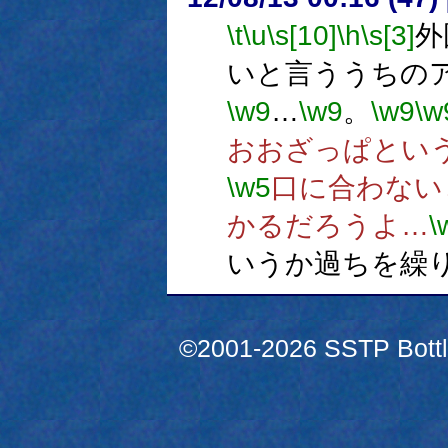
\t
\u
\s[10]
\h
\s[3]
外
いと言ううちの
\w9
…
\w9
。
\w9
\w
おおざっぱとい
\w5
口に合わない
かるだろうよ…
\
いうか過ちを繰
©2001-2026 SSTP Bottle 