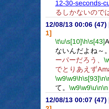
12-30-seconds-cu
るしかないので
12/08/13 00:06 (
1]
\t
\u
\s[10]
\h
\s[43]
ないんだよね～
ーパーだろう、
\
でとりあえずAma
\w9
\w9
\h
\s[93]
\n
\
て。
\w9
\w9
\u
\n
\n
12/08/13 00:07 (
2]