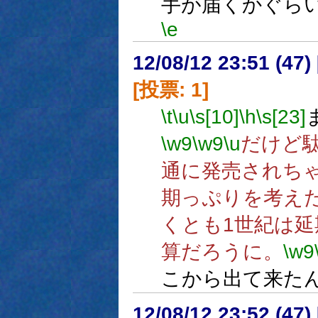
手が届くかぐら
\e
12/08/12 23:51 (
[投票: 1]
\t
\u
\s[10]
\h
\s[23]
\w9
\w9
\u
だけど
通に発売されち
期っぷりを考え
くとも1世紀は
算だろうに。
\w9
こから出て来た
12/08/12 23:52 (