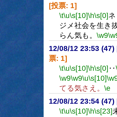
[投票: 1]
\t
\u
\s[10]
\h
\s[0]
ネ
ジメ社会を生き
らん気も。
\w9
\w
12/08/12 23:53 (
票: 1]
\t
\u
\s[10]
\h
\s[0]
‥
\w9
\w9
\u
\s[10]
\w
てる気さえ。
\e
12/08/12 23:54 (
\t
\u
\s[10]
\h
\s[23]