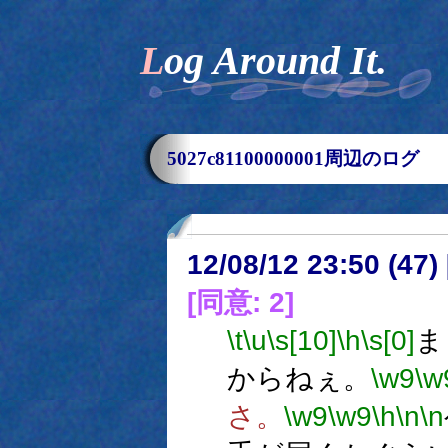
Log Around It.
5027c81100000001周辺のログ
12/08/12 23:50 (
[同意: 2]
\t
\u
\s[10]
\h
\s[0]
ま
からねぇ。
\w9
\w
さ。
\w9
\w9
\h
\n
\n