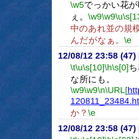
\w5
でっかい花が
ぇ。
\w9
\w9
\u
\s[1
中のあれ並の規
んだがなぁ。
\e
12/08/12 23:58 (
\t
\u
\s[10]
\h
\s[0]
ち
な所にも。
\w9
\w9
\n
\URL[
ht
120811_23484.h
か？
\e
12/08/12 23:58 (