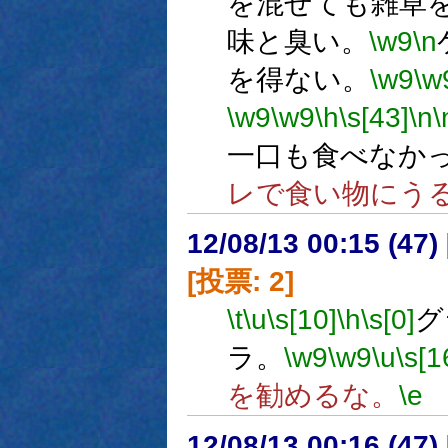
を混ぜても雑草
味と臭い。
\w9
\n
を得ない。
\w9
\w
\w9
\w9
\h
\s[43]
\n
\
一口も食べなか
レで食い物にう
12/08/13 00:15 (
[投票: 2]
\t
\u
\s[10]
\h
\s[0]
グ
ラ。
\w9
\w9
\u
\s[1
を勧めるな。
\e
12/08/13 00:16 (47