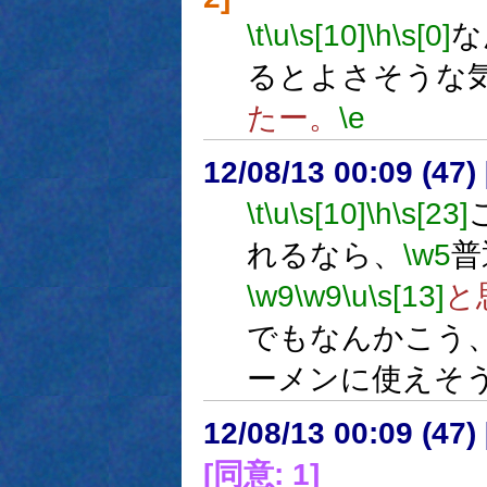
\t
\u
\s[10]
\h
\s[0]
な
るとよさそうな
たー。
\e
12/08/13 00:09 (47
\t
\u
\s[10]
\h
\s[23]
れるなら、
\w5
普
\w9
\w9
\u
\s[13]
と
でもなんかこう
ーメンに使えそ
12/08/13 00:09 (
[同意: 1]