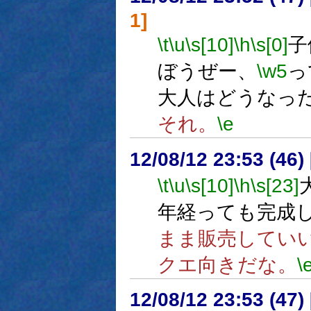
1]
\t
\u
\s[10]
\h
\s[0]
子
ぼうぜー、
\w5
っ
大人はどうなっ
それ。
\e
12/08/12 23:53 (46
\t
\u
\s[10]
\h
\s[23]
年経っても完成
まま販売してい
クエ向きだな。
\
12/08/12 23:53 (