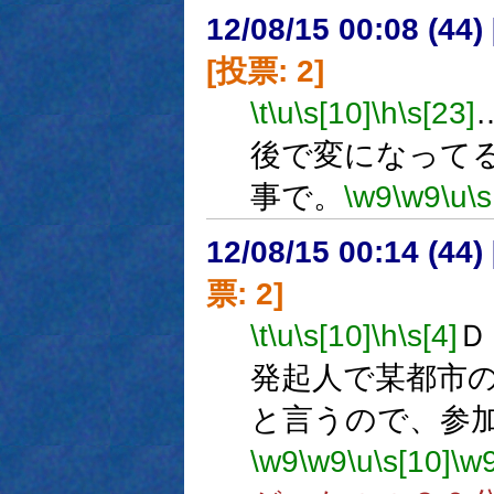
12/08/15 00:08 (
[投票: 2]
\t
\u
\s[10]
\h
\s[23]
後で変になって
事で。
\w9
\w9
\u
\s
12/08/15 00:14 (
票: 2]
\t
\u
\s[10]
\h
\s[4]
Ｄ
発起人で某都市
と言うので、参
\w9
\w9
\u
\s[10]
\w