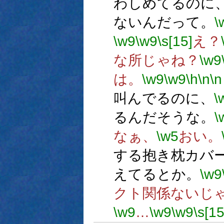
わしめてるのに
ないんだって。
\
\w9
\w9
\s[15]
え？
な所じゃね？
\w9
は。
\w9
\w9
\h
\n
\n
叫んでるのに、
\
るんだそうな。
\
なぁ、
\w5
おい。
する抱き枕カバ
えてるとか。
\w9
クト関係ないじ
\w9
…
\w9
\w9
\s[15