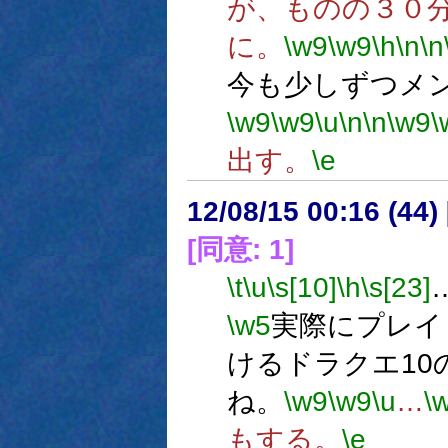
が、ものの３０
に。
\w9
\w9
\h
\n
\n
今も少しずつメ
\w9
\w9
\u
\n
\n
\w9
\
出す。
\e
12/08/15 00:16 (
[同意: 1]
\t
\u
\s[10]
\h
\s[23]
\w5
実際にプレイ
けるドラクエ10
ね。
\w9
\w9
\u
…
\
もする。
\e