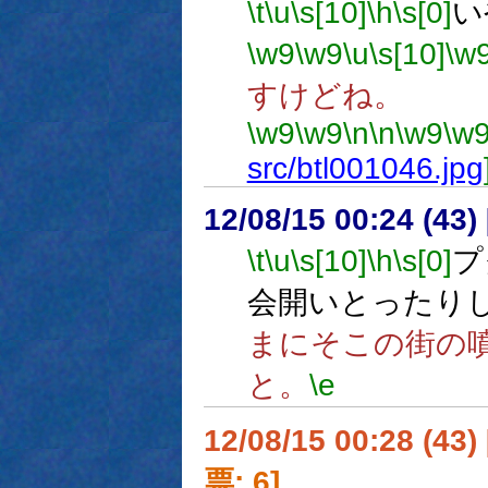
\t
\u
\s[10]
\h
\s[0]
い
\w9
\w9
\u
\s[10]
\w
すけどね。
\w9
\w9
\n
\n
\w9
\w
src/btl001046.jpg
12/08/15 00:24 (
\t
\u
\s[10]
\h
\s[0]
プ
会開いとったり
まにそこの街の
と。
\e
12/08/15 00:28 (
票: 6]