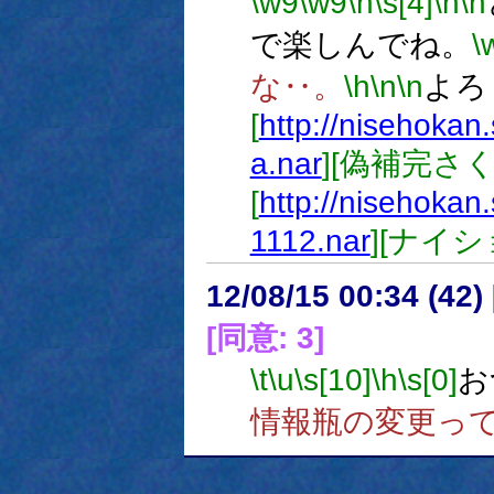
\w9
\w9
\h
\s[4]
\n
\n
で楽しんでね。
\
な‥。
\h
\n
\n
よろ
[
http://nisehokan
a.nar
][偽補完さ
[
http://nisehokan
1112.nar
][ナイ
12/08/15 00:34 (
[同意: 3]
\t
\u
\s[10]
\h
\s[0]
お
情報瓶の変更っ