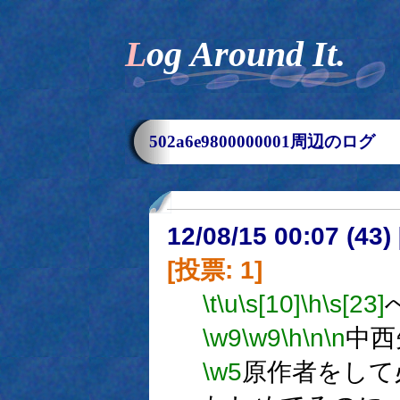
Log Around It.
502a6e9800000001周辺のログ
12/08/15 00:07 (
[投票: 1]
\t
\u
\s[10]
\h
\s[23]
\w9
\w9
\h
\n
\n
中西
\w5
原作者をして