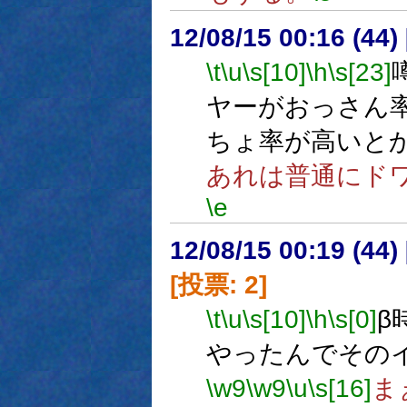
12/08/15 00:16 (44
\t
\u
\s[10]
\h
\s[23]
ヤーがおっさん
ちょ率が高いと
あれは普通にド
\e
12/08/15 00:19 (
[投票: 2]
\t
\u
\s[10]
\h
\s[0]
β
やったんでその
\w9
\w9
\u
\s[16]
ま