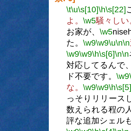
\t
\u
\s[10]
\h
\s[22]
よ。
\w5
騒々しい
お家が、
\w5
nise
た。
\w9
\w9
\u
\n
\n
\w9
\w9
\h
\s[6]
\n
\n
対応してるんで
ド不要です。
\w9
な。
\w9
\w9
\h
\s[5
っそりリリース
数えられる程の
評な追加シェル