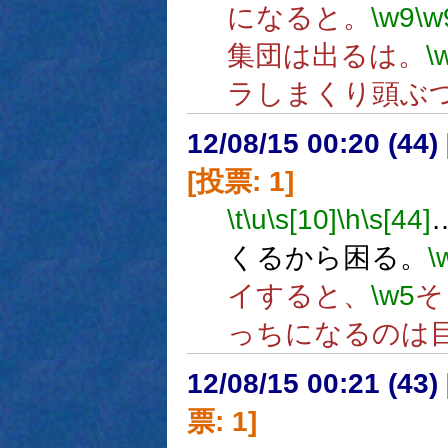
になると。
\w9
\w
集団は出るは。
\
ラしまくり頭ぶ
12/08/15 00:20 (
[投票: 1]
\t
\u
\s[10]
\h
\s[44]
くるから困る。
\
イすると、
\w5
そ
っちになるのは
12/08/15 00:21 (
票: 1]