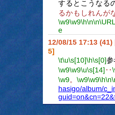
するとこうなる
るかもしれんが
\w9
\w9
\h
\n
\n
\URL
e
12/08/15 17:13 (
5]
\t
\u
\s[10]
\h
\s[0]
参
\w9
\w9
\u
\s[14]
‥
\w9
。
\w9
\w9
\h
\n
\
hasigo/album/c_
guid=on&cn=22&