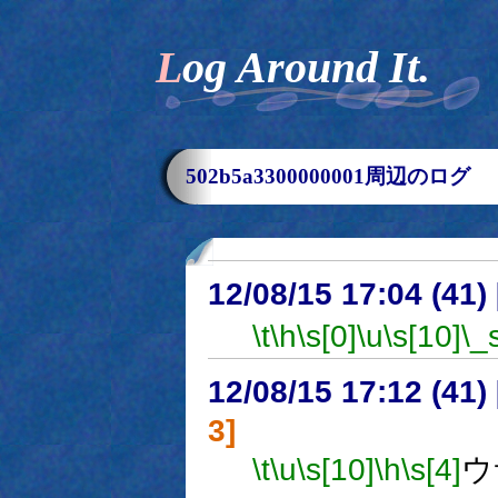
Log Around It.
502b5a3300000001周辺のログ
12/08/15 17:04 (41
\t
\h
\s[0]
\u
\s[10]
\_
12/08/15 17:12 (
3]
\t
\u
\s[10]
\h
\s[4]
ウ