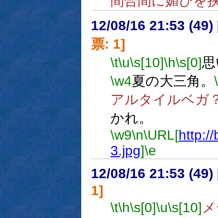
間合間に媚びを
12/08/16 21:53 (
票: 1]
\t
\u
\s[10]
\h
\s[0]
思
\w4
夏の大三角。
アルタイルベガ
かれ。
\w9
\n
\URL[
http://
3.jpg
]
\e
12/08/16 21:53 (
1]
\t
\h
\s[0]
\u
\s[10]
メ