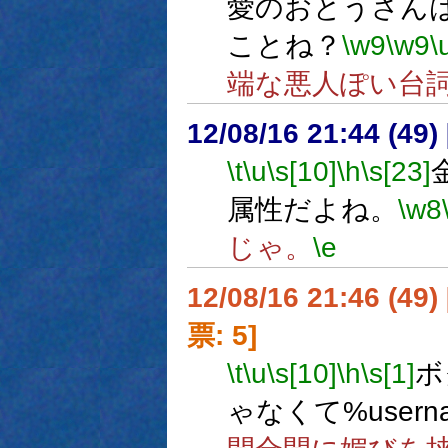
愛のおとうさん
ことね？
\w9
\w9
\
端な悪人ぽい台
12/08/16 21:44 (
\t
\u
\s[10]
\h
\s[23]
属性だよね。
\w8
じゃ。
\e
12/08/16 21:46 (
票: 5]
\t
\u
\s[10]
\h
\s[1]
ボ
ゃなくて%usern