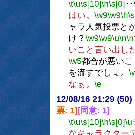
\t
\u
\s[10]
\h
\s[0]
‥
はい。
\w9
\w9
\h
\s
ャラ人気投票と
け？
\w9
\w9
\u
\n
\n
いこと言い出し
\w5
都合が悪いこ
を流すでしょ。
\
なぁ。
\e
12/08/16 21:29 (
票: 1]
[同意: 1]
\t
\u
\s[10]
\h
\s[0]
\u
なキャラクター