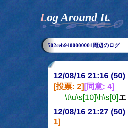
Log Around It.
502ceb9400000001周辺のログ
12/08/16 21:16 (
[投票: 2]
[同意: 4]
\t
\u
\s[10]
\h
\s[0]
エ
12/08/16 21:27 (
1]