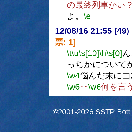
の最終列車かい
よ。
\e
12/08/16 21:55 (
票: 1]
\t
\u
\s[10]
\h
\s[0]
ん
っちかについて
\w4
悩んだ末に由
\w6
‥
\w6
何を言
©2001-2026 SSTP Bottle 