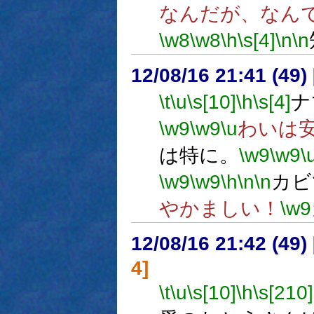
なんだが、なん
\w8
\w8
\h
\s[4]
\n
\n
12/08/16 21:41 (
\t
\u
\s[10]
\h
\s[4]
ナ
\w9
\w9
\u
わいは
は特に。
\w9
\w9
\
\w9
\w9
\h
\n
\n
カビ
やかましい！
\w9
12/08/16 21:42 (
4]
\t
\u
\s[10]
\h
\s[210]