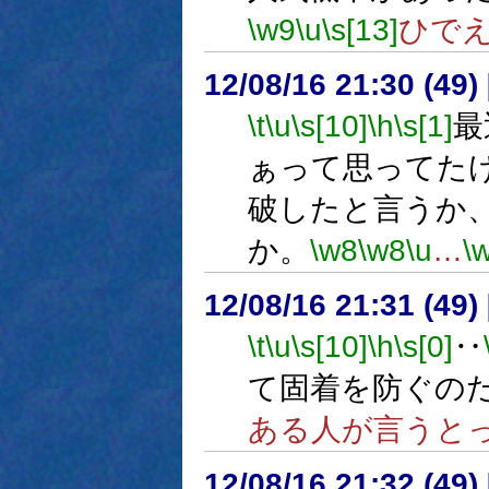
\w9
\u
\s[13]
ひで
12/08/16 21:30 (
\t
\u
\s[10]
\h
\s[1]
最
ぁって思ってた
破したと言うか
か。
\w8
\w8
\u
…
\
12/08/16 21:31 (
\t
\u
\s[10]
\h
\s[0]
‥
て固着を防ぐの
ある人が言うと
12/08/16 21:32 (