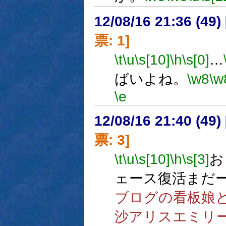
12/08/16 21:36 (
票: 1]
\t
\u
\s[10]
\h
\s[0]
…
ばいよね。
\w8
\w
\e
12/08/16 21:40 (
票: 3]
\t
\u
\s[10]
\h
\s[3]
お
ェース復活まだ
ブログの看板娘
沙アリスエミリ