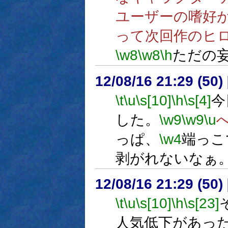
ユーザーの嗜好
って次回作のヒ
\w8
\w8
\h
ただの
12/08/16 21:29 (
\t
\u
\s[10]
\h
\s[4]
今
した。
\w9
\w9
\u
っぱ、
\w4
端っこ
剥がれないなぁ
12/08/16 21:29 (50
\t
\u
\s[10]
\h
\s[23]
人気低下があっ