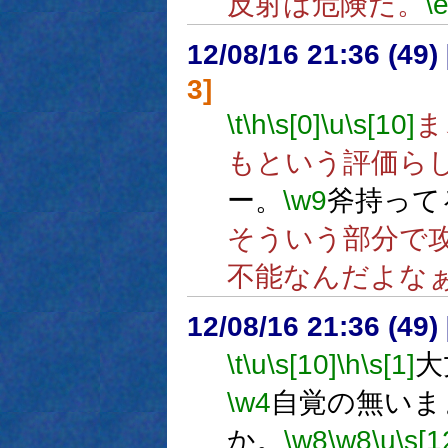
反射は危険だ。
\
12/08/16 21:36 (
3]
\t
\h
\s[0]
\u
\s[10]
ま
もという評価ら
ー。
\w9
斧持って
そういう部分で
不能なんだよな
12/08/16 21:36 (
\t
\u
\s[10]
\h
\s[1]
大
\w4
自覚の無いま
か。
\w8
\w8
\u
\s[1