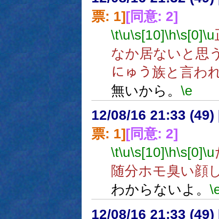
票: 1]
[同意: 2]
\t
\u
\s[10]
\h
\s[0]
\u
なか居ないと思
にゅう族と言わ
無いから。
\e
12/08/16 21:33 (
票: 1]
[同意: 2]
\t
\u
\s[10]
\h
\s[0]
\u
随分ホモ臭い顔
わからないよ。
\
12/08/16 21:33 (