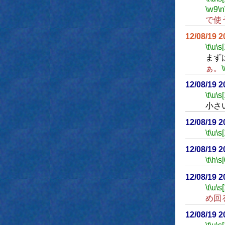
\w9
\n
で使
12/08/19 
\t
\u
\s
まず
ぁ。
12/08/19 
\t
\u
\s
小さ
12/08/19 
\t
\u
\s
12/08/19 
\t
\h
\s[
12/08/19 
\t
\u
\s
め回
12/08/19 