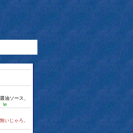
醤油ソース、
。
\e
無いじゃろ。