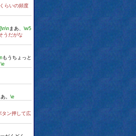
くらいの頻度
]
\n
\n
まあ、
\w5
そうだがな
\n
もうちょっと
？
\e
さあ。
\e
ボタン押して広