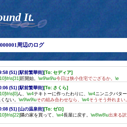
ound It.
00000001周辺のログ
19:58 (51) [駅前繁華街]
[To: セディア]
[10]
\h
\s[31]
匠開始。
\w9
\w9
\u
今日は狭小住宅でござるか。
\e
20:06 (51) [駅前繁華街]
[To: さくら]
[10]
\h
\s[0]
ん、
\w4
テキトーに作ったわりに、
\w4
ニンニクバター
悪くない。
\w9
\w9
\u
その組み合わせなら、
\w4
そうそう外れまい
20:08 (51) [山の温泉街]
[To: ゼロ]
[10]
\h
\s[22]
隣の家を買って、
\w4
長屋に戻す。
\w8
\w8
\u
出来る訳