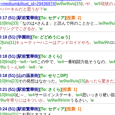
=medium&illust_id=29436974
]
\w9
\w9
\u
\s[15]
いや、
\w5
現状の
ーバーキルだと思うが？
\e
20:17 (51) [駅前繁華街]
[To: セディア]
[投票: 2]
[10]
\h
\s[33]
「なのは×さんま」と読んで何のことかと…
\w9
\w9
\u
プリングでござるか。
\e
20:18 (51) [学園街]
[To: どどめうにゅう]
0]
\u
\s[11]
キューティーハニーはアンドロイドやろ。
\w9
\w9
\h
ロ
e
20:18 (51) [駅前繁華街]
[To: さくら]
[10]
\h
\s[0]
‥
\w6
‥
\w6
この中で、
\w4
一番戦闘力低そうなの、
\w
w9
\u
う～ん
\w6
‥
\w6
‥
\e
20:18 (51) [山の温泉街]
[To: せりこDP]
[10]
\h
\s[23]
その発想はなかった。
\w9
\w9
\u
\s[15]
あったら驚きだ
20:21 (51) [駅前繁華街]
[To: さくら]
[投票: 1]
[10]
\h
\s[4]
む～、
\w4
サーロインステーキ、
\w4
思いっきり硬い筋
w9
\u
年寄りにはキツいか。
\w9
\w9
\h
\n
\n
うるさい。
\e
20:24 (51) [駅前繁華街]
[To: セディア]
[投票: 1]
[10]
\h
\s[31]
これ割とオススメ。