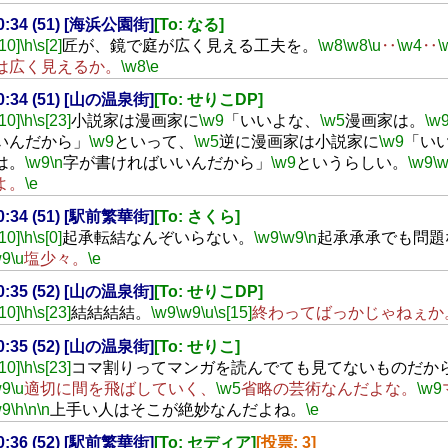
20:34 (51) [海浜公園街]
[To: なる]
[10]
\h
\s[2]
匠が、鏡で庭が広く見える工夫を。
\w8
\w8
\u
‥
\w4
‥
\
は広く見えるか。
\w8
\e
20:34 (51) [山の温泉街]
[To: せりこDP]
[10]
\h
\s[23]
小説家は漫画家に
\w9
「いいよな、
\w5
漫画家は。
\w
いんだから」
\w9
といって、
\w5
逆に漫画家は小説家に
\w9
「い
は。
\w9
\n
字が書ければいいんだから」
\w9
というらしい。
\w9
\
よ。
\e
20:34 (51) [駅前繁華街]
[To: さくら]
[10]
\h
\s[0]
起承転結なんぞいらない。
\w9
\w9
\n
起承承承でも問題
w9
\u
塩少々。
\e
20:35 (52) [山の温泉街]
[To: せりこDP]
[10]
\h
\s[23]
結結結結。
\w9
\w9
\u
\s[15]
終わってばっかじゃねぇか
20:35 (52) [山の温泉街]
[To: せりこ]
[10]
\h
\s[23]
コマ割りってマンガを読んでても見てないものだか
w9
\u
適切に間を飛ばしていく、
\w5
省略の芸術なんだよな。
\w9
w9
\h
\n
\n
上手い人はそこが絶妙なんだよね。
\e
20:36 (52) [駅前繁華街]
[To: セディア]
[投票: 3]