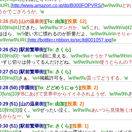
\URL[
http://www.amazon.co.jp/dp/B000FOPVRS/
]
\w9
\w9
\u
どれ
うかでござろうが。
\e
20:26 (52) [山の温泉街]
[To: 由加]
[投票: 12]
[10]
\h
\s[41]
できた。
\w9
\w9
\u
マンガか、
\w5
これ。
\w9
\w9
\h
\s[42
はほら、
\w5
使い方に慣れるのが肝要だよ。
\w9
\w9
\u
\n
\n
そりゃ
\w9
\n
\w9
\URL[
http://bottler.r.ribbon.to/src/btl001057.jpg
]
\e
20:26 (52) [駅前繁華街]
[To: さくら]
[10]
\h
\s[0]
‥
\w6
‥
\w6
顔に見える。
\w9
\w9
\u
そうか？
\w9
\w9
\h
\n
いすじ切りは持ってるんだけどね。
\w9
\w9
\u
\n
\n
使うとらんの
20:27 (51) [駅前繁華街]
[To: さくら]
[10]
\h
\s[0]
さぁ、
\w4
掲載許可を。
\w9
\w9
\u
貰ってどうする。
\e
20:28 (50) [学園街]
[To: どどめうにゅう]
[投票: 2]
0]
\u
\s[10]
FBにあげて世界中からイイネされようぜ。
\w9
\w9
\h
20:29 (51) [山の温泉街]
[To: 由加]
[投票: 2]
[10]
\h
\s[3]
泣く。
\w9
ぜったい泣く。
\w9
\w9
\u
あいつら見境無く
るからなー。
\e
20:30 (51) [駅前繁華街]
[To: さくら]
[投票: 1]