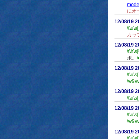
mode
にオ
12/08/19 
\t
\u
\s
カッ
12/08/19 
\t
\h
\s[
ボ。
\
12/08/19 
\t
\u
\s
\w9
\
12/08/19 
\t
\u
\s
12/08/19 
\t
\u
\s
\w9
\
12/08/19 
\t
\u
\s