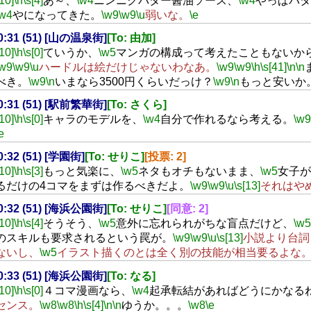
[10]
\h
\s[4]
あ～、
\w4
ニンニクバター醤油ソース、
\w4
やっぱバタ
\w4
やになってきた。
\w9
\w9
\u
弱いな。
\e
20:31 (51) [山の温泉街]
[To: 由加]
[10]
\h
\s[0]
ていうか、
\w5
マンガの構成って考えたこともないか
\w9
\w9
\u
ハードルは絵だけじゃないわなあ。
\w9
\w9
\h
\s[41]
\n
\n
べき。
\w9
\n
いまなら3500円くらいだっけ？
\w9
\n
もっと安いか
20:31 (51) [駅前繁華街]
[To: さくら]
[10]
\h
\s[0]
キャラのモデルを、
\w4
自分で作れるなら考える。
\w9
e
20:32 (51) [学園街]
[To: せりこ]
[投票: 2]
[10]
\h
\s[3]
もっと気楽に、
\w5
ネタもオチもないまま、
\w5
女子が
るだけの4コマをまずは作るべきだよ。
\w9
\w9
\u
\s[13]
それはや
20:32 (51) [海浜公園街]
[To: せりこ]
[同意: 2]
[10]
\h
\s[4]
そうそう、
\w5
意外に忘れられがちな盲点だけど、
\w5
のスキルも要求されるという罠が。
\w9
\w9
\u
\s[13]
小説より台詞
ないし、
\w5
イラスト描くのとは全く別の技能が相当要るよな
20:33 (51) [海浜公園街]
[To: なる]
[10]
\h
\s[0]
４コマ漫画なら、
\w4
起承転結があればどうにかなる
センス。
\w8
\w8
\h
\s[4]
\n
\n
ゆうか。。。
\w8
\e