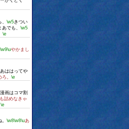
ーがくどく
ら、
\w5
きつい
まあでも、
\w5
。
\e
\w9
\u
やかまし
あははってや
めろ。
\e
漫画はコマ割
も詰めなきゃ
。
\e
ね。
\w8
\w8
\u
あ