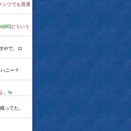
メンツでも普通
\s[40]
どういう
ボやで、ロ
4
ハニー？
よ。
\e
残ってた。