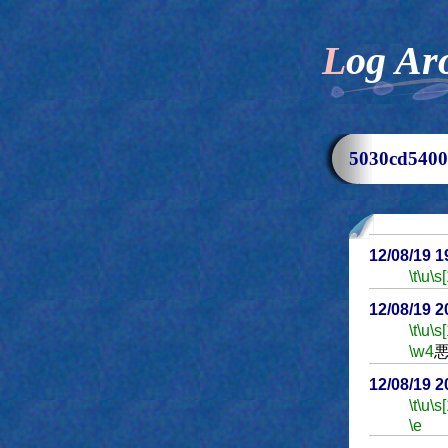
Log Ar
5030cd54
12/08/19 
\t
\u
\s
12/08/19 
\t
\u
\s
\w4
12/08/19 
\t
\u
\s
\e