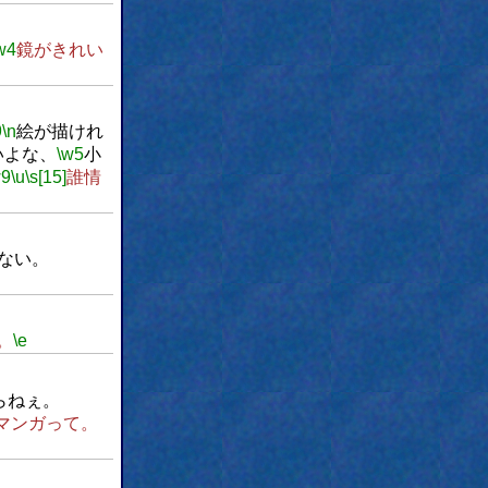
w4
鏡がきれい
9
\n
絵が描けれ
いよな、
\w5
小
w9
\u
\s[15]
誰情
ない。
。
\e
らねぇ。
マンガって。