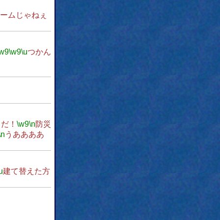
ームじゃねぇ
\w9
\w9
\u
つかん
うだ！
\w9
\n
防災
\n
うああああ
u
建て替えた方