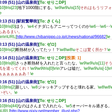
20:09 (51) [山の温泉街]
[To: せりこDP]
[10]
\h
\s[23]
地下1000階にする。
\w9
\w9
\u
\s[15]
それはもうリフォ
e
20:13 (51) [駅前繁華街]
[To: さくら]
[10]
\h
\s[0]
ほう、
\w4
イナダにもアニーってつくのか
\w6
‥
\w6
‥
もあるまい。
\n
\n
\URL[
http://www.chibanippo.co.jp/c/news/national/96682
]
\e
20:13 (51) [山の温泉街]
[To: ゼロ]
[10]
\h
\s[2]
断熱材が入ってたッ！？
\w8
\w8
\u
そこは驚く所か？
\e
20:14 (51) [山の温泉街]
[To: せりこDP]
[投票: 1]
[10]
\h
\s[6]
さっき断熱材を入れたと言ったな。
\w9
\w9
\u
\s[11]
そ
気を遣ってくれ！
\w9
\w9
\h
\s[0]
\n
\n
アレは嘘だ。
\w9
\w9
\u
\s[-1]
\n
ぁぁぁぁぁぁあ！
\e
20:16 (51) [山の温泉街]
[To: ゼロ]
[10]
\h
\s[2]
新しい。
\w8
ジャッキアップすると壊れる家。
\w8
\w8
\
いぞい。
\e
20:16 (51) [山の温泉街]
[To: せりこDP]
[10]
\h
\s[44]
なのはさんまで入れたら、
\w5
オーバーキル過ぎる。
\URL[
http://www.pixiv.net/member_illust.php?