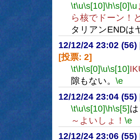
\t
\u
\s[10]
\h
\s[0]
\u
ら核でドーン！と
タリアンENDは
12/12/24 23:02 (56
[投票: 2]
\t
\h
\s[0]
\u
\s[10]
I
隙もない。
\e
12/12/24 23:04 (
\t
\u
\s[10]
\h
\s[5]
は
～よいしょ！
\e
12/12/24 23:06 (