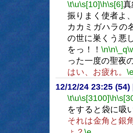
\t
\u
\s[10]
\h
\s[6]
真
振りまく使者よ
カカミガハラの
の世に巣くう悪
をっ！！
\n
\n
\_q
\
った一度の聖夜
はい、お疲れ。
\
12/12/24 23:25 (
\t
\u
\s[3100]
\h
\s[3
をすると袋に吸い
それは金角と銀
ょ？
\e