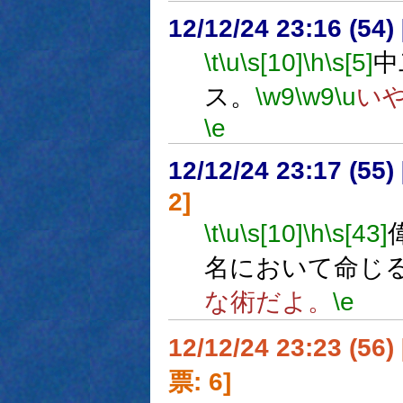
12/12/24 23:16 (
\t
\u
\s[10]
\h
\s[5]
中
ス。
\w9
\w9
\u
い
\e
12/12/24 23:17 (
2]
\t
\u
\s[10]
\h
\s[43]
名において命じ
な術だよ。
\e
12/12/24 23:23 (
票: 6]