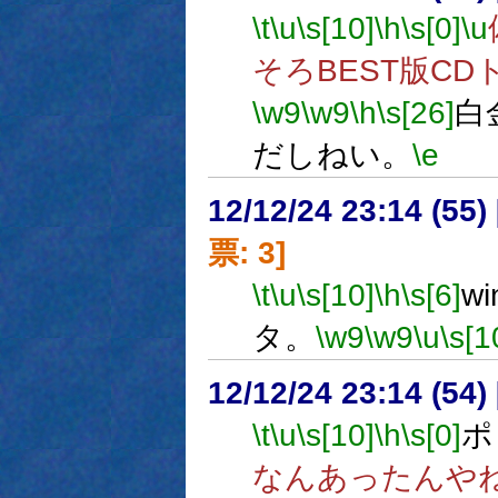
\t
\u
\s[10]
\h
\s[0]
\u
そろBEST版C
\w9
\w9
\h
\s[26]
白
だしねい。
\e
12/12/24 23:14 (
票: 3]
\t
\u
\s[10]
\h
\s[6]
w
タ。
\w9
\w9
\u
\s[1
12/12/24 23:14 (
\t
\u
\s[10]
\h
\s[0]
ポ
なんあったんや