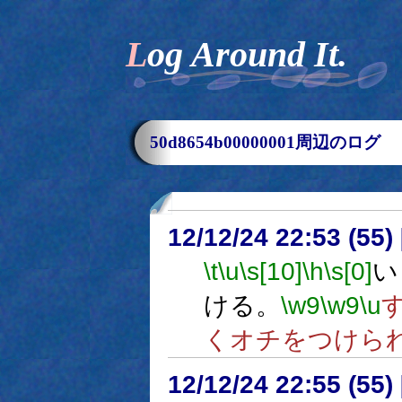
Log Around It.
50d8654b00000001周辺のログ
12/12/24 22:53 (
\t
\u
\s[10]
\h
\s[0]
い
ける。
\w9
\w9
\u
くオチをつけら
12/12/24 22:55 (