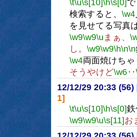
\t
\u
\s[10]
\h
\s[0]
で
検索すると、
\w4
を見せてる写真
\w9
\w9
\u
まぁ、
\
し。
\w9
\w9
\h
\n
\n
\w4
両面焼けちゃ
そうやけど
\w6
‥
12/12/29 20:33 (
1]
\t
\u
\s[10]
\h
\s[0]
鉄
\w9
\w9
\u
\s[11]
お
12/12/29 20:33 (