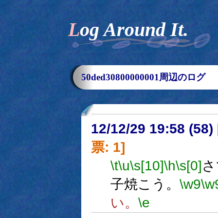
Log Around It.
50ded30800000001周辺のログ
12/12/29 19:58 (
票: 1]
\t
\u
\s[10]
\h
\s[0]
さ
子焼こう。
\w9
\w
い。
\e