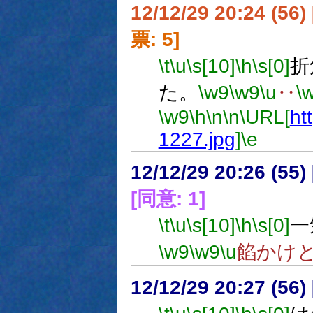
12/12/29 20:24 (
票: 5]
\t
\u
\s[10]
\h
\s[0]
折
た。
\w9
\w9
\u
‥
\
\w9
\h
\n
\n
\URL[
htt
1227.jpg
]
\e
12/12/29 20:26 (
[同意: 1]
\t
\u
\s[10]
\h
\s[0]
一
\w9
\w9
\u
餡かけ
12/12/29 20:27 (