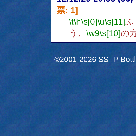
票: 1]
\t
\h
\s[0]
\u
\s[11]
ふ
う。
\w9
\s[10]
の
©2001-2026 SSTP Bottle 