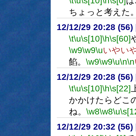
\t
\u
\s[10]
\h
\s[0]
は
ちょっと考えた
12/12/29 20:28 (
\t
\u
\s[10]
\h
\s[60]
\w9
\w9
\u
いやい
餡。
\w9
\w9
\u
\n
\n
12/12/29 20:28 (
\t
\u
\s[10]
\h
\s[22]
かかけたらどこ
ね。
\w8
\w8
\u
\s[1
12/12/29 20:32 (