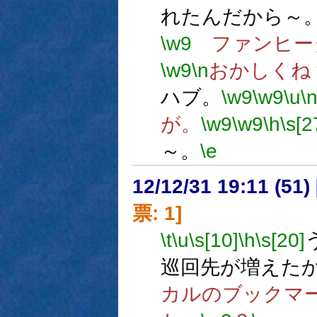
れたんだから～
\w9
ファンヒー
\w9
\n
おかしくね
ハブ。
\w9
\w9
\u
\
が。
\w9
\w9
\h
\s[2
～。
\e
12/12/31 19:11 (
票: 1]
\t
\u
\s[10]
\h
\s[20]
巡回先が増えた
カルのブックマ