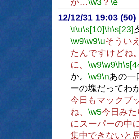
か…
\w3
？
\e
12/12/31 19:03 (
\t
\u
\s[10]
\h
\s[23]
\w9
\w9
\u
そうい
たんですけどね
に。
\w9
\w9
\h
\s[4
か。
\w9
\n
あの一
ーの塊だってわ
今日もマックブ
ね、
\w5
今日みた
にスーパーの中
集中できないと