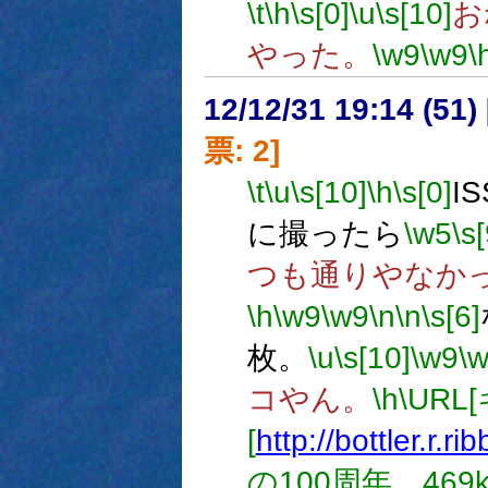
\t
\h
\s[0]
\u
\s[10]
お
やった。
\w9
\w9
\
12/12/31 19:14 (
票: 2]
\t
\u
\s[10]
\h
\s[0]
I
に撮ったら
\w5
\s[
つも通りやなか
\h
\w9
\w9
\n
\n
\s[6]
枚。
\u
\s[10]
\w9
\
コやん。
\h
\URL
[
http://bottler.r.r
の100周年 469k