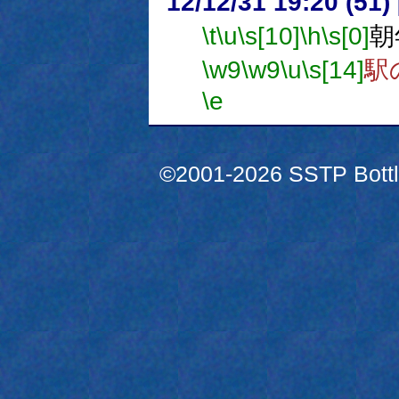
12/12/31 19:20 (
\t
\u
\s[10]
\h
\s[0]
朝
\w9
\w9
\u
\s[14]
駅
\e
©2001-2026 SSTP Bottle 