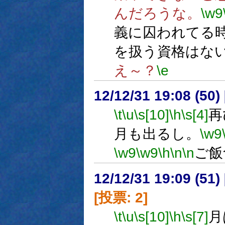
んだろうな。
\w9
義に囚われてる
を扱う資格はな
え～？
\e
12/12/31 19:08 (
\t
\u
\s[10]
\h
\s[4]
再
月も出るし。
\w9
\w9
\w9
\h
\n
\n
ご飯
12/12/31 19:09 (
[投票: 2]
\t
\u
\s[10]
\h
\s[7]
月