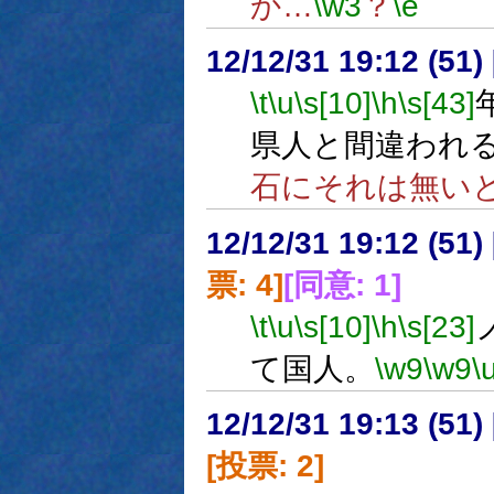
か…
\w3
？
\e
12/12/31 19:12 (
\t
\u
\s[10]
\h
\s[43]
県人と間違われ
石にそれは無い
12/12/31 19:12 (
票: 4]
[同意: 1]
\t
\u
\s[10]
\h
\s[23]
て国人。
\w9
\w9
\
12/12/31 19:13 (51
[投票: 2]