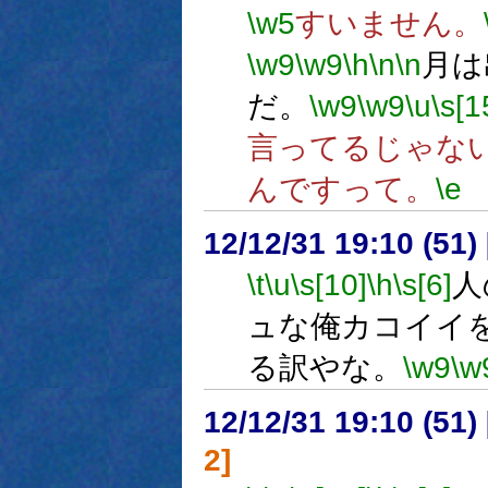
\w5
すいません。
\w9
\w9
\h
\n
\n
月は
だ。
\w9
\w9
\u
\s[1
言ってるじゃな
んですって。
\e
12/12/31 19:10 (
\t
\u
\s[10]
\h
\s[6]
人
ュな俺カコイイ
る訳やな。
\w9
\w
12/12/31 19:10 (
2]