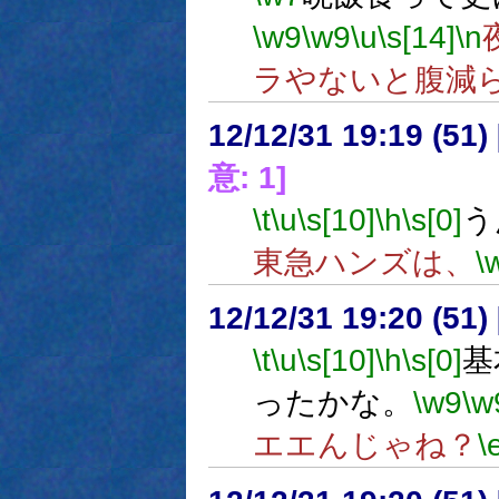
\w9
\w9
\u
\s[14]
\n
ラやないと腹減
12/12/31 19:19 (
意: 1]
\t
\u
\s[10]
\h
\s[0]
う
東急ハンズは、
\
12/12/31 19:20 (
\t
\u
\s[10]
\h
\s[0]
基
ったかな。
\w9
\w
エエんじゃね？
\