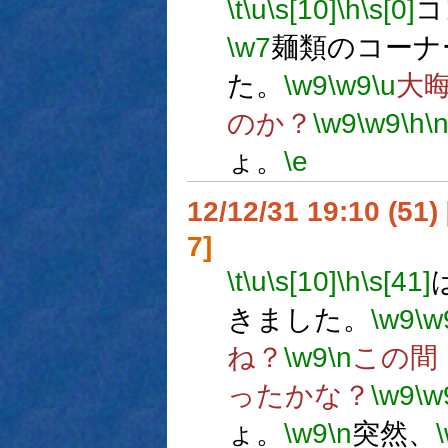
\t
\u
\s[10]
\h
\s[0]
コ
\w7
麺類のコーナ
た。
\w9
\w9
\u
大
のか？
\w9
\w9
\h
\
ょ。
\e
12/12/31 19:10 (
7]
\t
\u
\s[10]
\h
\s[41]
きました。
\w9
\w
ね？
\w9
\n
この間
ったかな？
\w9
\w
ょ。
\w9
\n
突然、