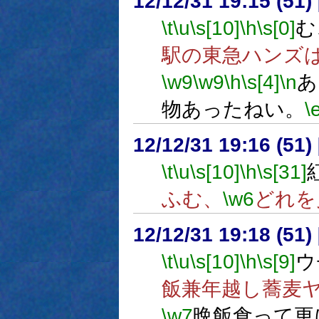
12/12/31 19:15 (
\t
\u
\s[10]
\h
\s[0]
む
駅の東急ハンズ
\w9
\w9
\h
\s[4]
\n
あ
物あったねい。
\
12/12/31 19:16 (
\t
\u
\s[10]
\h
\s[31]
ふむ、
\w6
どれを
12/12/31 19:18 (
\t
\u
\s[10]
\h
\s[9]
ウ
飯兼年越し蕎麦
\w7
晩飯食って更