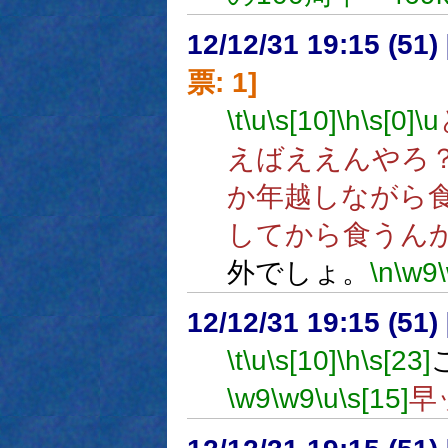
12/12/31 19:15 (
票: 1]
\t
\u
\s[10]
\h
\s[0]
\u
えばええんやろ
か年越しながら
してから食うん
外でしょ。
\n
\w9
12/12/31 19:15 (
\t
\u
\s[10]
\h
\s[23]
\w9
\w9
\u
\s[15]
早