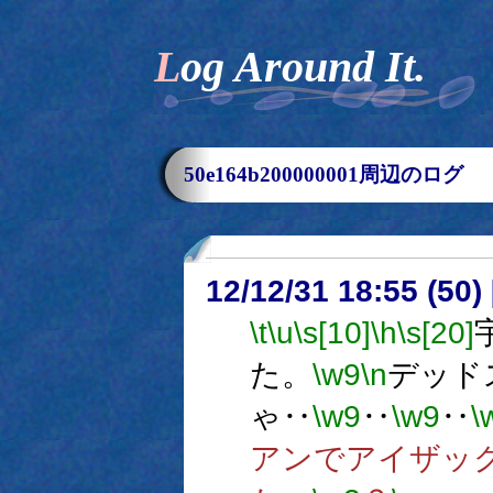
Log Around It.
50e164b200000001周辺のログ
12/12/31 18:55 (
\t
\u
\s[10]
\h
\s[20]
た。
\w9
\n
デッド
ゃ‥
\w9
‥
\w9
‥
\
アンでアイザッ