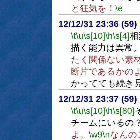
と狂気を！
\e
12/12/31 23:36 (59
\t
\u
\s[10]
\h
\s[4]
相
描く能力は異常
たく関係ない素
断片であるかの
かってても続き
12/12/31 23:37 (
\t
\u
\s[10]
\h
\s[80]
チームにいるの
よ。
\w9
\n
なんの