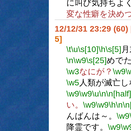
に叫び気持ちよ
変な性癖を決め
12/12/31 23:29 (
5]
\t
\u
\s[10]
\h
\s[5]
月
\n
\w9
\s[25]
めで
\w3
なにが？
\w9
\
\w5
人類が滅亡し
\w9
\w9
\u
\n
\n[half
い。
\w9
\w9
\h
\n
\n
んばんは～。
\w9
降霊です。
\w9
\w