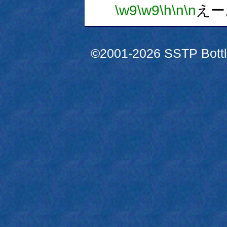
\w9
\w9
\h
\n
\n
えー
©2001-2026 SSTP Bottle 