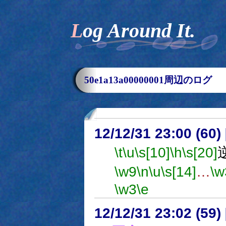
Log Around It.
50e1a13a00000001周辺のログ
12/12/31 23:00 (
\t
\u
\s[10]
\h
\s[20]
\w9
\n
\u
\s[14]
…
\w
\w3
\e
12/12/31 23:02 (