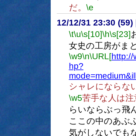
だ。
\e
12/12/31 23:30 (
\t
\u
\s[10]
\h
\s[23]
女史の工房がまと
\w9
\n
\URL[
http:/
hp?
mode=medium&il
シャレにならな
\w5
苦手な人は注
らいならぶっ飛
ここの中のあぶ
気がしないでも