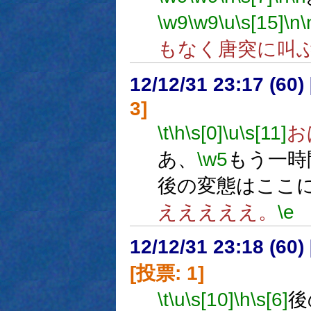
\w9
\w9
\u
\s[15]
\n
\
もなく唐突に叫
12/12/31 23:17 (
3]
\t
\h
\s[0]
\u
\s[11]
お
あ、
\w5
もう一時
後の変態はここ
えええええ。
\e
12/12/31 23:18 (
[投票: 1]
\t
\u
\s[10]
\h
\s[6]
後