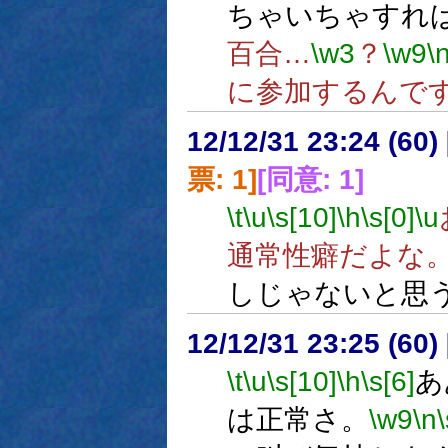
ちゃいちゃすれ
百合…
\w3
？
\w9
\
に参加するんで
12/12/31 23:24 (
票: 1]
[同意: 1]
\t
\u
\s[10]
\h
\s[0]
\u
通常性癖だよな
しじゃないと思
12/12/31 23:25 (60
\t
\u
\s[10]
\h
\s[6]
あ
は正常さ。
\w9
\n