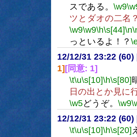
スである。
\w9
\w
ツとダオの二名
\w9
\w9
\h
\s[44]
\n
\
っといるよ！？
\
12/12/31 23:22 (
1]
[同意: 1]
\t
\u
\s[10]
\h
\s[80]
日の出とか見に
\w5
どうぞ。
\w9
\
12/12/31 23:22 (
\t
\u
\s[10]
\h
\s[20]