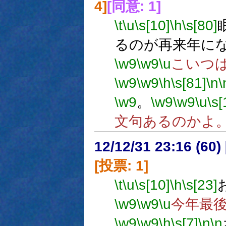
4]
[同意: 1]
\t
\u
\s[10]
\h
\s[80]
るのが再来年に
\w9
\w9
\u
こいつ
\w9
\w9
\h
\s[81]
\n
\
\w9
。
\w9
\w9
\u
\s[
文句あるのかよ
12/12/31 23:16 (
[投票: 1]
\t
\u
\s[10]
\h
\s[23]
\w9
\w9
\u
今年最
\w9
\w9
\h
\s[7]
\n
\n