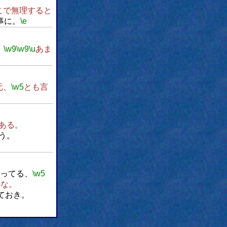
こで無理すると
事に。
\e
。
\w9
\w9
\u
あま
元、
\w5
とも言
ある。
う。
ってる、
\w5
たな。
ておき。