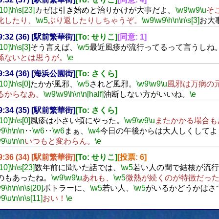
[10]
\h
\s[23]
カゼは引き始めと治りかけが大事だよ。
\w9
\w9
\u
そ
化したり、
\w5
ぶり返したりしちゃうぞ。
\w9
\w9
\h
\n
\n
\s[3]
お大
09:32 (36) [駅前繁華街]
[To: せりこ]
[同意: 1]
[10]
\h
\s[3]
そう言えば、
\w5
最近風疹が流行ってるって言うしね
係ないとは思うが。
\e
09:34 (36) [海浜公園街]
[To: さくら]
[10]
\h
\s[0]
たかが風邪、
\w5
されど風邪。
\w9
\w9
\u
風邪は万病の
るからなあ。
\w9
\w9
\h
\n
\n[half]
油断しない方がいいね。
\e
09:34 (35) [駅前繁華街]
[To: さくら]
[10]
\h
\s[0]
風疹は小さい頃にやった。
\w9
\w9
\u
またかかる場合も
w9
\h
\n
\n
‥
\w6
‥
\w6
まぁ、
\w4
今日の午後からは大人しくしてよ
w9
\u
\n
\n
いつもと変わらん。
\e
09:36 (34) [駅前繁華街]
[To: せりこ]
[投票: 6]
[10]
\h
\s[23]
数年前に聞いた話では、
\w5
若い人の間で結核が流行
のもあったね。
\w9
\w9
\u
あれも、
\w5
微熱が続くのが特徴だっ
w9
\h
\n
\n
\s[20]
ボトラーに、
\w5
若い人、
\w5
がいるかどうかはさ
w9
\u
\n
\n
\s[11]
おい！
\e