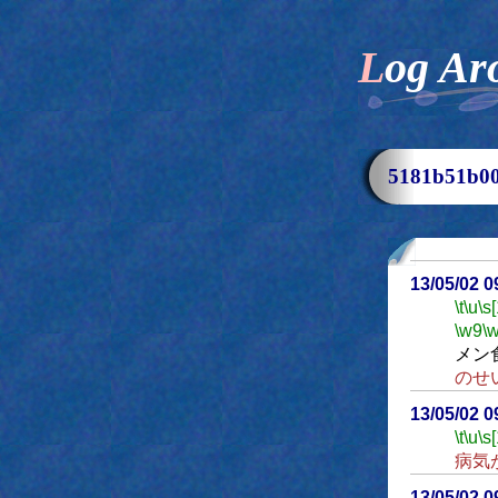
Log Ar
5181b51b
13/05/02 
\t
\u
\s
\w9
\
メン
のせ
13/05/02 
\t
\u
\s
病気
13/05/02 