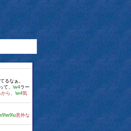
てるなぁ。
って、
\w4
ラー
るから、
\w4
気
w9
\w9
\u
意外な