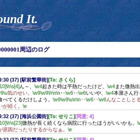
ound It.
00000001周辺のログ
09:30 (37) [駅前繁華街]
[To: さくら]
[10]
\h
\s[4]
ん～、
\w4
起きた時は平熱だったけど、
\w4
また微熱出
w9
\u
気のせい。
\w9
\w9
\h
\n
\n
‥
\w6
‥
\w6
いいや、
\w4
本屋さん行
食べてくるだけしよう。
\w9
\w9
\u
\n
\n
‥
\w6
‥
\w6
んなことしと
いが続く。
\e
09:32 (37) [海浜公園街]
[To: せりこ]
[同意: 4]
[10]
\h
\s[23]
微熱が長く続くなら病院に行ったほうがいいかも。
\
が原因だったりするからなぁ。
\e
09:32 (37) [駅前繁華街]
[To: せりこ]
[同意: 4]