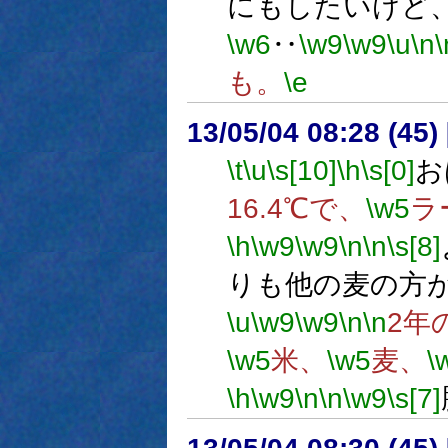
にもしたいけど
\w6
‥
\w9
\w9
\u
\n
\
も。
\e
13/05/04 08:28 (
\t
\u
\s[10]
\h
\s[0]
お
16.4℃で、
\w5
ラ
\h
\w9
\w9
\n
\n
\s[8]
りも他の麦の方
\u
\w9
\w9
\n
\n
2年
\w5
米、
\w5
麦、
\
\h
\w9
\n
\n
\w9
\s[7]