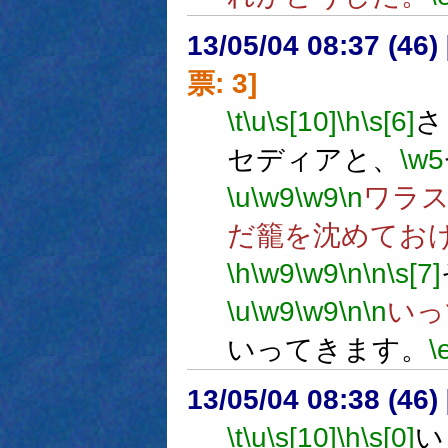
13/05/04 08:37 (
票: 3]
\t
\u
\s[10]
\h
\s[6]
さ
セディアと、
\w5
\u
\w9
\w9
\n
ワラ
だ籠を沈めてお
\h
\w9
\w9
\n
\n
\s[7]
\u
\w9
\w9
\n
\n
いっ
いってきます。
\
13/05/04 08:38 (
\t
\u
\s[10]
\h
\s[0]
い