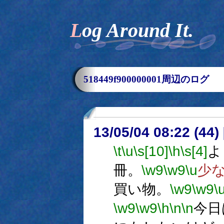
Log Around It.
518449f900000001周辺のログ
13/05/04 08:22 (
\t
\u
\s[10]
\h
\s[4]
よ
冊。
\w9
\w9
\u
少
買い物。
\w9
\w9
\
\w9
\w9
\h
\n
\n
今日