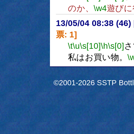
のか、
\w4
遊びに
13/05/04 08:38 (
票: 1]
\t
\u
\s[10]
\h
\s[0]
さ
私はお買い物。
\
©2001-2026 SSTP Bottle 