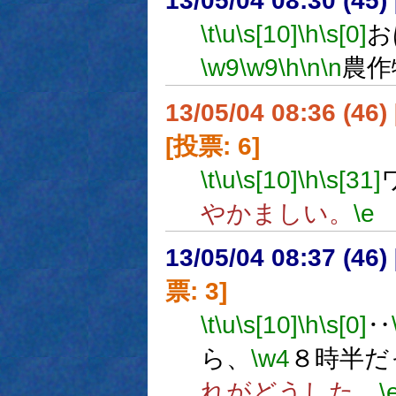
13/05/04 08:30 (
\t
\u
\s[10]
\h
\s[0]
お
\w9
\w9
\h
\n
\n
農作
13/05/04 08:36 (
[投票: 6]
\t
\u
\s[10]
\h
\s[31]
やかましい。
\e
13/05/04 08:37 (
票: 3]
\t
\u
\s[10]
\h
\s[0]
‥
ら、
\w4
８時半だ
れがどうした。
\