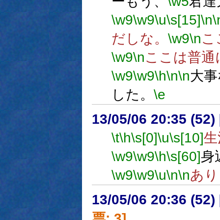
ーもう、
\w5
君達
\w9
\w9
\u
\s[15]
\n
\
だしな。
\w9
\n
こ
\w9
\n
ここは普通
\w9
\w9
\h
\n
\n
大事
した。
\e
13/05/06 20:35 (
\t
\h
\s[0]
\u
\s[10]
生
\w9
\w9
\h
\s[60]
身
\w9
\w9
\u
\n
\n
あり
13/05/06 20:36 (
票: 3]