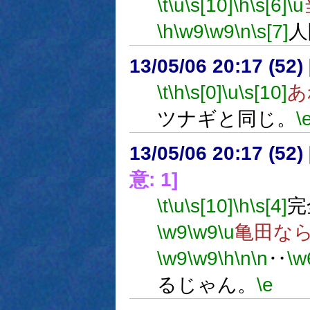
\t
\u
\s[10]
\h
\s[6]
\u
\h
\w9
\w9
\n
\s[7]
人
13/05/06 20:17 (52
\t
\h
\s[0]
\u
\s[10]
あ
ツナギと同じ。
\
13/05/06 20:17 (
意: 1]
\t
\u
\s[10]
\h
\s[4]
完
\w9
\w9
\u
亀田な
\w9
\w9
\h
\n
\n
‥
\w
るじゃん。
\e