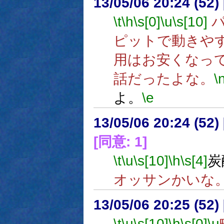
13/05/06 20:24 (
\t
\h
\s[0]
\u
\s[10]
パ
ピットで動きや
用はお安くなっ
話だったよな。
\
よ。
\e
13/05/06 20:24 (
[同意: 1]
\t
\u
\s[10]
\h
\s[4]
炭
オッサンかいな
13/05/06 20:25 (52
\t
\u
\s[10]
\h
\s[0]
\u