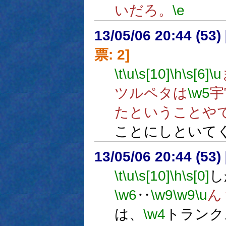
いだろ。
\e
13/05/06 20:44 (
票: 2]
\t
\u
\s[10]
\h
\s[6]
\u
ツルペタは
\w5
宇
たということや
ことにしといて
13/05/06 20:44 (
\t
\u
\s[10]
\h
\s[0]
し
\w6
‥
\w9
\w9
\u
ん
は、
\w4
トランク