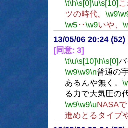
\t
\h
\s[0]
\u
\s[10]
こ
ツの時代。
\w9
\w
\w5
‥
\w9
いや、
\
13/05/06 20:24 (
[同意: 3]
\t
\u
\s[10]
\h
\s[0]
パ
\w9
\w9
\n
普通の
あるんや無く。
\
る力で大気圧の
\w9
\w9
\u
NASA
進めとるタイプ