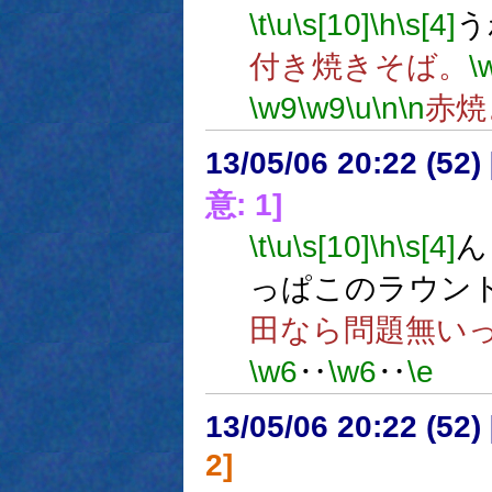
\t
\u
\s[10]
\h
\s[4]
う
付き焼きそば。
\
\w9
\w9
\u
\n
\n
赤焼
13/05/06 20:22 (
意: 1]
\t
\u
\s[10]
\h
\s[4]
ん
っぱこのラウン
田なら問題無い
\w6
‥
\w6
‥
\e
13/05/06 20:22 (
2]