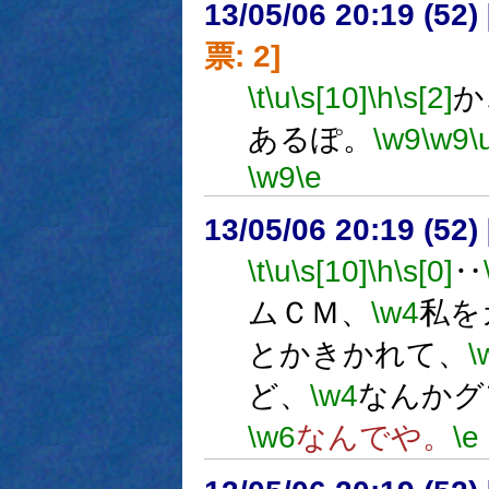
13/05/06 20:19 (
票: 2]
\t
\u
\s[10]
\h
\s[2]
か
あるぽ。
\w9
\w9
\
\w9
\e
13/05/06 20:19 (
\t
\u
\s[10]
\h
\s[0]
‥
ムＣＭ、
\w4
私を
とかきかれて、
\
ど、
\w4
なんかグ
\w6
なんでや。
\e