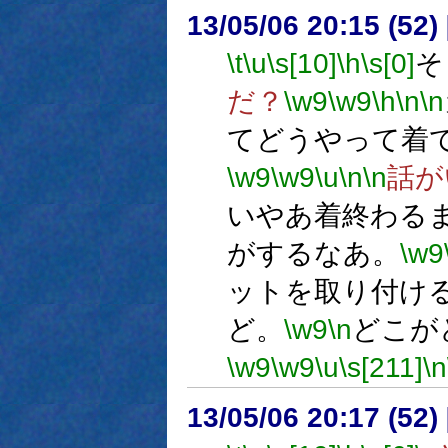
13/05/06 20:15 (52
\t
\u
\s[10]
\h
\s[0]
そ
だ？
\w9
\w9
\h
\n
\n
てどうやって着
\w9
\w9
\u
\n
\n
話が
いやあ着終わる
がするなあ。
\w9
ットを取り付け
ど。
\w9
\n
どこが
\w9
\w9
\u
\s[211]
\n
13/05/06 20:17 (