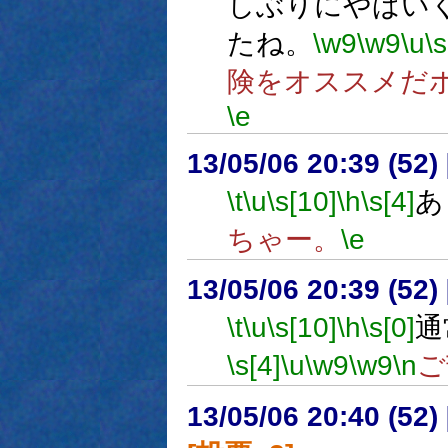
しぶりにやばい
たね。
\w9
\w9
\u
\s
険をオススメだ
\e
13/05/06 20:39 (
\t
\u
\s[10]
\h
\s[4]
あ
ちゃー。
\e
13/05/06 20:39 (
\t
\u
\s[10]
\h
\s[0]
通
\s[4]
\u
\w9
\w9
\n
ご
13/05/06 20:40 (