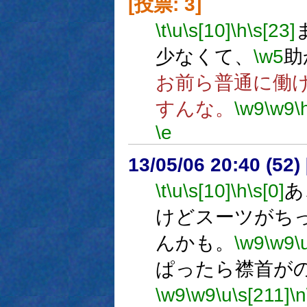
[投票: 3]
\t
\u
\s[10]
\h
\s[23]
少なくて、
\w5
助
お前ら普通に働
すんな。
\w9
\w9
\
\e
13/05/06 20:40 (52
\t
\u
\s[10]
\h
\s[0]
あ
けどスーツがち
んかも。
\w9
\w9
\
ぱったら襟首が
\w9
\w9
\u
\s[211]
\n