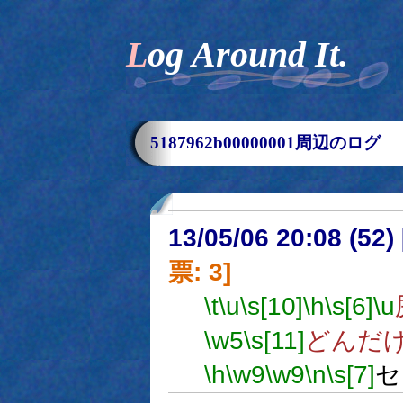
Log Around It.
5187962b00000001周辺のログ
13/05/06 20:08 (
票: 3]
\t
\u
\s[10]
\h
\s[6]
\u
\w5
\s[11]
どんだ
\h
\w9
\w9
\n
\s[7]
セ