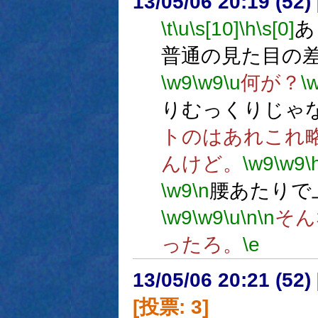
13/05/06 20:19 (52
\t
\u
\s[10]
\h
\s[0]
あ
普通の見た目の
\w9
\w9
\u
何が？
\
りむっくりじゃ
トのはあれこれ
んけど。
\w9
\w9
\
\w9
\n
腰あたりで
\w9
\w9
\u
\n
\n
そん
ったろ。
\e
13/05/06 20:21 (
[投票: 3]