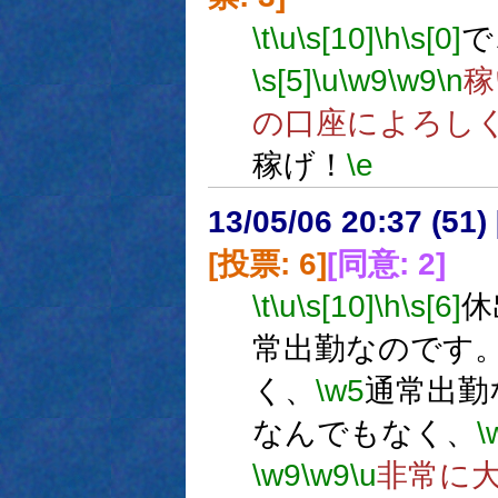
\t
\u
\s[10]
\h
\s[0]
で
\s[5]
\u
\w9
\w9
\n
稼
の口座によろし
稼げ！
\e
13/05/06 20:37 (
[投票: 6]
[同意: 2]
\t
\u
\s[10]
\h
\s[6]
休
常出勤なのです
く、
\w5
通常出勤
なんでもなく、
\
\w9
\w9
\u
非常に