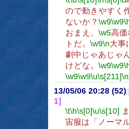
ので動きやすく
ないか？
\w9
\w9
\
おまえ、
\w5
高価
トだ。
\w9
\n
大事
劇中じゃあじゃ
けどな。
\w9
\w9
\
\w9
\w9
\u
\s[211]
\n
13/05/06 20:28 (
1]
\t
\h
\s[0]
\u
\s[10]
ま
宙服は「ノーマ