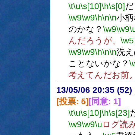
\t
\u
\s[10]
\h
\s[0]
だ
\w9
\w9
\h
\n
\n
小柄
のかな？
\w9
\w9
\
んだろうが、
\w5
\w9
\w9
\h
\n
\n
洗え
ことないかな？
\
考えてんだお前
13/05/06 20:35 (
[投票: 5]
[同意: 1]
\t
\u
\s[10]
\h
\s[23]
\w9
\w9
\u
ログ読