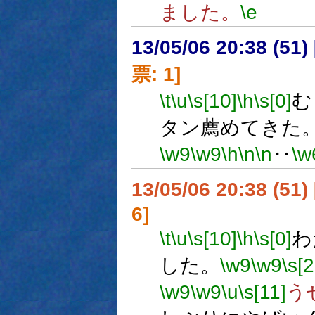
ました。
\e
13/05/06 20:38 (
票: 1]
\t
\u
\s[10]
\h
\s[0]
む
タン薦めてきた
\w9
\w9
\h
\n
\n
‥
\w
13/05/06 20:38 (
6]
\t
\u
\s[10]
\h
\s[0]
わ
した。
\w9
\w9
\s[2
\w9
\w9
\u
\s[11]
う