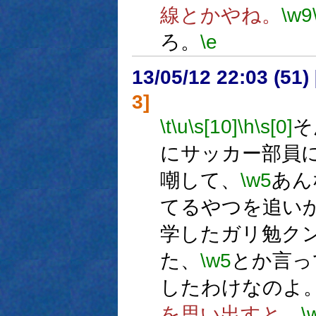
線とかやね。
\w9
ろ。
\e
13/05/12 22:03 (
3]
\t
\u
\s[10]
\h
\s[0]
そ
にサッカー部員
嘲して、
\w5
あん
てるやつを追い
学したガリ勉ク
た、
\w5
とか言っ
したわけなのよ
を思い出すと、
\