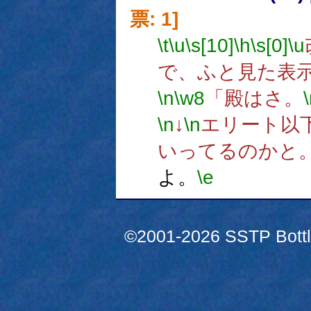
票: 1]
\t
\u
\s[10]
\h
\s[0]
\u
で、ふと見た表
\n
\w8
「殿はさ。
\n
↓
\n
エリート以
いってるのかと
よ。
\e
©2001-2026 SSTP Bottle 