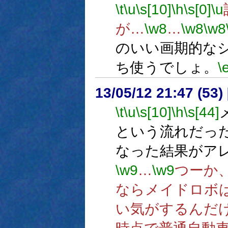
\t
\u
\s[10]
\h
\s[0]
\u
が…
\w8
…
\w8
\w8
のいい画期的な
ち使うでしょ。
\
13/05/12 21:47 (
\t
\u
\s[10]
\h
\s[44]
という流れだっ
なった結果がア
\w9
…
\w9
つーか
ならメイドロボ
い気がするんだ