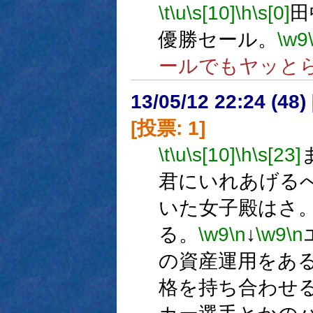
\t
\u
\s[10]
\h
\s[0]
田
優勝セール。
\w9
ールでもヤッと
13/05/12 22:24 (
[投票: 1]
\t
\u
\s[10]
\h
\s[23]
君にいれあげる
いた女子殿はさ
る。
\w9
\n
↓
\w9
\n
の資産運用をあ
格を持ち合わせ