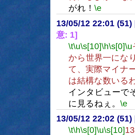
がれ！
\e
13/05/12 22:01 (
意: 1]
\t
\u
\s[10]
\h
\s[0]
\u
から世界一にな
て、実際マイナ
は結構な数いる
インタビューで
に見るねぇ。
\e
13/05/12 22:02 (
\t
\h
\s[0]
\u
\s[10]
1