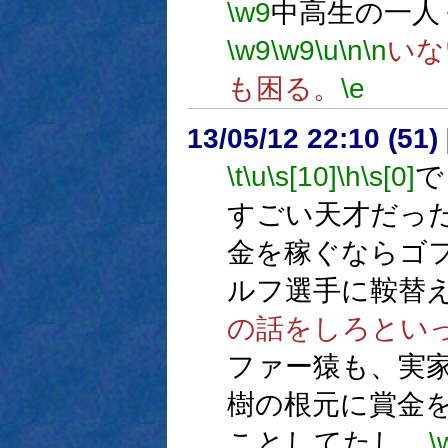
\w9
中高生の一人
\w9
\w9
\u
\n
\n
いな
も困る。
\e
13/05/12 22:10 (
\t
\u
\s[10]
\h
\s[0]
で
すごい天才だっ
金を稼ぐならゴ
ルフ選手に鞍替
の話をしろとい
ファー猿も、実
樹の根元に賞金
ことしてたし。
\