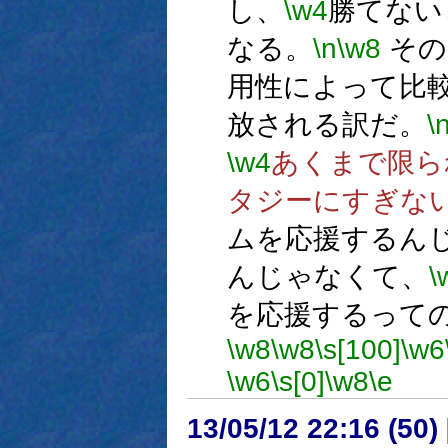
し、
\w4
勝てない
なる。
\n
\w8
その
用性によって比
放される訳だ。
\
\w4
あくまで限ら
タジーにすぎな
ムを応援するん
んじゃなくて、
\
を応援するって
\w8
\w8
\s[100]
\w6
\w6
\s[0]
\w8
\e
13/05/12 22:16 (