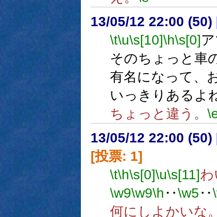
13/05/12 22:00 (
\t
\u
\s[10]
\h
\s[0]
ア
そのちょっと車
有名になって、
いっきりあるよ
ちょっと違う。
\
13/05/12 22:00 (
[投票: 1]
\t
\h
\s[0]
\u
\s[11]
わ
\w9
\w9
\h
‥
\w5
‥
何にしよかいな