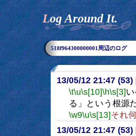
Log Around It.
518f964300000001周辺のログ
13/05/12 21:47 (53
\t
\u
\s[10]
\h
\s[3]
い
る」という根源
\w9
\u
\s[13]
それ
13/05/12 21:47 (