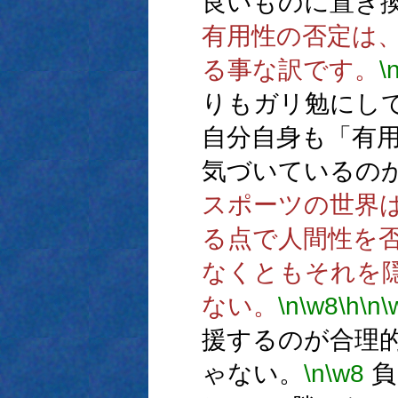
良いものに置き
有用性の否定は
る事な訳です。
\
りもガリ勉にし
自分自身も「有
気づいているの
スポーツの世界
る点で人間性を
なくともそれを
ない。
\n
\w8
\h
\n
\
援するのが合理
ゃない。
\n
\w8
負