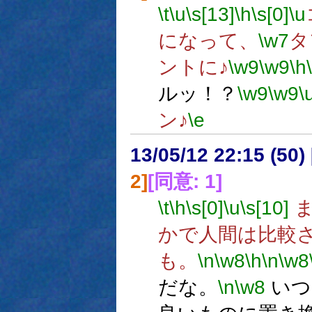
\t
\u
\s[13]
\h
\s[0]
\u
になって、
\w7
タ
ントに♪
\w9
\w9
\h
ルッ！？
\w9
\w9
\
ン♪
\e
13/05/12 22:15 (
2]
[同意: 1]
\t
\h
\s[0]
\u
\s[10]
ま
かで人間は比較
も。
\n
\w8
\h
\n
\w8
だな。
\n
\w8
いつ