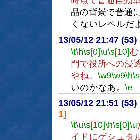
時点で普通自動車
品の背景で普通
くないレベルだ
13/05/12 21:47 (
\t
\h
\s[0]
\u
\s[10]
む
門で役所への浸
やね。
\w9
\w9
\h
\s
いのかなあ。
\e
13/05/12 21:51 (
1]
\t
\u
\s[10]
\h
\s[0]
\u
イドにゲシュタ