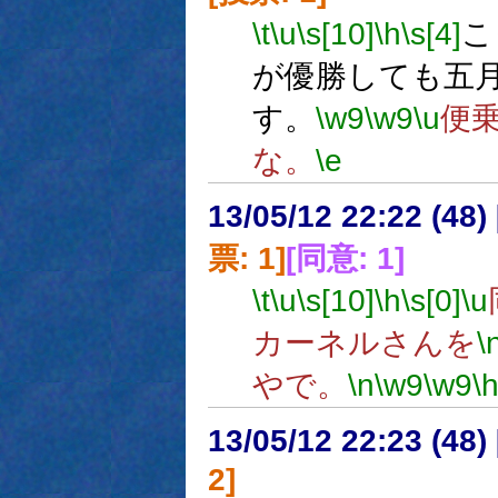
\t
\u
\s[10]
\h
\s[4]
こ
が優勝しても五
す。
\w9
\w9
\u
便
な。
\e
13/05/12 22:22 (
票: 1]
[同意: 1]
\t
\u
\s[10]
\h
\s[0]
\u
カーネルさんを
\
やで。
\n
\w9
\w9
\
13/05/12 22:23 (
2]