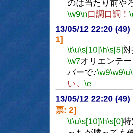
のは当たり前や
\w9
\n
口調口調！
\
13/05/12 22:20 (
1]
\t
\u
\s[10]
\h
\s[5]
対
\w7
オリエンテー
バーで♪
\w9
\w9
\u
い。
\e
13/05/12 22:20 (
票: 2]
\t
\u
\s[10]
\h
\s[0]
特
っちが勝っても