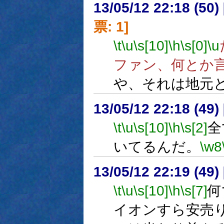
13/05/12 22:18 (
票: 1]
\t
\u
\s[10]
\h
\s[0]
\u
ファン、何とか
や、それは地元
13/05/12 22:18 (
\t
\u
\s[10]
\h
\s[2]
全
いてるんだ。
\w8
13/05/12 22:19 (
\t
\u
\s[10]
\h
\s[7]
何
イオンすら安売