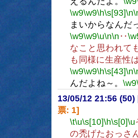
えるんだよ。
\w9
\w9
\w9
\h
\s[93]
\n
\
まいからなんだ
\w9
\w9
\u
\n
\n
‥
\w
なこと思われて
も同様に生産性
\w9
\w9
\h
\s[43]
\n
\
んだよね～。
\w9
13/05/12 21:56 (
票: 1]
\t
\u
\s[10]
\h
\s[0]
\u
の禿げたおっさ