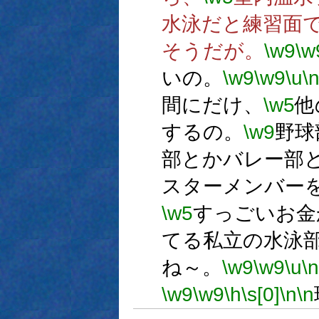
水泳だと練習面
そうだが。
\w9
\w
いの。
\w9
\w9
\u
\
間にだけ、
\w5
他
するの。
\w9
野球
部とかバレー部
スターメンバー
\w5
すっごいお金
てる私立の水泳
ね～。
\w9
\w9
\u
\n
\w9
\w9
\h
\s[0]
\n
\n