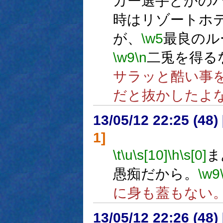
カー選手とかの
時はリゾートホ
が、
\w5
最良のル
\w9
\n
二兎を得る
サラッと酷い事
だと抜かしたよ
13/05/12 22:25 (
1]
\t
\u
\s[10]
\h
\s[0]
ま
愚痴だから。
\w9
に身も蓋もない
13/05/12 22:26 (