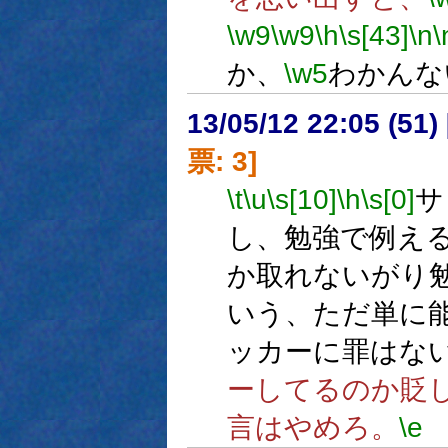
\w9
\w9
\h
\s[43]
\n
\
か、
\w5
わかんな
13/05/12 22:05 (
票: 3]
\t
\u
\s[10]
\h
\s[0]
サ
し、勉強で例える
か取れないがり
いう、ただ単に
ッカーに罪はな
ーしてるのか貶
言はやめろ。
\e