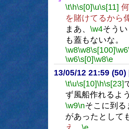
\t
\h
\s[0]
\u
\s[11]
何
を賭けてるから
まあ、
\w4
そうい
も蓋もないな。
\w8
\w8
\s[100]
\w6
\w6
\s[0]
\w8
\e
13/05/12 21:59 (50
\t
\u
\s[10]
\h
\s[23]
ず風船作れるよ
\w9
\n
そこに到る
があったとして
え。
\e