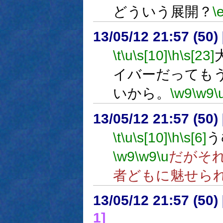
どういう展開？
\
13/05/12 21:57 (
\t
\u
\s[10]
\h
\s[23]
イバーだっても
いから。
\w9
\w9
\
13/05/12 21:57 (50
\t
\u
\s[10]
\h
\s[6]
う
\w9
\w9
\u
だがそ
者どもに魅せら
13/05/12 21:57 (
1]