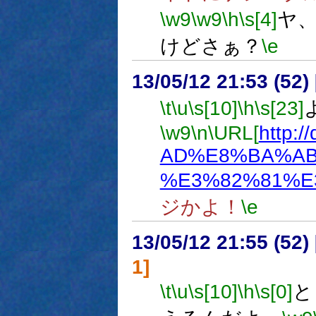
\w9
\w9
\h
\s[4]
ヤ
けどさぁ？
\e
13/05/12 21:53 (
\t
\u
\s[10]
\h
\s[23]
\w9
\n
\URL[
http:/
AD%E8%BA%AB
%E3%82%81%E
ジかよ！
\e
13/05/12 21:55 (
1]
\t
\u
\s[10]
\h
\s[0]
と