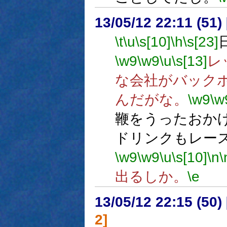
13/05/12 22:11 (
\t
\u
\s[10]
\h
\s[23]
\w9
\w9
\u
\s[13]
レ
な会社がバック
んだがな。
\w9
\w
鞭をうったおか
ドリンクもレー
\w9
\w9
\u
\s[10]
\n
\
出るしか。
\e
13/05/12 22:15 (
2]