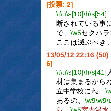
[投票: 2]
\t
\u
\s[10]
\h
\s[54]
断されている事
で、
\w5
セクハラ
ここは滅ぶべき
13/05/12 22:16 (
6]
\t
\u
\s[10]
\h
\s[41]
材は集まるから
立中学校にね、
\
あるの。
\w9
\w9
\
ら、
\w5
室内温水