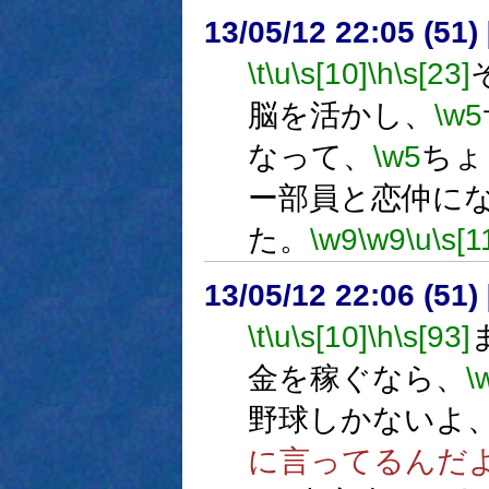
13/05/12 22:05 (
\t
\u
\s[10]
\h
\s[23]
脳を活かし、
\w5
なって、
\w5
ちょ
ー部員と恋仲に
た。
\w9
\w9
\u
\s[1
13/05/12 22:06 (
\t
\u
\s[10]
\h
\s[93]
金を稼ぐなら、
\
野球しかないよ
に言ってるんだ