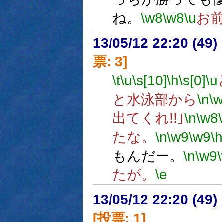
ね。
\w8
\w8
\u
お
13/05/12 22:20 (
票: 3]
\t
\u
\s[10]
\h
\s[0]
\u
と水泳部から
\n
\
出てくれ!!｣
\n
\w8
たな。
\n
\w9
\w9
\
もんだー。
\n
\w9
たが。
\e
13/05/12 22:20 (
[投票: 1]