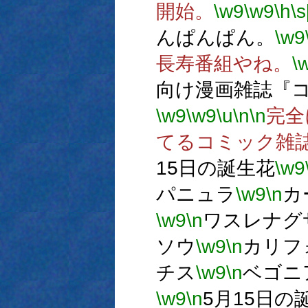
開始。
\w9
\w9
\h
\s
んぱんぱん。
\w9
長寿番組やね。
\
向け漫画雑誌『
\w9
\w9
\u
\n
\n
完全
てるコミック雑
15日の誕生花
\w9
パニュラ
\w9
\n
カ
\w9
\n
ワスレナグ
ソウ
\w9
\n
カリフ
チス
\w9
\n
ベゴニ
\w9
\n
5月15日