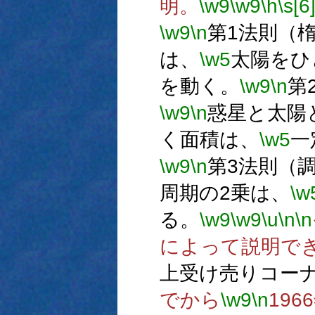
明。
\w9
\w9
\h
\s[6
\w9
\n
第1法則（
は、
\w5
太陽をひ
を動く。
\w9
\n
第
\w9
\n
惑星と太陽
く面積は、
\w5
一
\w9
\n
第3法則（
周期の2乗は、
\w
る。
\w9
\w9
\u
\n
\n
によって説明で
上受け売りコー
でから
\w9
\n
19