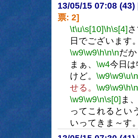
13/05/15 07:08 (
票: 2]
\t
\u
\s[10]
\h
\s[4]
さ
日でございます
\w9
\w9
\h
\n
\n
だか
まぁ、
\w4
今日は
けど。
\w9
\w9
\u
\
せる。
\w9
\w9
\h
\
\w9
\w9
\n
\s[0]
ま
ってこれるとい
いってきま～す