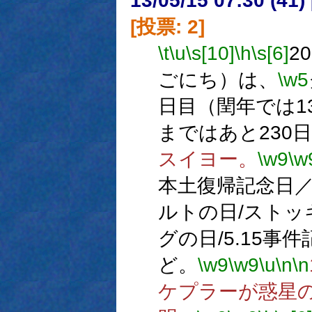
13/05/15 07:30 (
[投票: 2]
\t
\u
\s[10]
\h
\s[6]
2
ごにち）は、
\w5
日目（閏年では1
まではあと230
スイヨー。
\w9
\w
本土復帰記念日／
ルトの日/ストッ
グの日/5.15事
ど。
\w9
\w9
\u
\n
\n
ケプラーが惑星