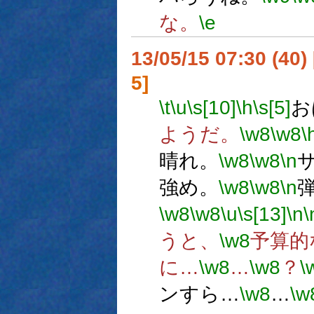
な。
\e
13/05/15 07:30 (
5]
\t
\u
\s[10]
\h
\s[5]
お
ようだ。
\w8
\w8
\
晴れ。
\w8
\w8
\n
強め。
\w8
\w8
\n
弾
\w8
\w8
\u
\s[13]
\n
\
うと、
\w8
予算的
に…
\w8
…
\w8
？
\
ンすら…
\w8
…
\w