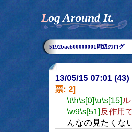
Log Around It.
5192baeb00000001周辺のログ
13/05/15 07:01 (
票: 2]
\t
\h
\s[0]
\u
\s[15]
ル
\w9
\s[51]
反作用
んなの見たくな