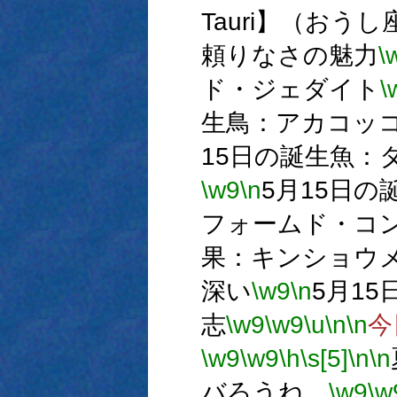
Tauri】（おうし
頼りなさの魅力
\
ド・ジェダイト
\
生鳥：アカコッ
15日の誕生魚：
\w9
\n
5月15日
フォームド・コ
果：キンショウ
深い
\w9
\n
5月1
志
\w9
\w9
\u
\n
\n
今
\w9
\w9
\h
\s[5]
\n
\n
バろうね。
\w9
\w