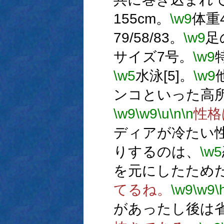
155cm。
\w9
体重4
79/58/83。
\w9
足
サイズ7号。
\w9
\w5
水泳[5]。
\w9
ンコといった高
\w9
\w9
\u
\n
\n
性格
ディアが冷たい
りするのは、
\w5
を元にしたため
てるね。
\w9
\w9
\
があったし後は