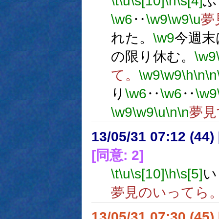
\t
\u
\s[10]
\h
\s[4]
ふ
\w6
‥
\w9
\w9
\u
夢
れた。
\w9
今週末
の限り休む。
\w9
て。
\w9
\w9
\h
\n
\n
り
\w6
‥
\w6
‥
\w9
\w9
\w9
\u
\n
\n
夢見
13/05/31 07:12 (
[同意: 2]
\t
\u
\s[10]
\h
\s[5]
い
夢見のいってら
13/05/31 07:30 (