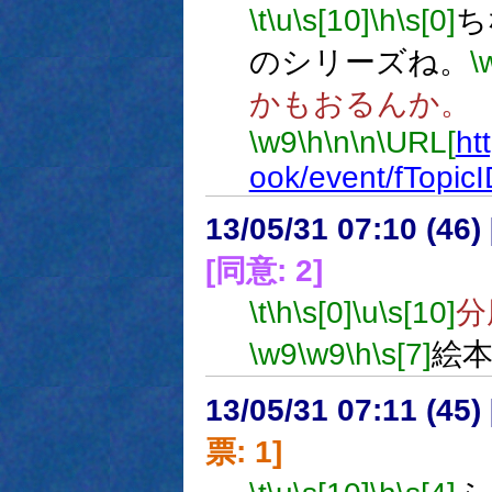
\t
\u
\s[10]
\h
\s[0]
ち
のシリーズね。
\
かもおるんか。
\w9
\h
\n
\n
\URL[
ht
ook/event/fTopicI
13/05/31 07:10 (
[同意: 2]
\t
\h
\s[0]
\u
\s[10]
分
\w9
\w9
\h
\s[7]
絵
13/05/31 07:11 (
票: 1]