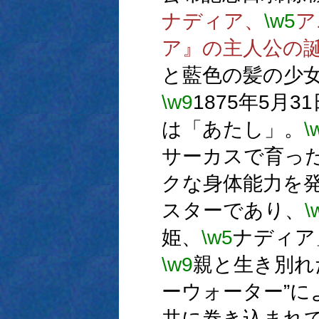
ナディア、
\w5
ア
ア』の主人公の
と藍色の髪の少
\w9
1875年5月3
は「あたし」。
\
サーカスで育っ
クな身体能力を
スターであり、
\
姫、
\w5
ナディア
\w9
親と生き別れ
ーウォーター”
共に巻き込まれ