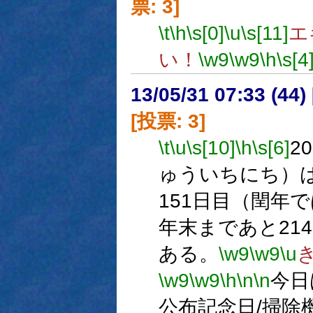
票: 3]
\t
\h
\s[0]
\u
\s[11]
エ
い！
\w9
\w9
\h
\s[4
13/05/31 07:33 (
[投票: 3]
\t
\u
\s[10]
\h
\s[6]
2
ゅういちにち）
151日目（閏年
年末まであと21
ある。
\w9
\w9
\u
\w9
\w9
\h
\n
\n
今日
公布記念日/掃除