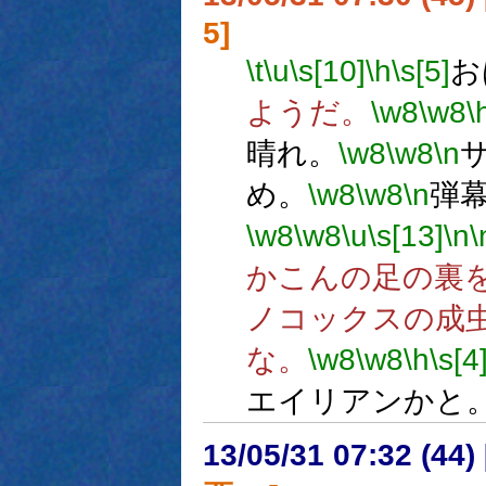
5]
\t
\u
\s[10]
\h
\s[5]
お
ようだ。
\w8
\w8
\
晴れ。
\w8
\w8
\n
め。
\w8
\w8
\n
弾幕
\w8
\w8
\u
\s[13]
\n
\
かこんの足の裏
ノコックスの成
な。
\w8
\w8
\h
\s[4
エイリアンかと
13/05/31 07:32 (