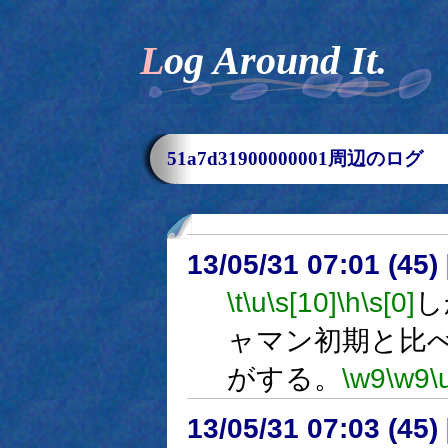
Log Around It.
51a7d31900000001周辺のログ
13/05/31 07:01 (
\t
\u
\s[10]
\h
\s[0]
し
ャマン初期と比
がする。
\w9
\w9
\
13/05/31 07:03 (