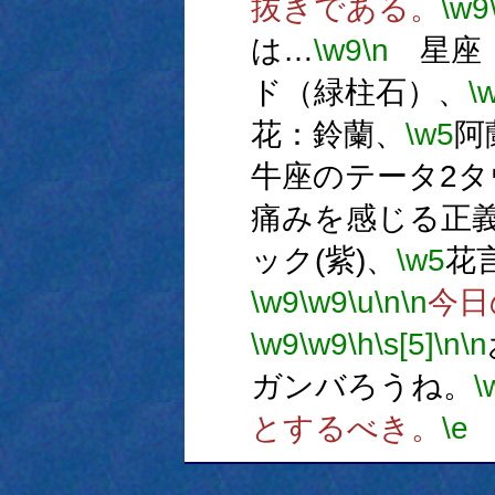
抜きである。
\w9
は…
\w9
\n
星座：
ド（緑柱石）、
\
花：鈴蘭、
\w5
阿
牛座のテータ2タ
痛みを感じる正
ック(紫)、
\w5
花
\w9
\w9
\u
\n
\n
今日
\w9
\w9
\h
\s[5]
\n
\n
ガンバろうね。
\
とするべき。
\e