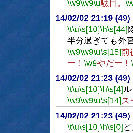
\w9
\w9
\u
駄目。
\
14/02/02 21:19 (
\t
\u
\s[10]
\h
\s[44]
半分過ぎても外
\w9
\w9
\u
\s[15]
前
ー！
\w9
やだー！
14/02/02 21:23 (
\t
\u
\s[10]
\h
\s[4]
ル
\w9
\w9
\u
\s[14]
ス
14/02/02 21:23 (
\t
\u
\s[10]
\h
\s[0]
ど