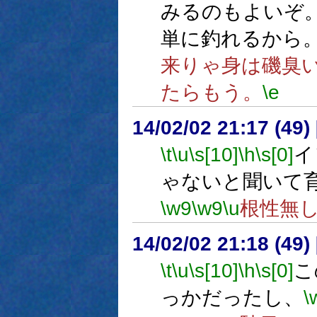
みるのもよいぞ
単に釣れるから
来りゃ身は磯臭
たらもう。
\e
14/02/02 21:17 (
\t
\u
\s[10]
\h
\s[0]
イ
ゃないと聞いて
\w9
\w9
\u
根性無
14/02/02 21:18 (
\t
\u
\s[10]
\h
\s[0]
こ
っかだったし、
\