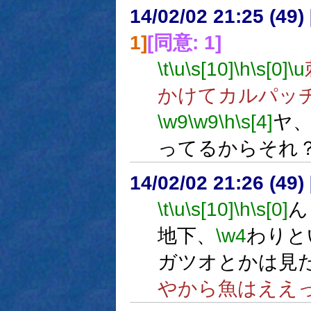
14/02/02 21:25 (
1]
[同意: 1]
\t
\u
\s[10]
\h
\s[0]
\u
かけてカルパッ
\w9
\w9
\h
\s[4]
ヤ
ってるからそれ
14/02/02 21:26 (
\t
\u
\s[10]
\h
\s[0]
ん
地下、
\w4
わりと
ガツオとかは見
やから魚はええ