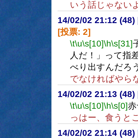
いう話じゃない
14/02/02 21:12 (
[投票: 2]
\t
\u
\s[10]
\h
\s[31]
人だ！」って指
べり出すんだろ
でなければやら
14/02/02 21:13 (
\t
\u
\s[10]
\h
\s[0]
赤
っはー、食うと
14/02/02 21:14 (