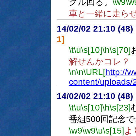
クル回る。
\w9
\w
車と一緒に走ら
14/02/02 21:10 (
1]
\t
\u
\s[10]
\h
\s[70]
解せんかコレ？
\n
\n
\URL[
http://
content/uploads/
14/02/02 21:10 (
\t
\u
\s[10]
\h
\s[23]
番組500回記念で
\w9
\w9
\u
\s[15]
よ