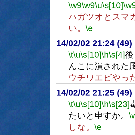
\w9
\w9
\u
\s[10]
\w
ハガツオとスマ
い。
\e
14/02/02 21:24 (
\t
\u
\s[10]
\h
\s[4]
後
んこに潰された
ウチワエビやっ
14/02/02 21:25 (
\t
\u
\s[10]
\h
\s[23]
たいと申すか。
\
しな。
\e