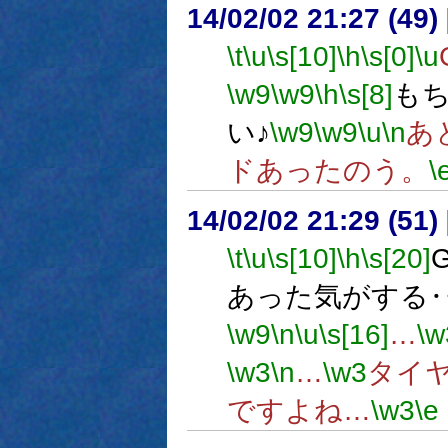
14/02/02 21:27 (
\t
\u
\s[10]
\h
\s[0]
\u
\w9
\w9
\h
\s[8]
も
い♪
\w9
\w9
\u
\n
あ
ドあったのう。
\
14/02/02 21:29 (
\t
\u
\s[10]
\h
\s[20]
あった気がする
\w9
\n
\u
\s[16]
…
\w
\w3
\n
…
\w3
タイ
ですよね…
\w3
\e