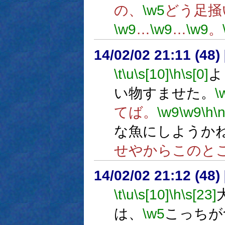
の、
\w5
どう足掻
\w9
…
\w9
…
\w9
。
14/02/02 21:11 (
\t
\u
\s[10]
\h
\s[0]
よ
い物すませた。
\
てば。
\w9
\w9
\h
\
な魚にしようか
せやからこのと
14/02/02 21:12 (
\t
\u
\s[10]
\h
\s[23]
は、
\w5
こっちが