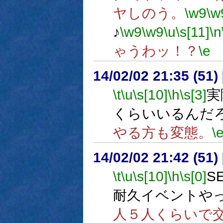
ヤしのう。
\w9
\w
♪
\w9
\w9
\u
\s[11]
\n
ゃうわッ！？
\e
14/02/02 21:35 (
\t
\u
\s[10]
\h
\s[3]
実
くらいいるんだ
やる方も変態。
\
14/02/02 21:42 (
\t
\u
\s[10]
\h
\s[0]
S
耐久イベントや
人５人くらいで