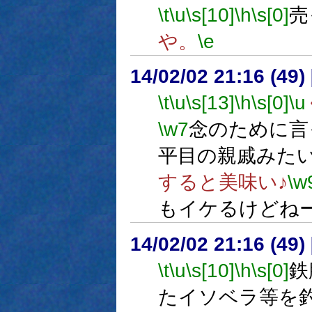
\t
\u
\s[10]
\h
\s[0]
売
や。
\e
14/02/02 21:16 (
\t
\u
\s[13]
\h
\s[0]
\u
\w7
念のために言
平目の親戚みた
すると美味い♪
\w
もイケるけどね
14/02/02 21:16 (
\t
\u
\s[10]
\h
\s[0]
鉄
たイソベラ等を