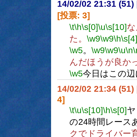
14/02/02 21:31 (
[投票: 3]
\t
\h
\s[0]
\u
\s[10]
な
た。
\w9
\w9
\h
\s[4
\w5
。
\w9
\w9
\u
\n
\
んだほうが良か
\w5
今日はこの辺
14/02/02 21:34 (
4]
\t
\u
\s[10]
\h
\s[0]
ヤ
の24時間レース
クでドライバー