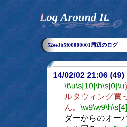
Log Around It.
52ee3b5f00000001周辺のログ
14/02/02 21:06 (
\t
\u
\s[10]
\h
\s[0]
\u
ルタウィング買
ん。
\w9
\w9
\h
\s[4
ダーからのオー