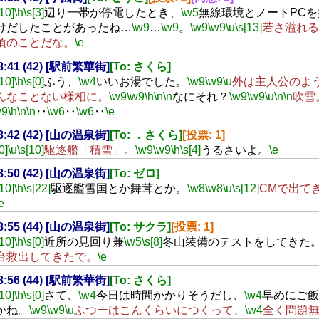
[10]
\h
\s[3]
辺り一帯が停電したとき、
\w5
無線環境とノートPC
けだしたことがあったね…
\w9
…
\w9
。
\w9
\w9
\u
\s[13]
若さ溢れる
頃のことだな。
\e
18:41 (42) [駅前繁華街]
[To: さくら]
[10]
\h
\s[0]
ふう、
\w4
いいお湯でした。
\w9
\w9
\u
外は主人公のよ
んなことない様相に。
\w9
\w9
\h
\n
\n
なにそれ？
\w9
\w9
\u
\n
\n
吹雪
w9
\h
\n
\n
‥
\w6
‥
\w6
‥
\e
18:42 (42) [山の温泉街]
[To: ．さくら]
[投票: 1]
0]
\u
\s[10]
駆逐艦「積雪」。
\w9
\w9
\h
\s[4]
うるさいよ。
\e
18:50 (42) [山の温泉街]
[To: ゼロ]
[10]
\h
\s[22]
駆逐艦雪国とか舞茸とか。
\w8
\w8
\u
\s[12]
CMで出て
e
18:55 (44) [山の温泉街]
[To: サクラ]
[投票: 1]
[10]
\h
\s[0]
近所の見回り兼
\w5
\s[8]
冬山装備のテストをしてきた
台救出してきたで。
\e
18:56 (44) [駅前繁華街]
[To: さくら]
[10]
\h
\s[0]
さて、
\w4
今日は時間かかりそうだし、
\w4
早めにご飯
かね。
\w9
\w9
\u
ふつーはこんくらいにつくって、
\w4
全く問題