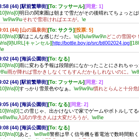
18:58 (44) [駅前繁華街]
[To: フッサール]
[同意: 1]
[10]
\h
\s[0]
明日の関東圏は朝まで雪だがその後晴れてちょっとは
。
\w9
\w9
\u
それで雪溶ければエエが。
\e
19:01 (44) [山の温泉街]
[To: サクラ]
[投票: 5]
[10]
\h
\s[0]
駅はこんな感じだった。
\s[4]
\u
\w9
\w9
\n
どこの雪国や
\h
\s[9]
\URL[キャンセル][
http://bottle.boy.jp/src/btl002024.jpg
][
\e
19:02 (44) [海浜公園街]
[To: なる]
[10]
\h
\s[0]
雨に変わる予報は段階的になかったことにされちゃっ
w8
\u
雨が降れば雪かきしなくてもすんだかもしれないのに。
\w
19:02 (44) [駅前繁華街]
[To: フッサール]
[同意: 2]
[10]
\h
\s[0]
すっかり雪景色やなぁ。
\w9
\w9
\u
慣れとらんと十分危
19:05 (44) [海浜公園街]
[To: なる]
[同意: 2]
[10]
\h
\s[0]
この雪じゃ、出かけないで家でゲームやボトルしてる
\w8
\w8
\u
入試の学生さんは大変だろうが。
\w8
\e
19:08 (44) [海浜公園街]
[To: なる]
[10]
\h
\s[0]
あと。
\w8
\w8
警察は早く信号機を蓄電池で数時間動く