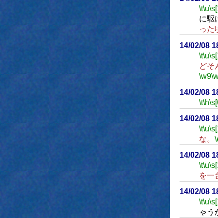
\t
\u
\s
に駆
った
14/02/08 
\t
\u
\s
どそ
\w9
\
14/02/08 
\t
\h
\s[
14/02/08 
\t
\u
\s
な。
\
14/02/08 
\t
\u
\s
を一
14/02/08 
\t
\u
\s
ゃう