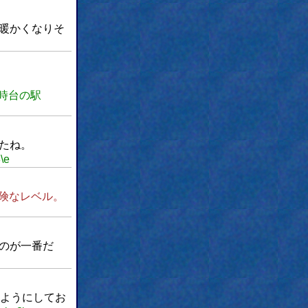
暖かくなりそ
！
18時台の駅
たね。
8
\e
険なレベル。
のが一番だ
ようにしてお