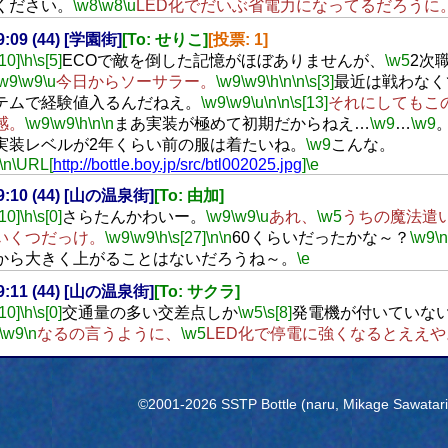
ください。
\w8
\w8
\u
LED化でだいぶ省電力になってるだろうに
19:09 (44) [学園街]
[To: せりこ]
[投票: 1]
[10]
\h
\s[5]
ECOで敵を倒した記憶がほぼありませんが、
\w5
2次
\w9
\w9
\u
今日からソーサラー。
\w9
\w9
\h
\n
\n
\s[3]
最近は戦わなく
テムで経験値入るんだねえ。
\w9
\w9
\u
\n
\n
\s[13]
それにしてもこ
感。
\w9
\w9
\h
\n
\n
まあ実装が極めて初期だからねえ…
\w9
…
\w9
実装レベルが2年くらい前の服は着たいね。
\w9
こんな。
\n
\URL[
http://bottle.boy.jp/src/btl002025.jpg
]
\e
19:10 (44) [山の温泉街]
[To: 由加]
[10]
\h
\s[0]
さらたんかわいー。
\w9
\w9
\u
あれ、
\w5
うちの魔法遣
いくつだっけ。
\w9
\w9
\h
\s[27]
\n
\n
60くらいだったかな～？
\w9
\n
から大きく上がることはないだろうね～。
\e
19:11 (44) [山の温泉街]
[To: サクラ]
[10]
\h
\s[0]
交通量の多い交差点しか
\w5
\s[8]
発電機が付いていな
\w9
\n
なるの言うように、
\w5
LED化で停電に強くなるとええや
©2001-2026 SSTP Bottle (naru, Mikage Sawatari) 