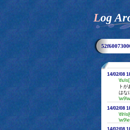
Log Ar
52f60073
14/02/08 
\t
\u
\s
トが
はな
\w9
\
14/02/08 
\t
\h
\s[
\w9
\e
14/02/08 