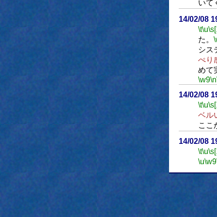
いて
14/02/08 
\t
\u
\s
た。
シス
ぺり
めて
\w9
\n
14/02/08 
\t
\u
\s
ベル
ここ
14/02/08 
\t
\u
\s
\u
\w9