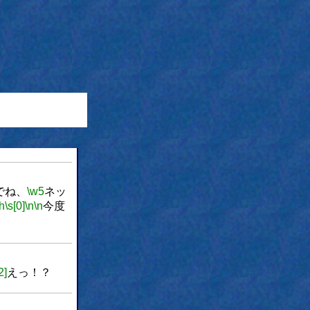
でね、
\w5
ネッ
\h
\s[0]
\n
\n
今度
2]
えっ！？