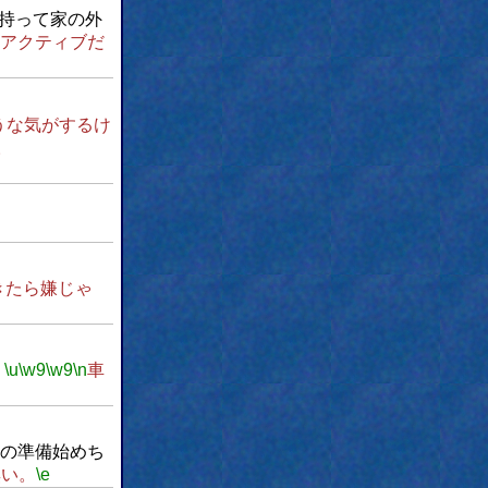
を持って家の外
アクティブだ
うな気がするけ
。
きたら嫌じゃ
。
\u
\w9
\w9
\n
車
の準備始めち
無い。
\e