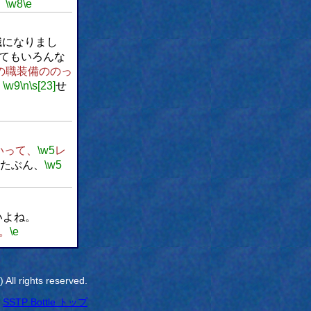
。
\w8
\e
職になりまし
てもいろんな
の職装備ののっ
。
\w9
\n
\s[23]
せ
いって、
\w5
レ
たぶん、
\w5
いよね。
。
\e
All rights reserved.
SSTP Bottle トップ