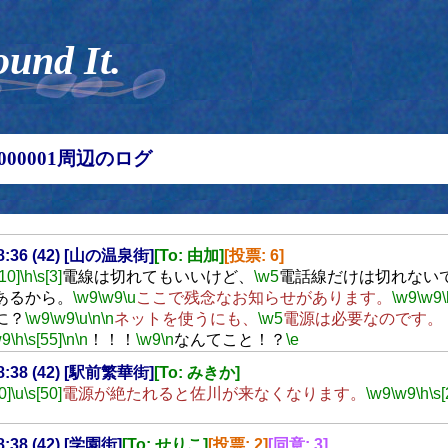
ound It.
00000001周辺のログ
18:36 (42) [山の温泉街]
[To: 由加]
[投票: 6]
[10]
\h
\s[3]
電線は切れてもいいけど、
\w5
電話線だけは切れない
あるから。
\w9
\w9
\u
ここで残念なお知らせがあります。
\w9
\w9
に？
\w9
\w9
\u
\n
\n
ネットを使うにも、
\w5
電源は必要なのです。
w9
\h
\s[55]
\n
\n
！！！
\w9
\n
なんてこと！？
\e
18:38 (42) [駅前繁華街]
[To: みきか]
0]
\u
\s[50]
電源が絶たれると佐川が来なくなります。
\w9
\w9
\h
\s[
18:38 (42) [学園街]
[To: せりこ]
[投票: 2]
[同意: 3]