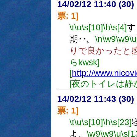
14/02/12 11:40 (
票: 1]
\t
\u
\s[10]
\h
\s[4]
す
期‥。
\n
\w9
\w9
\u
りで良かったと
らkwsk]
[
http://www.nico
[夜のトイレは静
14/02/12 11:43 (
票: 1]
\t
\u
\s[10]
\h
\s[23]
よ。
\w9
\w9
\u
\s[1