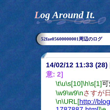
Log Around It.
52fae05600000001周辺のログ
14/02/12 11:33 (
意: 2]
\t
\u
\s[10]
\h
\s[1]
可
\w9
\w9
\n
さすが
\n
\URL[
http://blo
1787887.html
]
\e