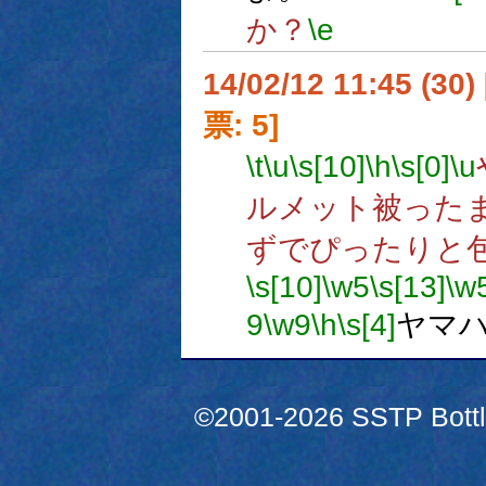
か？
\e
14/02/12 11:45 (
票: 5]
\t
\u
\s[10]
\h
\s[0]
\u
ルメット被った
ずでぴったりと
\s[10]
\w5
\s[13]
\w
9
\w9
\h
\s[4]
ヤマ
©2001-2026 SSTP Bottle 