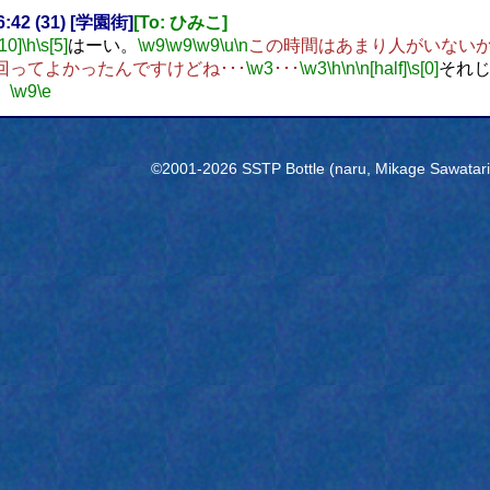
16:42 (31) [学園街]
[To: ひみこ]
[10]
\h
\s[5]
はーい。
\w9
\w9
\w9
\u
\n
この時間はあまり人がいない
回ってよかったんですけどね･･･
\w3
･･･
\w3
\h
\n
\n[half]
\s[0]
それ
。
\w9
\e
©2001-2026 SSTP Bottle (naru, Mikage Sawatari) 