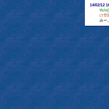
14/02/12 
\t
\u
\s
け空
みー