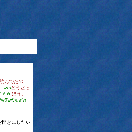
読んでたの
、
\w5
どうだっ
9
\u
\n
\n
ほう。
\w9
\w9
\u
\n
\n
お開きにしたい