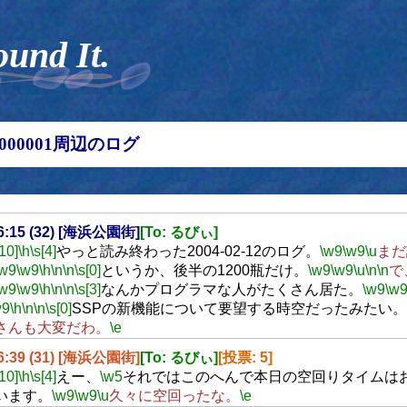
ound It.
00000001周辺のログ
16:15 (32) [海浜公園街]
[To: るびぃ]
[10]
\h
\s[4]
やっと読み終わった2004-02-12のログ。
\w9
\w9
\u
まだ
\w9
\w9
\h
\n
\n
\s[0]
というか、後半の1200瓶だけ。
\w9
\w9
\u
\n
\n
で
\w9
\w9
\h
\n
\n
\s[3]
なんかプログラマな人がたくさん居た。
\w9
\w
w9
\h
\n
\n
\s[0]
SSPの新機能について要望する時空だったみたい。
さんも大変だわ。
\e
16:39 (31) [海浜公園街]
[To: るびぃ]
[投票: 5]
[10]
\h
\s[4]
えー、
\w5
それではこのへんで本日の空回りタイムは
います。
\w9
\w9
\u
久々に空回ったな。
\e