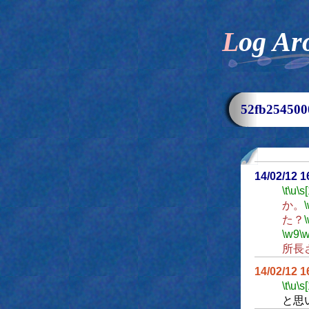
Log Ar
52fb2545
14/02/12 
\t
\u
\s
か。
た？
\w9
\
所長
14/02/12 
\t
\u
\s
と思