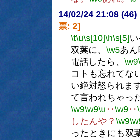
14/02/24 21:08 (
票: 2]
\t
\u
\s[10]
\h
\s[5]
い
双葉に、
\w5
あん
電話したら、
\w9
コトも忘れてな
い絶対怒られま
て言われちゃっ
\w9
\w9
\u
‥
\w9
‥
したんや？
\w9
\w
ったときにも双