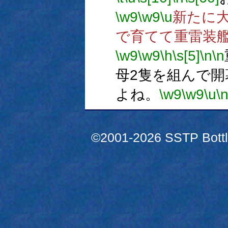
\w9
\w9
\u
新たに大
で育てて重雷装
\w9
\w9
\h
\s[5]
\n
\n
母2隻を組んで開
よね。
\w9
\w9
\u
\
©2001-2026 SSTP Bottle 