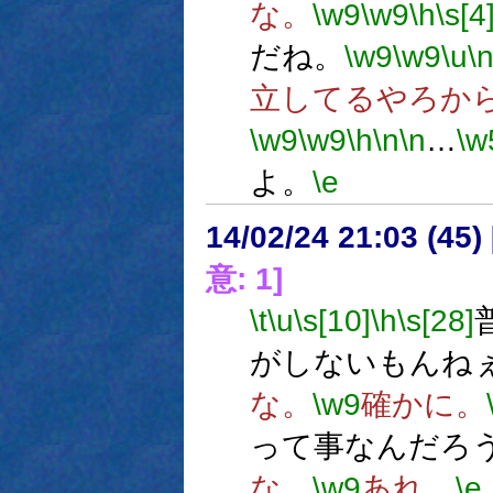
な。
\w9
\w9
\h
\s[4
だね。
\w9
\w9
\u
\
立してるやろか
\w9
\w9
\h
\n
\n
…
\w
よ。
\e
14/02/24 21:03 (
意: 1]
\t
\u
\s[10]
\h
\s[28]
がしないもんね
な。
\w9
確かに。
って事なんだろ
な。
\w9
あれ。
\e