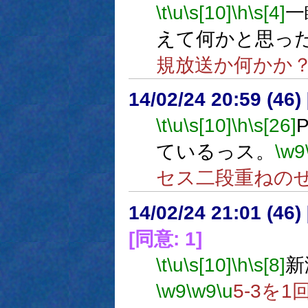
\t
\u
\s[10]
\h
\s[4]
一
えて何かと思っ
規放送か何かか
14/02/24 20:59 (
\t
\u
\s[10]
\h
\s[26]
ているっス。
\w9
セス二段重ねの
14/02/24 21:01 (
[同意: 1]
\t
\u
\s[10]
\h
\s[8]
新
\w9
\w9
\u
5-3を