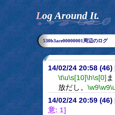
Log Around It.
530b3ace00000001周辺のログ
14/02/24 20:58 (
\t
\u
\s[10]
\h
\s[0]
ま
放だし。
\w9
\w9
\
14/02/24 20:59 (
意: 1]