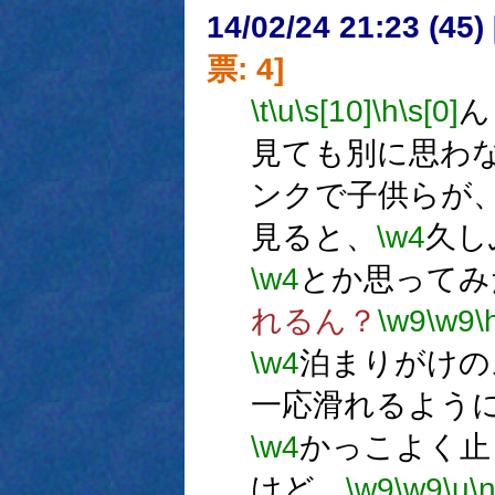
14/02/24 21:23 (
票: 4]
\t
\u
\s[10]
\h
\s[0]
ん
見ても別に思わ
ンクで子供らが
見ると、
\w4
久し
\w4
とか思ってみ
れるん？
\w9
\w9
\
\w4
泊まりがけの
一応滑れるよう
\w4
かっこよく止
けど。
\w9
\w9
\u
\