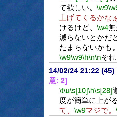
て欲しい。
\w9
\w
上げてくるかな
けるけど、
\w4
無
減らないとかだ
たまらないかも
\w9
\w9
\h
\n
\n
それ
14/02/24 21:22 (
意: 2]
\t
\u
\s[10]
\h
\s[28]
度が簡単に上が
て。
\w9
マジで。