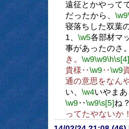
遠征とかやって
だったから、
\w9
寝落ちした双葉
1、
\w5
各部材マ
事があったのさ
き。
\w9
\w9
\h
\s[4
貴様‥
\w9
‥
\w9
通の意思をなん
い、
\w4
いやまあ
\w9
‥
\w9
\s[5]
ね
ってたやないか
14/02/24 21:08 (