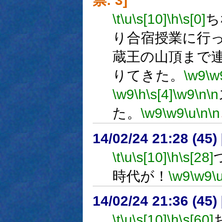
票: 3]
\t
\u
\s[10]
\h
\s[0]
ち
り合宿授業に行
蔵王の山頂まで
りてきた。
\w9
\w
\w9
\h
\s[4]
\w9
\n
\n
た。
\w9
\w9
\u
\n
\n
14/02/24 21:28 (
\t
\u
\s[10]
\h
\s[28]
時代が！
\w9
\w9
\
14/02/24 21:36 (
\t
\u
\s[10]
\h
\s[60]