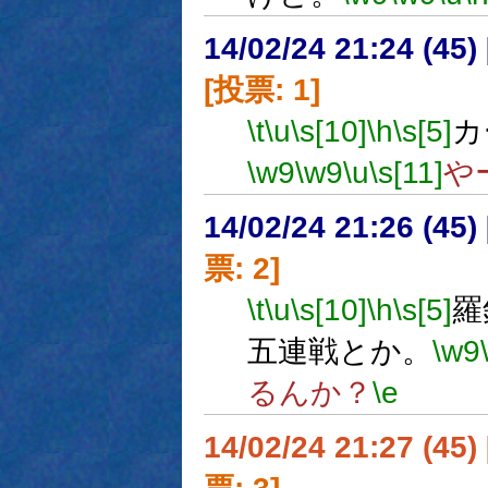
14/02/24 21:24 (
[投票: 1]
\t
\u
\s[10]
\h
\s[5]
カ
\w9
\w9
\u
\s[11]
や
14/02/24 21:26 (
票: 2]
\t
\u
\s[10]
\h
\s[5]
羅
五連戦とか。
\w9
るんか？
\e
14/02/24 21:27 (