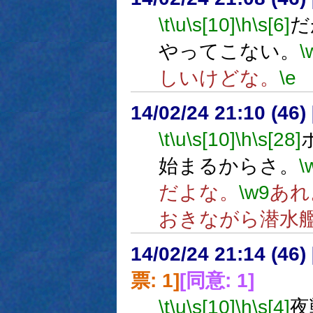
\t
\u
\s[10]
\h
\s[6]
だ
やってこない。
\
しいけどな。
\e
14/02/24 21:10 (
\t
\u
\s[10]
\h
\s[28]
始まるからさ。
\
だよな。
\w9
あれ
おきながら潜水
14/02/24 21:14 (
票: 1]
[同意: 1]
\t
\u
\s[10]
\h
\s[4]
夜