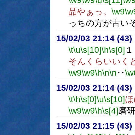
\w9
\w9
\u
\s[11]
\w
品やぁっ。
\w9
\w
っちの方が古い
15/02/03 21:14 (
\t
\u
\s[10]
\h
\s[0]
１
そんくらいいく
\w9
\w9
\h
\n
\n
‥
\w
15/02/03 21:14 (
\t
\h
\s[0]
\u
\s[10]
ほ
\w9
\w9
\h
\s[4]
磨
15/02/03 21:15 (