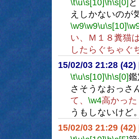
\t
\u
\s[10]
\h
\s[0]
と
えしかないのが
\w9
\w9
\u
\s[10]
\w
い、Ｍ１８糞猫
したらぐちゃぐ
15/02/03 21:28 (
\t
\u
\s[10]
\h
\s[0]
鑑
さそうなおっさ
て、
\w4
高かった
うもしないけど
15/02/03 21:29 (42