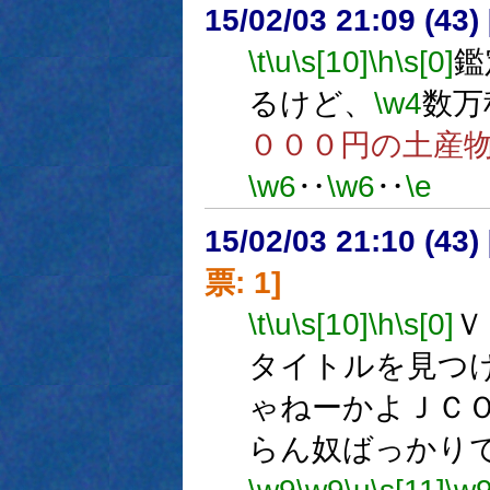
15/02/03 21:09 (
\t
\u
\s[10]
\h
\s[0]
鑑
るけど、
\w4
数万
０００円の土産
\w6
‥
\w6
‥
\e
15/02/03 21:10 (
票: 1]
\t
\u
\s[10]
\h
\s[0]
Ｖ
タイトルを見つ
ゃねーかよＪＣ
らん奴ばっかり