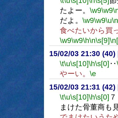
\t
\u
\s[10]
\h
\s[5]
節
たよー。
\w9
\w9
\
だよ。
\w9
\w9
\u
\
食べたいから買
\w9
\w9
\h
\n
\s[9]
\n
15/02/03 21:30 (
\t
\u
\s[10]
\h
\s[0]
‥
やーい。
\e
15/02/03 21:31 (
\t
\u
\s[10]
\h
\s[0]
７
まけた骨董商も
でまけたいうた