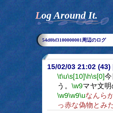
Log Around It.
54d0bf3100000001周辺のログ
15/02/03 21:02 (
\t
\u
\s[10]
\h
\s[0]
今
う。
\w9
マヤ文明
\w9
\w9
\u
なんら
っ赤な偽物とみ