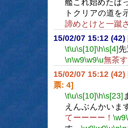
艦これ始めたば
トクリアの道を
諦めとけと一蹴
15/02/07 15:12 (
\t
\u
\s[10]
\h
\s[4]
先
\n
\w9
\w9
\u
無茶
15/02/07 15:12 (
票: 4]
\t
\u
\s[10]
\h
\s[23]
えんぶんかいま
てーーーー！
\w9