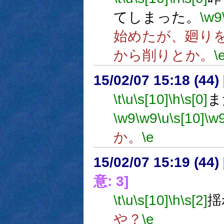
てしまった。
\w9
始めたが、廻り
から削りとか。
\
15/02/07 15:18 (
\t
\u
\s[10]
\h
\s[0]
ま
\w9
\w9
\u
\s[10]
\w
か。
\e
15/02/07 15:19 (
意: 3]
\t
\u
\s[10]
\h
\s[2]
揺
や？
\e