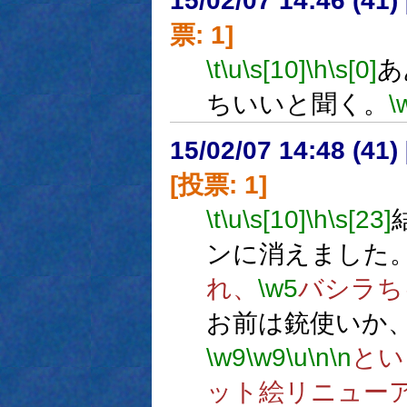
15/02/07 14:46 (
票: 1]
\t
\u
\s[10]
\h
\s[0]
あ
ちいいと聞く。
\
15/02/07 14:48 (
[投票: 1]
\t
\u
\s[10]
\h
\s[23]
ンに消えました
れ、
\w5
バシラち
お前は銃使いか
\w9
\w9
\u
\n
\n
とい
ット絵リニュー