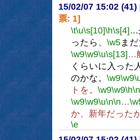
15/02/07 15:02 (
票: 1]
\t
\u
\s[10]
\h
\s[4]
…
ったら、
\w5
まだ
\w9
\w9
\u
\s[13]
…
くらいに入った
のかな。
\w9
\w9
\
トを。
\w9
\w9
\h
\
\w9
\w9
\u
\n
\n
…
\w
か、新年だった
\e
15/02/07 15:02 (