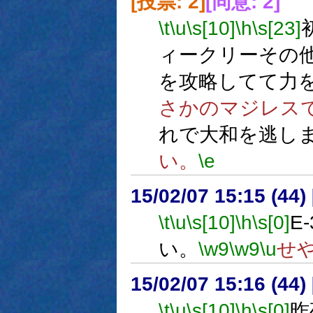
[投票: 2]
[同意: 2]
\t
\u
\s[10]
\h
\s[23]
ィークリーその
を攻略してて力
さかのマジレス
れで大和を逃し
い。
\e
15/02/07 15:15 (
\t
\u
\s[10]
\h
\s[0]
E
い。
\w9
\w9
\u
せ
15/02/07 15:16 (
\t
\u
\s[10]
\h
\s[0]
昨