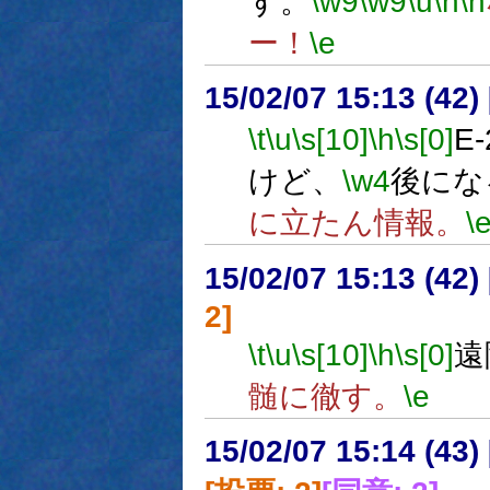
す。
\w9
\w9
\u
\n
\n
ー！
\e
15/02/07 15:13 (
\t
\u
\s[10]
\h
\s[0]
E
けど、
\w4
後にな
に立たん情報。
\
15/02/07 15:13 (
2]
\t
\u
\s[10]
\h
\s[0]
遠
髄に徹す。
\e
15/02/07 15:14 (