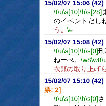
15/02/07 15:06 (
\t
\u
\s[10]
\h
\s[28]
のイベントだし
う。
\e
15/02/07 15:08 (
\t
\u
\s[10]
\h
\s[0]
刑
ねーべ。
\w8
\w8
\
衣類の取り上げ
15/02/07 15:10 (
票: 2]
\t
\u
\s[10]
\h
\s[0]
さ