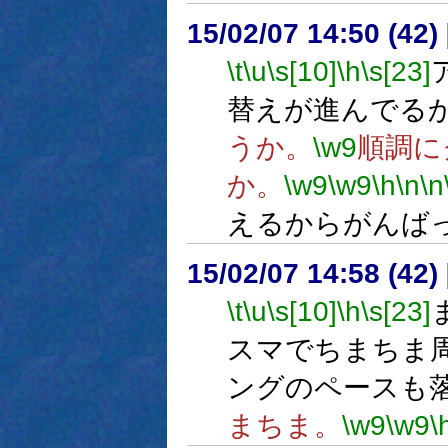
15/02/07 14:50 (
\t
\u
\s[10]
\h
\s[23]
替えが進んでる
うか。
\w9
順調に
か。
\w9
\w9
\h
\n
\n
えるからがんば
15/02/07 14:58 (
\t
\u
\s[10]
\h
\s[23]
スマでちまちま
ングのペースも
まちま。
\w9
\w9
\