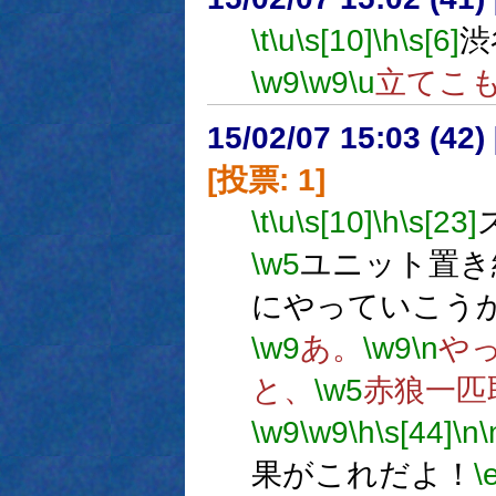
\t
\u
\s[10]
\h
\s[6]
渋
\w9
\w9
\u
立てこ
15/02/07 15:03 (
[投票: 1]
\t
\u
\s[10]
\h
\s[23]
\w5
ユニット置き
にやっていこう
\w9
あ。
\w9
\n
や
と、
\w5
赤狼一匹
\w9
\w9
\h
\s[44]
\n
\
果がこれだよ！
\