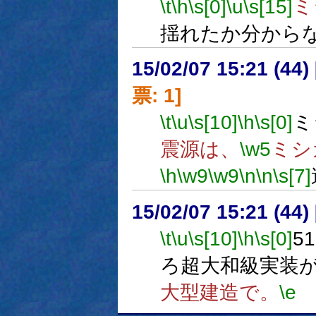
\t
\h
\s[0]
\u
\s[15]
ミ
揺れたか分から
15/02/07 15:21 (
票: 1]
\t
\u
\s[10]
\h
\s[0]
ミ
震源は、
\w5
ミシ
\h
\w9
\w9
\n
\n
\s[7]
15/02/07 15:21 (
\t
\u
\s[10]
\h
\s[0]
5
ろ超大和級実装
大型建造で。
\e