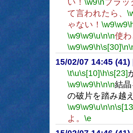
い！
\w9
\n
ブラッ
て言われたら、
\
ゃない！
\w9
\w9
\
\w9
\w9
\u
\n
\n
使わ
\w9
\w9
\h
\s[30]
\n
\
15/02/07 14:45 (
\t
\u
\s[10]
\h
\s[23]
\w9
\w9
\h
\n
\n
結晶
の破片を踏み越
\w9
\w9
\u
\n
\n
\s[13
よ。
\e