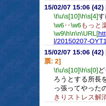
15/02/07 15:06 (
\t
\u
\s[10]
\h
\s[4]
す
\w6
‥
\w6
もっと
\w9
\h
\n
\n
\URL[
ht
l/20150207-OYT1
15/02/07 15:06 (
票: 2]
\t
\u
\s[10]
\h
\s[0]
ど
ろうとする所長
っ張ってやった
きりストレス解