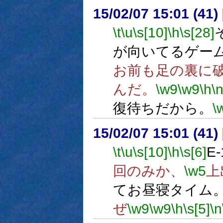
15/02/07 15:01 (
\t
\u
\s[10]
\h
\s[28]
が向いてるゲー
お前も足の裏に
んだ。
\w9
\w9
\h
\
復待ちだから。
\
15/02/07 15:01 (
\t
\u
\s[10]
\h
\s[6]
E
回のみか、
\w5
上
てお昼寝タイム
ぜ
\w9
\w9
\h
\s[5]
\n