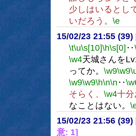
少しはいるとし
いだろう。
\e
15/02/23 21:55 (
\t
\u
\s[10]
\h
\s[0]
‥
\w4
天城さんをL
ってか。
\w9
\w9
\
\w9
\w9
\h
\n
\n
‥
\w
そらく、
\w4
十分
なことはない。
\
15/02/23 21:56 (
意: 1]