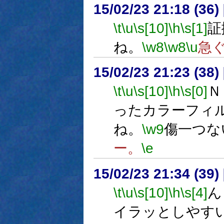
15/02/23 21:18 (
\t
\u
\s[10]
\h
\s[1]
証
ね。
\w8
\w8
\u
急
15/02/23 21:23 (
\t
\u
\s[10]
\h
\s[0]
Ｎ
ったカラーフィ
ね。
\w9
傷一つな
ー。
\e
15/02/23 21:34 (
\t
\u
\s[10]
\h
\s[4]
ん
イラッとしやす