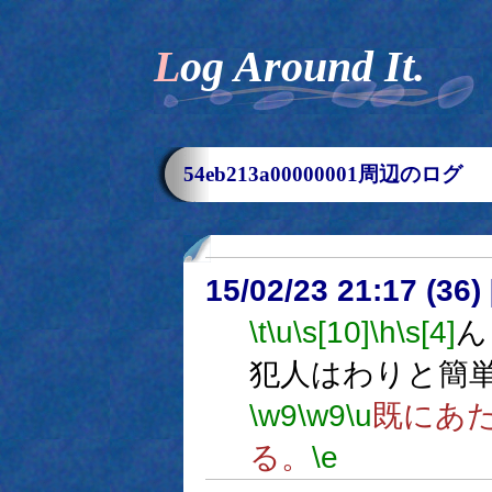
Log Around It.
54eb213a00000001周辺のログ
15/02/23 21:17 (
\t
\u
\s[10]
\h
\s[4]
ん
犯人はわりと簡
\w9
\w9
\u
既にあ
る。
\e