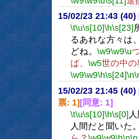
\w9
\w9
\u
\s[11]
進
15/02/23 21:43 (
\t
\u
\s[10]
\h
\s[23]
るあれな方々は
どね。
\w9
\w9
\u
ば、
\w5
世の中の
\w9
\w9
\h
\s[24]
\n
\
15/02/23 21:45 (
票: 1]
[同意: 1]
\t
\u
\s[10]
\h
\s[0]
人
人間だと聞いた
ら？
\w9
\w9
\h
\n
\n