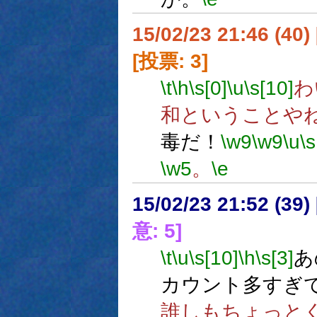
15/02/23 21:46 (
[投票: 3]
\t
\h
\s[0]
\u
\s[10]
わ
和ということや
毒だ！
\w9
\w9
\u
\
\w5
。
\e
15/02/23 21:52 (
意: 5]
\t
\u
\s[10]
\h
\s[3]
あ
カウント多すぎ
誰しもちょっと