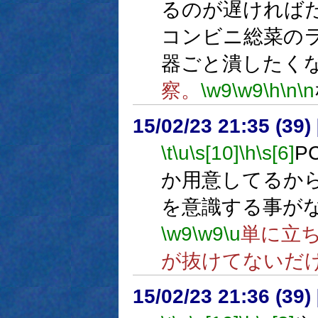
るのが遅ければ
コンビニ総菜の
器ごと潰したく
察。
\w9
\w9
\h
\n
\n
15/02/23 21:35 (
\t
\u
\s[10]
\h
\s[6]
P
か用意してるか
を意識する事が
\w9
\w9
\u
単に立
が抜けてないだ
15/02/23 21:36 (