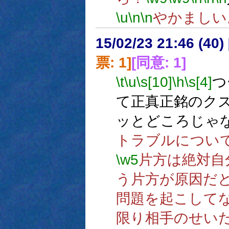
\u
\n
\n
やかましい
15/02/23 21:46 (
票: 1]
[同意: 1]
\t
\u
\s[10]
\h
\s[4]
つ
て正真正銘のク
ッとどころじゃ
トラブルについ
\w5
片方は絶対自
う片方が原因だ
問題を起こして
限り相手のせい