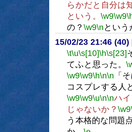
らかだと自分は
という。
\w9
\w9
\
の？
\w9
\n
という
15/02/23 21:46 (
\t
\u
\s[10]
\h
\s[23]
てふと思った。
\
\w9
\w9
\h
\n
\n
「そ
コスプレする人
\w9
\w9
\u
\n
\n
ハイ
じゃないか？
\w9
う本格的な問題
か。
\e