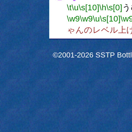
\t
\u
\s[10]
\h
\s[0]
う
\w9
\w9
\u
\s[10]
\w
ゃんのレベル上
©2001-2026 SSTP Bottle 