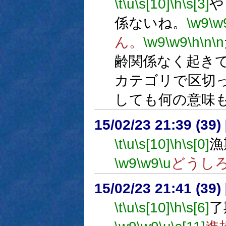
\t
\u
\s[10]
\h
\s[3]
や
係ないね。
\w9
\w
ん。
\w9
\w9
\h
\n
\n
齢関係なく起き
カテゴリで区切
しても何の意味
15/02/23 21:39 (
\t
\u
\s[10]
\h
\s[0]
漁
\w9
\w9
\u
どうし
15/02/23 21:41 (
\t
\u
\s[10]
\h
\s[6]
了