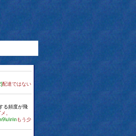
2]
配達ではない
する頻度が飛
ダメ。
w9
\u
\n
\n
もう少