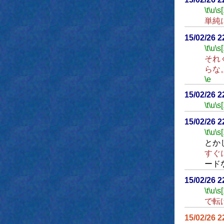
\t
\u
\s
単純
15/02/26 
\t
\u
\s
それ
らな
\e
15/02/26 
\t
\u
\s
15/02/26 
\t
\u
\s
とか
すぐ
ード
15/02/26 
\t
\u
\s
で転
15/02/26 