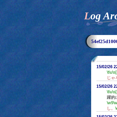
Log Ar
54ef25d1
15/02/26 
\t
\u
\s
じゃ
15/02/26 
\t
\u
\s
躍的
\w9
\
し。
\
15/02/26 