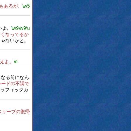
もあるが、
\w5
いよ。
\w9
\w9
\u
安くなってるか
じゃないかと。
えよ。
\e
になる前になん
カードの不調で
グラフィックカ
スリープの復帰