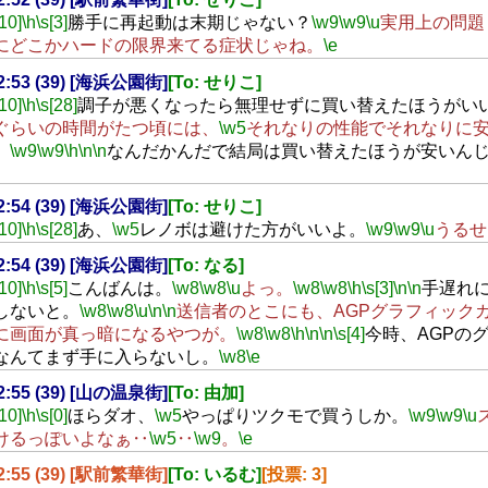
[10]
\h
\s[3]
勝手に再起動は末期じゃない？
\w9
\w9
\u
実用上の問題
にどこかハードの限界来てる症状じゃね。
\e
22:53 (39) [海浜公園街]
[To: せりこ]
[10]
\h
\s[28]
調子が悪くなったら無理せずに買い替えたほうがい
ぐらいの時間がたつ頃には、
\w5
それなりの性能でそれなりに
。
\w9
\w9
\h
\n
\n
なんだかんだで結局は買い替えたほうが安いん
22:54 (39) [海浜公園街]
[To: せりこ]
[10]
\h
\s[28]
あ、
\w5
レノボは避けた方がいいよ。
\w9
\w9
\u
うるせ
22:54 (39) [海浜公園街]
[To: なる]
[10]
\h
\s[5]
こんばんは。
\w8
\w8
\u
よっ。
\w8
\w8
\h
\s[3]
\n
\n
手遅れ
しないと。
\w8
\w8
\u
\n
\n
送信者のとこにも、AGPグラフィック
に画面が真っ暗になるやつが。
\w8
\w8
\h
\n
\n
\s[4]
今時、AGPの
なんてまず手に入らないし。
\w8
\e
22:55 (39) [山の温泉街]
[To: 由加]
[10]
\h
\s[0]
ほらダオ、
\w5
やっぱりツクモで買うしか。
\w9
\w9
\u
けるっぽいよなぁ‥
\w5
‥
\w9
。
\e
22:55 (39) [駅前繁華街]
[To: いるむ]
[投票: 3]