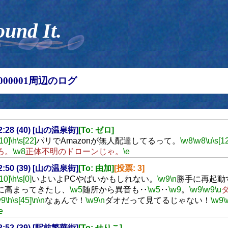
ound It.
00000001周辺のログ
22:28 (40) [山の温泉街]
[To: ゼロ]
[10]
\h
\s[22]
パリでAmazonが無人配達してるって。
\w8
\w8
\u
\s[1
ろ。
\w8
正体不明のドローンじゃ。
\e
22:50 (39) [山の温泉街]
[To: 由加]
[投票: 3]
[10]
\h
\s[0]
いよいよPCやばいかもしれない。
\w9
\n
勝手に再起動
に高まってきたし、
\w5
随所から異音も‥
\w5
‥
\w9
。
\w9
\w9
\u
w9
\h
\s[45]
\n
\n
なぁんで！
\w9
\n
ダオだって見てるじゃない！
\w9
\
e
22:52 (39) [駅前繁華街]
[To: せりこ]